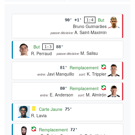
But
90' +1'
1:4
Bruno Guimarães
A. Saint-Maximin
passe décisive:
But
1:3
88'
M. Salisu
R. Perraud
passe décisive:
Remplacement
81'
Javi Manquillo
K. Trippier
entre:
sort:
Remplacement
80'
E. Anderson
M. Almirón
entre:
sort:
Carte Jaune
75'
R. Lavia
Remplacement
72'