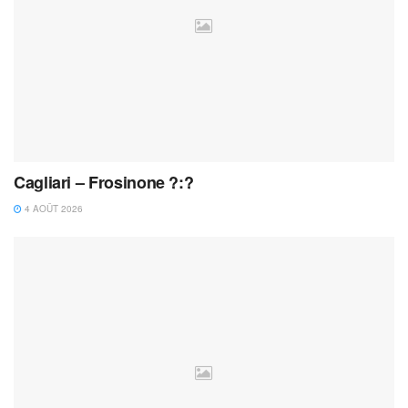
Cagliari – Frosinone ?:?
4 AOÛT 2026