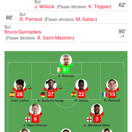
But
62'
J. Willock
(
K. Trippier
)
Passe décisive:
But
88'
R. Perraud
(
:
M. Salisu
)
Passe décisive
But
90'
Bruno Guimarães
+1
(
A. Saint-Maximin
)
Passe décisive:
31
G. Bazunu
28
37
22
15
Juan Larios
A. Bella-Kotchap
M. Salisu
R. Perraud
8
3
J. Ward-Prowse
A. Maitland-Niles