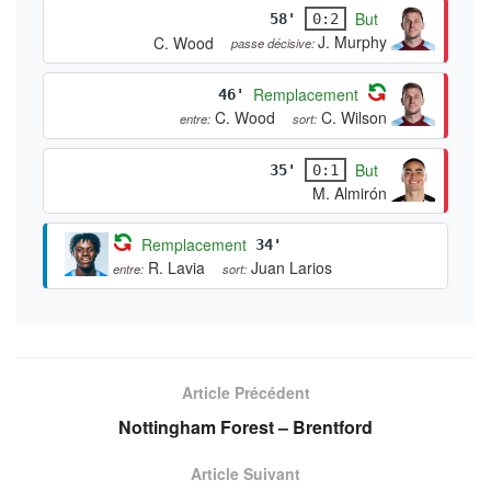
But
58'
0:2
J. Murphy
C. Wood
passe décisive:
Remplacement
46'
C. Wood
C. Wilson
entre:
sort:
But
35'
0:1
M. Almirón
Remplacement
34'
R. Lavia
Juan Larios
entre:
sort:
Article Précédent
Nottingham Forest – Brentford
Article Suivant