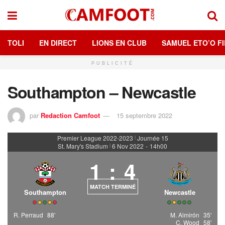
TOLI
EN DIRECT
LIONS EN CLUB
SAMUEL ETO’O FI
PUBLICITÉ
Southampton – Newcastle
par
Redaction Camfoot
15 septembre 2022
Premier League 2022-2023
Journée 15
|
St. Mary's Stadium
6 Nov 2022
-
14h00
|
1
:
4
MATCH TERMINÉ
Southampton
Newcastle
R. Perraud
88'
M. Almirón
35'
C. Wood
58'