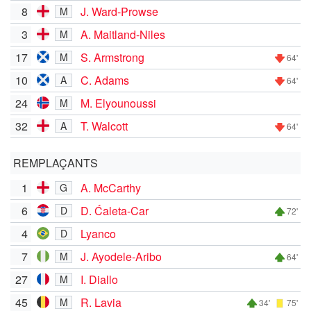
8
J. Ward-Prowse
M
3
A. Maitland-Niles
M
17
S. Armstrong
M
64'
10
C. Adams
A
64'
24
M. Elyounoussi
M
32
T. Walcott
A
64'
REMPLAÇANTS
1
A. McCarthy
G
6
D. Ćaleta-Car
D
72'
4
Lyanco
D
7
J. Ayodele-Aribo
M
64'
27
I. Diallo
M
45
R. Lavia
M
34'
75'