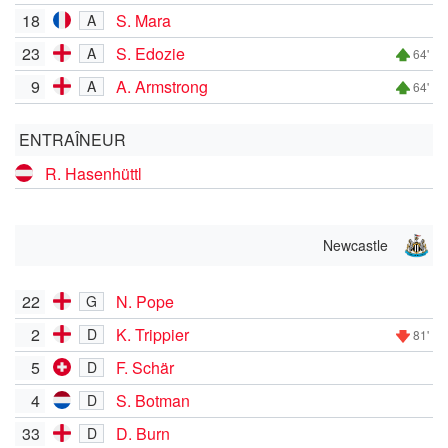
18
S. Mara
A
23
S. Edozie
A
64'
9
A. Armstrong
A
64'
ENTRAÎNEUR
R. Hasenhüttl
Newcastle
22
N. Pope
G
2
K. Trippier
D
81'
5
F. Schär
D
4
S. Botman
D
33
D. Burn
D