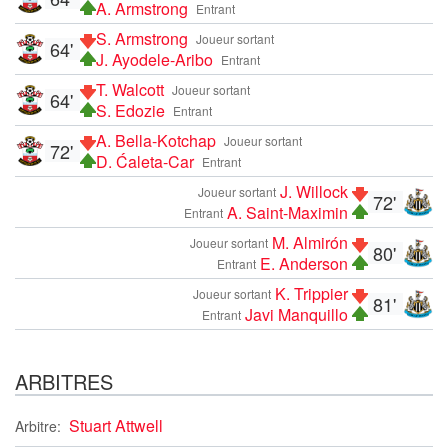
A. Armstrong
Entrant
S. Armstrong
Joueur sortant
64'
J. Ayodele-Aribo
Entrant
T. Walcott
Joueur sortant
64'
S. Edozie
Entrant
A. Bella-Kotchap
Joueur sortant
72'
D. Ćaleta-Car
Entrant
J. Willock
Joueur sortant
72'
A. Saint-Maximin
Entrant
M. Almirón
Joueur sortant
80'
E. Anderson
Entrant
K. Trippier
Joueur sortant
81'
Javi Manquillo
Entrant
ARBITRES
Stuart Attwell
Arbitre: