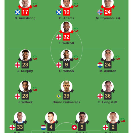
17
10
24
S. Armstrong
C. Adams
M. Elyounoussi
32
T. Walcott
23
9
24
J. Murphy
C. Wilson
M. Almirón
28
39
36
J. Willock
Bruno Guimarães
S. Longstaff
33
4
5
2