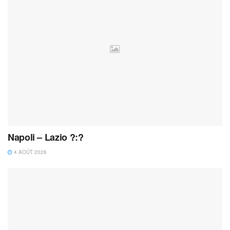
Napoli – Lazio ?:?
4 AOÛT 2026