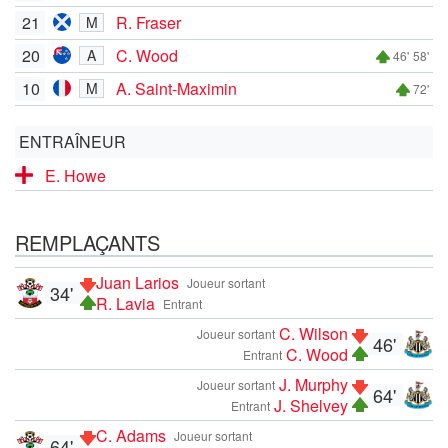
21
R. Fraser
M
20
C. Wood
A
46'
58'
10
A. Saint-Maximin
M
72'
ENTRAÎNEUR
E. Howe
REMPLAÇANTS
Juan Larios
Joueur sortant
34'
R. Lavia
Entrant
C. Wilson
Joueur sortant
46'
C. Wood
Entrant
J. Murphy
Joueur sortant
64'
J. Shelvey
Entrant
C. Adams
Joueur sortant
64'