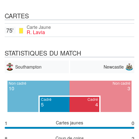
CARTES
Carte Jaune
75'
R. Lavia
STATISTIQUES DU MATCH
Southampton
Newcastle
Non cadré
Non cadré
10
3
Cadré
Cadré
5
4
1
Cartes jaunes
0
8
Coup de coins
2