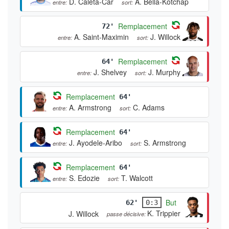
D. Ćaleta-Car
A. Bella-Kotchap
entre:
sort:
Remplacement
72'
A. Saint-Maximin
J. Willock
entre:
sort:
Remplacement
64'
J. Shelvey
J. Murphy
entre:
sort:
Remplacement
64'
A. Armstrong
C. Adams
entre:
sort:
Remplacement
64'
J. Ayodele-Aribo
S. Armstrong
entre:
sort:
Remplacement
64'
S. Edozie
T. Walcott
entre:
sort:
But
62'
0:3
K. Trippier
J. Willock
passe décisive: