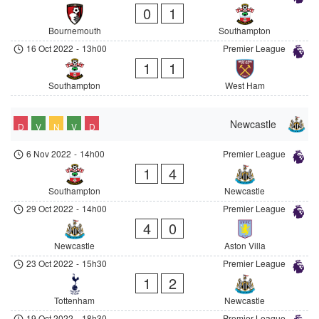
0
1
Bournemouth
Southampton
16 Oct 2022
-
13h00
Premier League
1
1
Southampton
West Ham
Newcastle
D
V
N
V
D
6 Nov 2022
-
14h00
Premier League
1
4
Southampton
Newcastle
29 Oct 2022
-
14h00
Premier League
4
0
Newcastle
Aston Villa
23 Oct 2022
-
15h30
Premier League
1
2
Tottenham
Newcastle
19 Oct 2022
-
18h30
Premier League