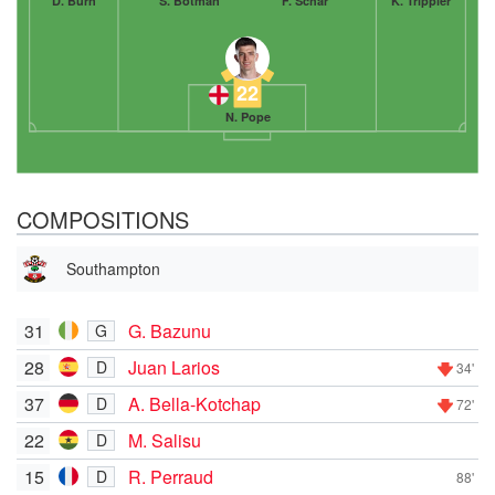
D. Burn
S. Botman
F. Schär
K. Trippier
22
N. Pope
COMPOSITIONS
Southampton
31
G. Bazunu
G
28
Juan Larios
D
34'
37
A. Bella-Kotchap
D
72'
22
M. Salisu
D
15
R. Perraud
D
88'