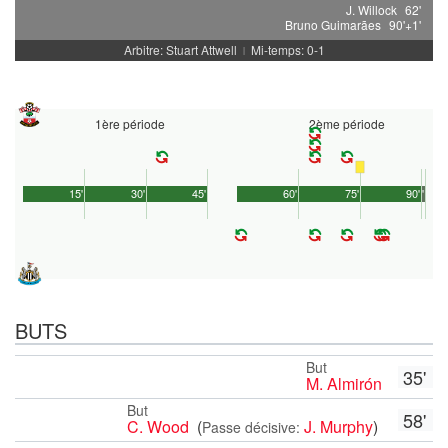
J. Willock
62'
Bruno Guimarães
90'+1'
Arbitre: Stuart Attwell
Mi-temps: 0-1
|
1ère période
2ème période
15'
30'
45'
60'
75'
90'
1'
BUTS
But
35'
M. Almirón
But
58'
C. Wood
(
J. Murphy
)
Passe décisive: