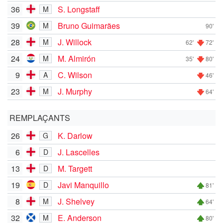
36
S. Longstaff
M
39
Bruno Guimarães
M
90'
28
J. Willock
M
62'
72'
24
M. Almirón
M
35'
80'
9
C. Wilson
A
46'
23
J. Murphy
M
64'
REMPLAÇANTS
26
K. Darlow
G
6
J. Lascelles
D
13
M. Targett
D
19
Javi Manquillo
D
81'
8
J. Shelvey
M
64'
32
E. Anderson
M
80'