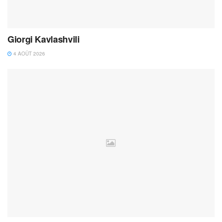
Giorgi Kavlashvili
4 AOÛT 2026