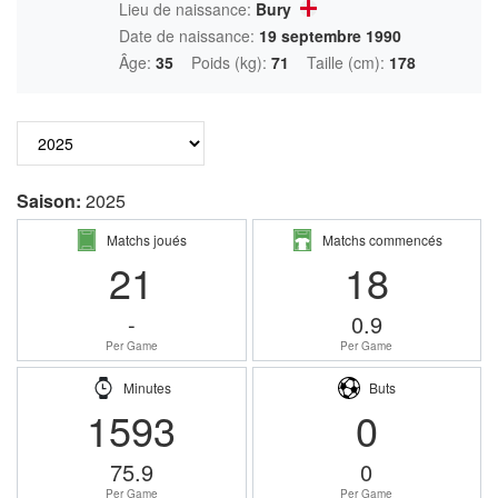
Lieu de naissance:
Bury
Date de naissance:
19 septembre 1990
Âge:
35
Poids (kg):
71
Taille (cm):
178
Saison:
2025
Matchs joués
Matchs commencés
21
18
-
0.9
Per Game
Per Game
Minutes
Buts
1593
0
75.9
0
Per Game
Per Game