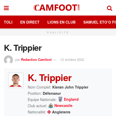
TOLI
EN DIRECT
LIONS EN CLUB
SAMUEL ETO’O FI
PUBLICITÉ
K. Trippier
par
Redaction Camfoot
12 octobre 2022
K. Trippier
Nom Complet:
Kieran John Trippier
Position:
Défenseur
England
Equipe Nationale:
Newcastle
Club actuel:
Nationalité:
Angleterre