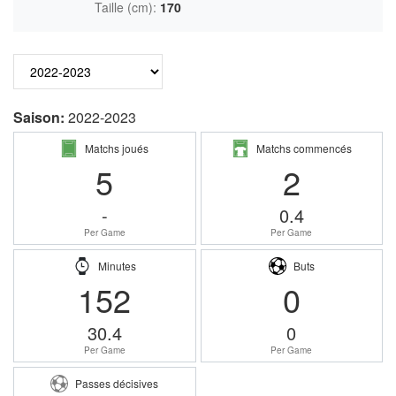
Taille (cm):
170
Saison:
2022-2023
Matchs joués
Matchs commencés
5
2
-
0.4
Per Game
Per Game
Minutes
Buts
152
0
30.4
0
Per Game
Per Game
Passes décisives