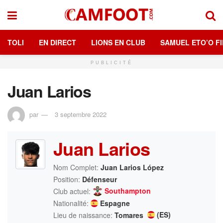
TOLI
EN DIRECT
LIONS EN CLUB
SAMUEL ETO’O FI
PUBLICITÉ
Juan Larios
par
3 septembre 2022
Juan Larios
Nom Complet:
Juan Larios López
Position:
Défenseur
Southampton
Club actuel:
Nationalité:
Espagne
(ES)
Lieu de naissance:
Tomares