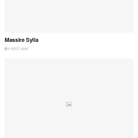
Massire Sylla
4 AOÛT 2026