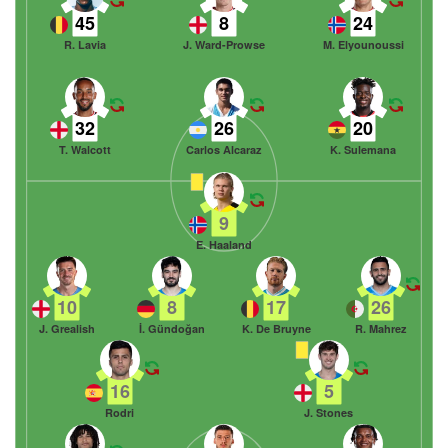
45
8
24
R. Lavia
J. Ward-Prowse
M. Elyounoussi
32
26
20
T. Walcott
Carlos Alcaraz
K. Sulemana
9
E. Haaland
10
8
17
26
J. Grealish
İ. Gündoğan
K. De Bruyne
R. Mahrez
16
5
Rodri
J. Stones