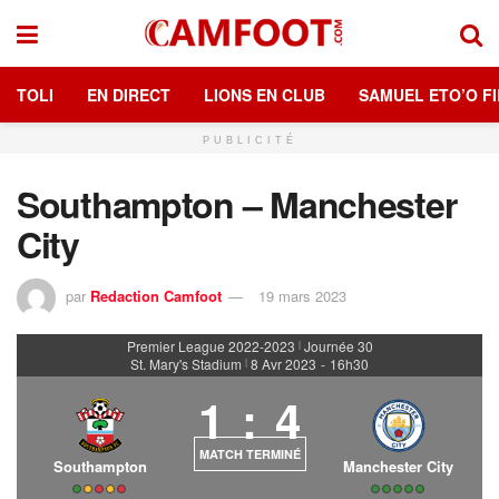
TOLI
EN DIRECT
LIONS EN CLUB
SAMUEL ETO’O FI
PUBLICITÉ
Southampton – Manchester
City
par
Redaction Camfoot
19 mars 2023
Premier League 2022-2023
Journée 30
|
St. Mary's Stadium
8 Avr 2023
-
16h30
|
1
:
4
MATCH TERMINÉ
Southampton
Manchester City