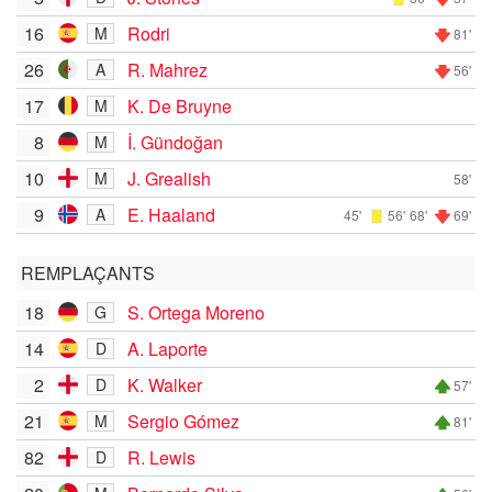
16
Rodri
M
81'
26
R. Mahrez
A
56'
17
K. De Bruyne
M
8
İ. Gündoğan
M
10
J. Grealish
M
58'
9
E. Haaland
A
45'
56'
68'
69'
REMPLAÇANTS
18
S. Ortega Moreno
G
14
A. Laporte
D
2
K. Walker
D
57'
21
Sergio Gómez
M
81'
82
R. Lewis
D