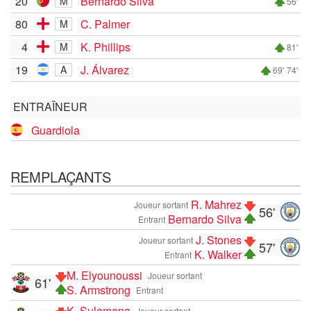
20
Bernardo Silva
M
56'
80
C. Palmer
M
4
K. Phillips
M
81'
19
J. Álvarez
A
69'
74'
ENTRAÎNEUR
Guardiola
REMPLAÇANTS
R. Mahrez
Joueur sortant
56'
Bernardo Silva
Entrant
J. Stones
Joueur sortant
57'
K. Walker
Entrant
M. Elyounoussi
Joueur sortant
61'
S. Armstrong
Entrant
K. Sulemana
Joueur sortant