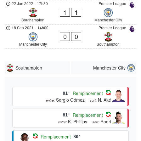
22 Jan 2022
-
17h30
Premier League
1
1
Southampton
Manchester City
18 Sep 2021
-
14h00
Premier League
0
0
Manchester City
Southampton
Southampton
Manchester City
Remplacement
81'
Sergio Gómez
N. Aké
entre:
sort:
Remplacement
81'
K. Phillips
Rodri
entre:
sort:
Remplacement
80'