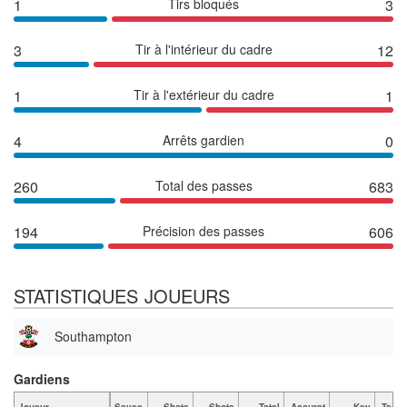
1
Tirs bloqués
3
3
Tir à l'intérieur du cadre
12
1
Tir à l'extérieur du cadre
1
4
Arrêts gardien
0
260
Total des passes
683
194
Précision des passes
606
STATISTIQUES JOUEURS
Southampton
Gardiens
Joueur
Saves
Shots
Shots
Total
Accurat
Key
Tackl