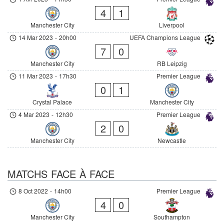
4
1
Manchester City
Liverpool
14 Mar 2023
-
20h00
UEFA Champions League
7
0
Manchester City
RB Leipzig
11 Mar 2023
-
17h30
Premier League
0
1
Crystal Palace
Manchester City
4 Mar 2023
-
12h30
Premier League
2
0
Manchester City
Newcastle
MATCHS FACE À FACE
8 Oct 2022
-
14h00
Premier League
4
0
Manchester City
Southampton