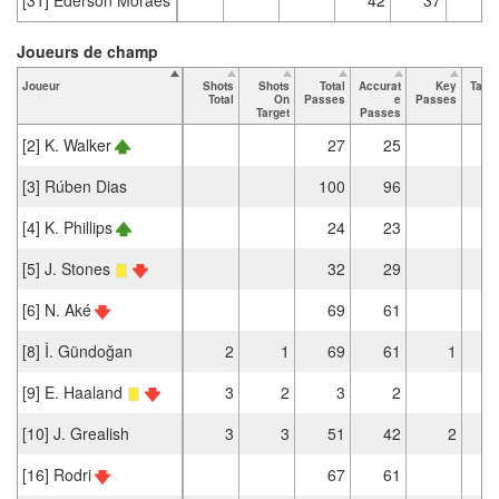
Joueurs de champ
Joueur
Shots
Shots
Total
Accurat
Key
Tack
Total
On
Passes
e
Passes
To
Target
Passes
[2] K. Walker
27
25
[3] Rúben Dias
100
96
[4] K. Phillips
24
23
[5] J. Stones
32
29
[6] N. Aké
69
61
[8] İ. Gündoğan
2
1
69
61
1
[9] E. Haaland
3
2
3
2
[10] J. Grealish
3
3
51
42
2
[16] Rodri
67
61