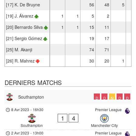
[17] K. De Bruyne
56
48
5
[19] J. Álvarez
1
1
5
2
[20] Bernardo Silva
1
1
15
11
[21] Sergio Gómez
19
17
[25] M. Akanji
74
71
[26] R. Mahrez
30
20
1
DERNIERS MATCHS
Southampton
D
D
N
D
D
8 Avr 2023
-
16h30
Premier League
1
4
Southampton
Manchester City
2 Avr 2023
-
13h00
Premier League