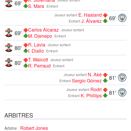
69'
S. Mara
Entrant
E. Haaland
Joueur sortant
69'
J. Álvarez
Entrant
Carlos Alcaraz
Joueur sortant
69'
M. Djenepo
Entrant
R. Lavia
Joueur sortant
80'
I. Diallo
Entrant
T. Walcott
Joueur sortant
80'
R. Perraud
Entrant
N. Aké
Joueur sortant
81'
Sergio Gómez
Entrant
Rodri
Joueur sortant
81'
K. Phillips
Entrant
ARBITRES
Robert Jones
Arbitre: