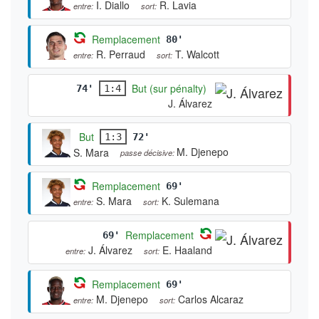
I. Diallo
R. Lavia
entre:
sort:
Remplacement
80'
R. Perraud
T. Walcott
entre:
sort:
But (sur pénalty)
74'
1:4
J. Álvarez
But
1:3
72'
M. Djenepo
S. Mara
passe décisive:
Remplacement
69'
S. Mara
K. Sulemana
entre:
sort:
Remplacement
69'
J. Álvarez
E. Haaland
entre:
sort:
Remplacement
69'
M. Djenepo
Carlos Alcaraz
entre:
sort: