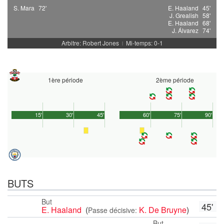
S. Mara
72'
E. Haaland
45'
J. Grealish
58'
E. Haaland
68'
J. Álvarez
74'
Arbitre: Robert Jones
Mi-temps: 0-1
|
1ère période
2ème période
15'
30'
45'
60'
75'
90'
BUTS
But
45'
E. Haaland
(
K. De Bruyne
)
Passe décisive:
But