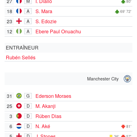
27
I. Diallo
M
80'
18
S. Mara
A
69'
72'
23
S. Edozie
A
12
Ebere Paul Onuachu
A
ENTRAÎNEUR
Rubén Sellés
Manchester City
31
Ederson Moraes
G
25
M. Akanji
D
3
Rúben Dias
D
6
N. Aké
D
81'
5
J. Stones
D
36'
57'