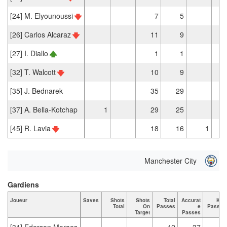
[24] M. Elyounoussi
7
5
[26] Carlos Alcaraz
11
9
[27] I. Diallo
1
1
[32] T. Walcott
10
9
[35] J. Bednarek
35
29
[37] A. Bella-Kotchap
1
29
25
[45] R. Lavia
18
16
1
Manchester City
Gardiens
Joueur
Saves
Shots
Shots
Total
Accurat
Key
Total
On
Passes
e
Passes
Target
Passes
[31] Ederson Moraes
42
37