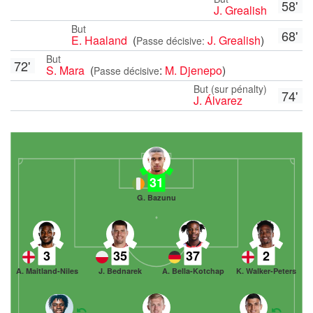
58'
J. Grealish
But
68'
E. Haaland
(
J. Grealish
)
Passe décisive:
But
72'
S. Mara
(
:
M. Djenepo
)
Passe décisive
But (sur pénalty)
74'
J. Álvarez
31
G. Bazunu
3
35
37
2
A. Maitland-Niles
J. Bednarek
A. Bella-Kotchap
K. Walker-Peters