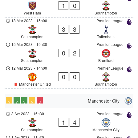
1
0
West Ham
Southampton
18 Mar 2023
-
15h00
Premier League
3
3
Southampton
Tottenham
15 Mar 2023
-
19h30
Premier League
0
2
Southampton
Brentford
12 Mar 2023
-
14h00
Premier League
0
0
Manchester United
Southampton
Manchester City
N
V
V
N
D
8 Avr 2023
-
16h30
Premier League
1
4
Southampton
Manchester City
1 Avr 2023
-
11h30
Premier League