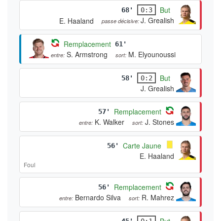
But
68'
0:3
J. Grealish
E. Haaland
passe décisive:
Remplacement
61'
S. Armstrong
M. Elyounoussi
entre:
sort:
But
58'
0:2
J. Grealish
Remplacement
57'
K. Walker
J. Stones
entre:
sort:
Carte Jaune
56'
E. Haaland
Foul
Remplacement
56'
Bernardo Silva
R. Mahrez
entre:
sort:
But
45'
0:1