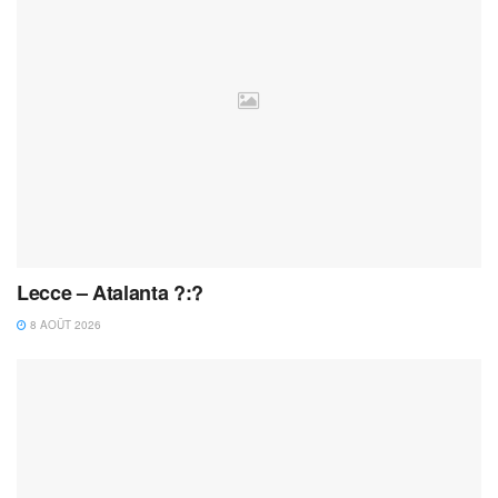
Lecce – Atalanta ?:?
8 AOÛT 2026