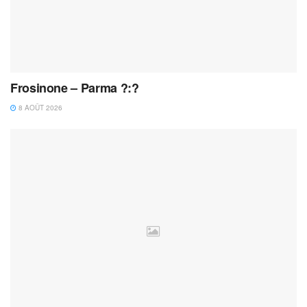
Frosinone – Parma ?:?
8 AOÛT 2026