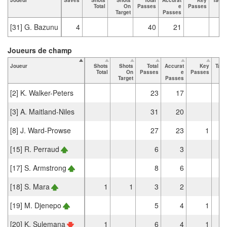
Total
On
Passes
e
Passes
To
Target
Passes
[31] G. Bazunu
4
40
21
Joueurs de champ
Joueur
Shots
Shots
Total
Accurat
Key
Tack
Total
On
Passes
e
Passes
T
Target
Passes
[2] K. Walker-Peters
23
17
[3] A. Maitland-Niles
31
20
[8] J. Ward-Prowse
27
23
1
[15] R. Perraud
6
3
[17] S. Armstrong
8
6
[18] S. Mara
1
1
3
2
[19] M. Djenepo
5
4
1
[20] K. Sulemana
1
6
4
1