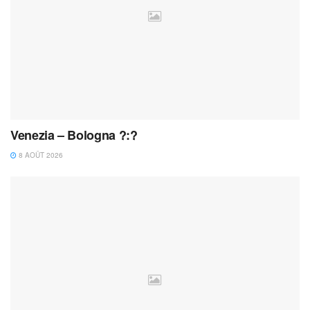
Venezia – Bologna ?:?
8 AOÛT 2026