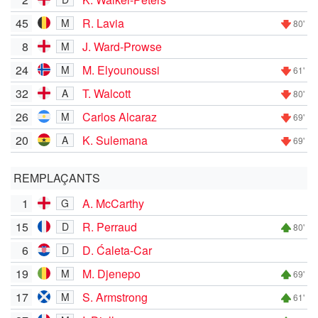
45
R. Lavia
M
80'
8
J. Ward-Prowse
M
24
M. Elyounoussi
M
61'
32
T. Walcott
A
80'
26
Carlos Alcaraz
M
69'
20
K. Sulemana
A
69'
REMPLAÇANTS
1
A. McCarthy
G
15
R. Perraud
D
80'
6
D. Ćaleta-Car
D
19
M. Djenepo
M
69'
17
S. Armstrong
M
61'