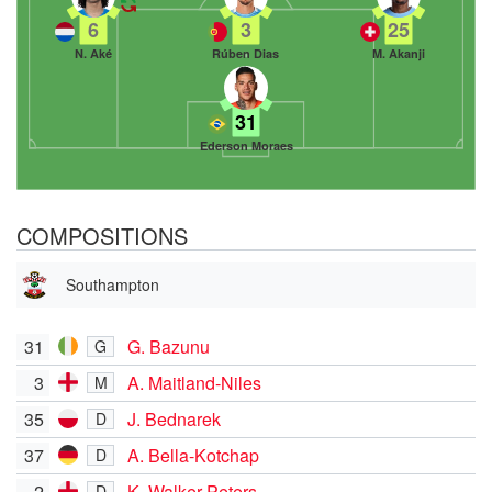
6
3
25
N. Aké
Rúben Dias
M. Akanji
31
Ederson Moraes
COMPOSITIONS
Southampton
31
G. Bazunu
G
3
A. Maitland-Niles
M
35
J. Bednarek
D
37
A. Bella-Kotchap
D
2
K. Walker-Peters
D