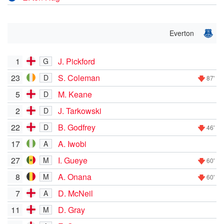
Everton
1
J. Pickford
G
23
S. Coleman
D
87'
5
M. Keane
D
2
J. Tarkowski
D
22
B. Godfrey
D
46'
17
A. Iwobi
A
27
I. Gueye
M
60'
8
A. Onana
M
60'
7
D. McNeil
A
11
D. Gray
M