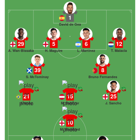
1
David de Gea
29
5
6
12
A. Wan-Bissaka
H. Maguire
L. Martínez
T. Malacia
39
8
S. McTominay
Bruno Fernandes
21
15
25
Antony
M. Sabitzer
J. Sancho
10
M. Rashford