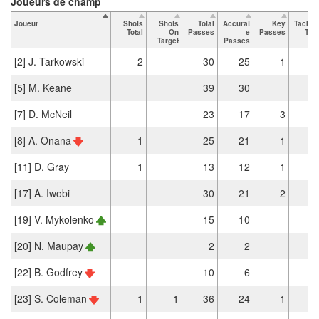
Joueurs de champ
Joueur
Shots
Shots
Total
Accurat
Key
Tackle
Total
On
Passes
e
Passes
Tota
Target
Passes
[2] J. Tarkowski
2
30
25
1
[5] M. Keane
39
30
[7] D. McNeil
23
17
3
[8] A. Onana
1
25
21
1
[11] D. Gray
1
13
12
1
[17] A. Iwobi
30
21
2
[19] V. Mykolenko
15
10
[20] N. Maupay
2
2
[22] B. Godfrey
10
6
[23] S. Coleman
1
1
36
24
1