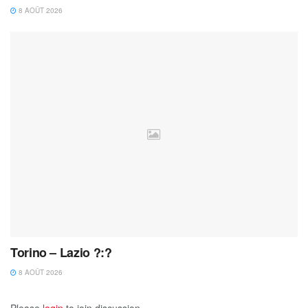
8 AOÛT 2026
Torino – Lazio ?:?
8 AOÛT 2026
Please
login
to join discussion