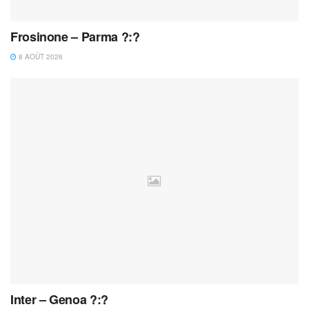
Frosinone – Parma ?:?
8 AOÛT 2026
Inter – Genoa ?:?