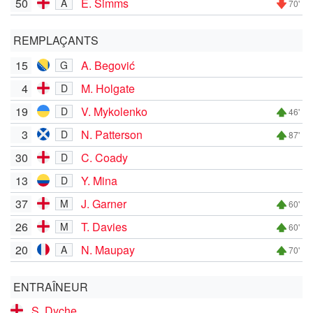
50
E. Simms
A
70'
REMPLAÇANTS
15
A. Begović
G
4
M. Holgate
D
19
V. Mykolenko
D
46'
3
N. Patterson
D
87'
30
C. Coady
D
13
Y. Mina
D
37
J. Garner
M
60'
26
T. Davies
M
60'
20
N. Maupay
A
70'
ENTRAÎNEUR
S. Dyche