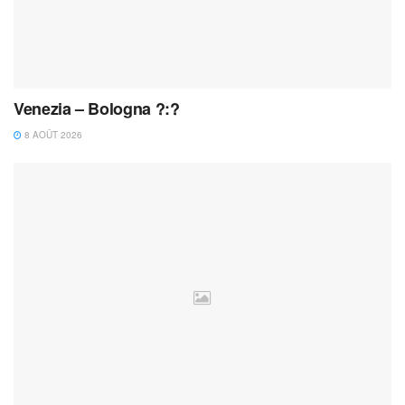
Venezia – Bologna ?:?
8 AOÛT 2026