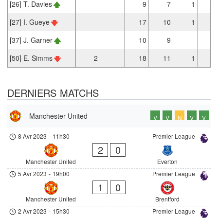
[26] T. Davies
9
7
1
[27] I. Gueye
17
10
1
[37] J. Garner
10
9
[50] E. Simms
2
18
11
1
DERNIERS MATCHS
Manchester United
V
V
N
V
V
8 Avr 2023
-
11h30
Premier League
2
0
Manchester United
Everton
5 Avr 2023
-
19h00
Premier League
1
0
Manchester United
Brentford
2 Avr 2023
-
15h30
Premier League