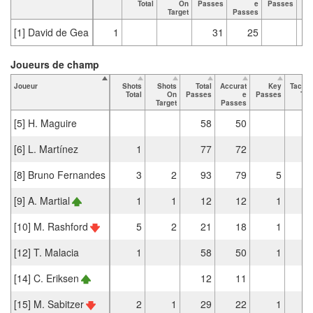
Total
On
Passes
e
Passes
Target
Passes
[1] David de Gea
1
31
25
Joueurs de champ
Joueur
Shots
Shots
Total
Accurat
Key
Tackle
Total
On
Passes
e
Passes
Tot
Target
Passes
[5] H. Maguire
58
50
[6] L. Martínez
1
77
72
[8] Bruno Fernandes
3
2
93
79
5
[9] A. Martial
1
1
12
12
1
[10] M. Rashford
5
2
21
18
1
[12] T. Malacia
1
58
50
1
[14] C. Eriksen
12
11
[15] M. Sabitzer
2
1
29
22
1