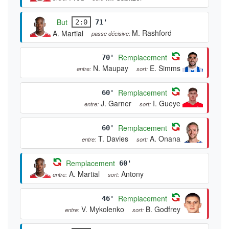
But
2:0
71'
M. Rashford
A. Martial
passe décisive:
Remplacement
70'
N. Maupay
E. Simms
entre:
sort:
Remplacement
60'
J. Garner
I. Gueye
entre:
sort:
Remplacement
60'
T. Davies
A. Onana
entre:
sort:
Remplacement
60'
A. Martial
Antony
entre:
sort:
Remplacement
46'
V. Mykolenko
B. Godfrey
entre:
sort: