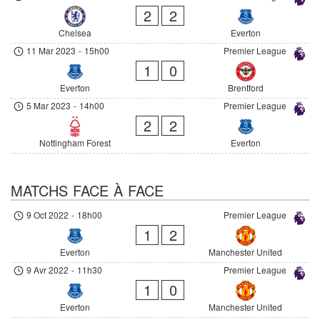
2
2
Chelsea
Everton
11 Mar 2023
-
15h00
Premier League
1
0
Everton
Brentford
5 Mar 2023
-
14h00
Premier League
2
2
Nottingham Forest
Everton
MATCHS FACE À FACE
9 Oct 2022
-
18h00
Premier League
1
2
Everton
Manchester United
9 Avr 2022
-
11h30
Premier League
1
0
Everton
Manchester United