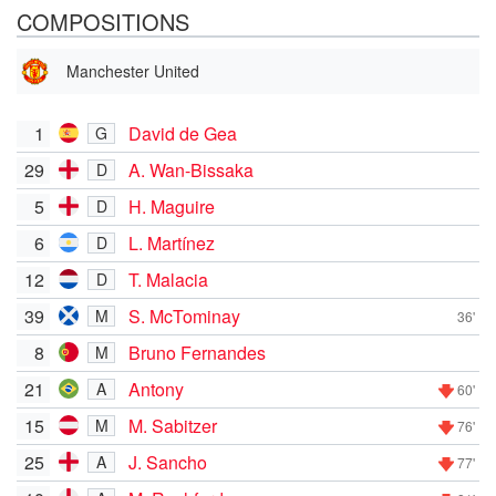
COMPOSITIONS
Manchester United
1
David de Gea
G
29
A. Wan-Bissaka
D
5
H. Maguire
D
6
L. Martínez
D
12
T. Malacia
D
39
S. McTominay
M
36'
8
Bruno Fernandes
M
21
Antony
A
60'
15
M. Sabitzer
M
76'
25
J. Sancho
A
77'