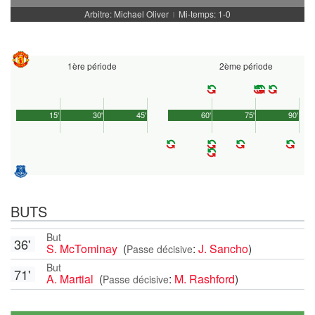
Arbitre: Michael Oliver
Mi-temps: 1-0
|
1ère période
2ème période
15'
30'
45'
60'
75'
90'
BUTS
But
36'
S. McTominay
(
:
J. Sancho
)
Passe décisive
But
71'
A. Martial
(
:
M. Rashford
)
Passe décisive