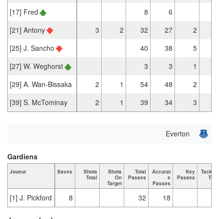
[17] Fred
8
6
[21] Antony
3
2
32
27
2
[25] J. Sancho
40
38
5
[27] W. Weghorst
3
3
1
[29] A. Wan-Bissaka
2
1
54
48
2
[39] S. McTominay
2
1
39
34
3
Everton
Gardiens
Joueur
Saves
Shots
Shots
Total
Accurat
Key
Tackle
Total
On
Passes
e
Passes
Tota
Target
Passes
[1] J. Pickford
8
32
18