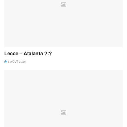
Lecce – Atalanta ?:?
8 AOÛT 2026