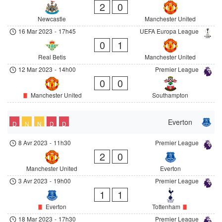
2
0
Newcastle
Manchester United
16 Mar 2023
-
17h45
UEFA Europa League
0
1
Real Betis
Manchester United
12 Mar 2023
-
14h00
Premier League
0
0
Manchester United
Southampton
Everton
D
N
N
D
D
8 Avr 2023
-
11h30
Premier League
2
0
Manchester United
Everton
3 Avr 2023
-
19h00
Premier League
1
1
Everton
Tottenham
18 Mar 2023
-
17h30
Premier League