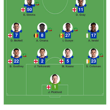
50
11
E. Simms
D. Gray
7
8
27
17
D. McNeil
A. Onana
I. Gueye
A. Iwobi
22
2
5
23
B. Godfrey
J. Tarkowski
M. Keane
S. Coleman
1
J. Pickford