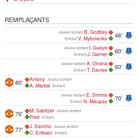
REMPLAÇANTS
B. Godfrey
Joueur sortant
46'
V. Mykolenko
Entrant
I. Gueye
Joueur sortant
60'
J. Garner
Entrant
A. Onana
Joueur sortant
60'
T. Davies
Entrant
Antony
Joueur sortant
60'
A. Martial
Entrant
E. Simms
Joueur sortant
70'
N. Maupay
Entrant
M. Sabitzer
Joueur sortant
76'
Fred
Entrant
J. Sancho
Joueur sortant
77'
C. Eriksen
Entrant