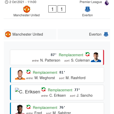
2 Oct 2021
-
11h30
Premier League
1
1
Manchester United
Everton
Manchester United
Everton
Remplacement
87'
N. Patterson
S. Coleman
entre:
sort:
Remplacement
81'
W. Weghorst
M. Rashford
entre:
sort:
Remplacement
77'
C. Eriksen
J. Sancho
entre:
sort:
Remplacement
76'
Fred
M. Sabitzer
entre:
sort: