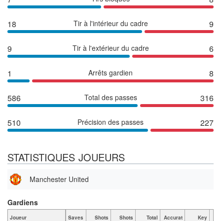
18
Tir à l'intérieur du cadre
9
9
Tir à l'extérieur du cadre
6
1
Arrêts gardien
8
586
Total des passes
316
510
Précision des passes
227
STATISTIQUES JOUEURS
Manchester United
Gardiens
Joueur
Saves
Shots
Shots
Total
Accurat
Key
Ta