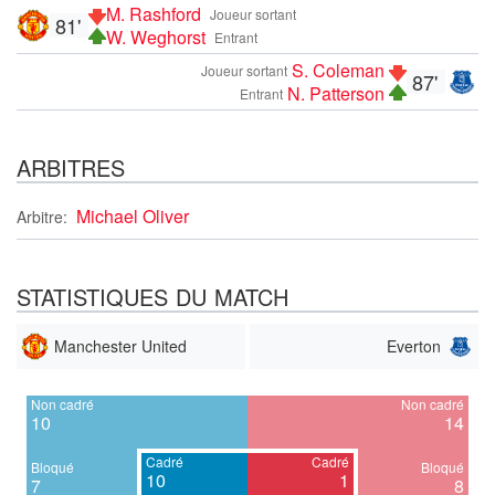
M. Rashford
Joueur sortant
81'
W. Weghorst
Entrant
S. Coleman
Joueur sortant
87'
N. Patterson
Entrant
ARBITRES
Michael Oliver
Arbitre:
STATISTIQUES DU MATCH
Manchester United
Everton
Non cadré
Non cadré
10
14
Cadré
Cadré
Bloqué
Bloqué
10
1
7
8