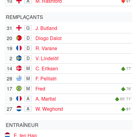
10
M. Rashford
A
81'
REMPLAÇANTS
31
J. Butland
G
20
Diogo Dalot
D
19
R. Varane
D
2
V. Lindelöf
D
14
C. Eriksen
M
77'
28
F. Pellistri
M
17
Fred
M
76'
9
A. Martial
A
60'
71'
27
W. Weghorst
A
81'
ENTRAÎNEUR
E. ten Hag