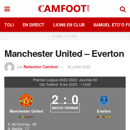
TOLI
EN DIRECT
LIONS EN CLUB
SAMUEL ETO’O FI
PUBLICITÉ
Manchester United – Everton
par
Redaction Camfoot
30 juillet 2022
Premier League 2022-2023
Journée 30
|
Old Trafford
8 Avr 2023
-
11h30
|
2
:
0
MATCH TERMINÉ
Manchester United
Everton
S. McTominay
36'
A. Martial
71'