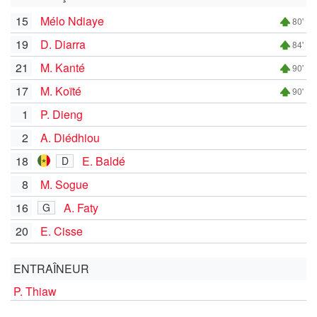
15
Mélo Ndiaye
80'
19
D. Diarra
84'
21
M. Kanté
90'
17
M. Koïté
90'
1
P. Dieng
2
A. Diédhiou
18
E. Baldé
D
8
M. Sogue
16
A. Faty
G
20
E. Cisse
ENTRAÎNEUR
P. Thiaw