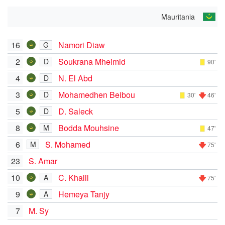
Mauritania
16
Namori Diaw
G
2
Soukrana Mheimid
D
90'
4
N. El Abd
D
3
Mohamedhen Beibou
D
30'
46'
5
D. Saleck
D
8
Bodda Mouhsine
M
47'
6
S. Mohamed
M
75'
23
S. Amar
10
C. Khalil
A
75'
9
Hemeya Tanjy
A
7
M. Sy