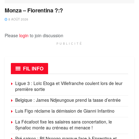
Monza – Fiorentina ?:?
8 AOÛT 2026
Please
login
to join discussion
PUBLICITÉ
FIL INFO
Ligue 3 : Loïc Etoga et Villefranche coulent lors de leur
première sortie
Belgique : James Ndjeungoue prend la tasse d’entrée
Luis Figo réclame la démission de Gianni Infantino
La Fécafoot fixe les salaires sans concertation, le
Synafoc monte au créneau et menace !
Pré saison : Bil Nsongo marque face à Fiorentina et