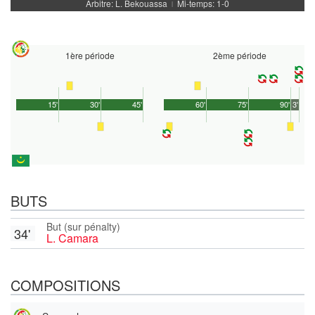
Arbitre: L. Bekouassa
Mi-temps: 1-0
|
1ère période
2ème période
15'
30'
45'
60'
75'
90'
3'
BUTS
But (sur pénalty)
34'
L. Camara
COMPOSITIONS