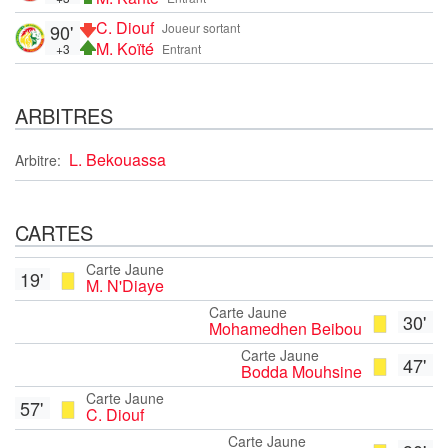
C. Diouf
90'
Joueur sortant
M. Koïté
+3
Entrant
ARBITRES
L. Bekouassa
Arbitre:
CARTES
Carte Jaune
19'
M. N'Diaye
Carte Jaune
30'
Mohamedhen Beibou
Carte Jaune
47'
Bodda Mouhsine
Carte Jaune
57'
C. Diouf
Carte Jaune