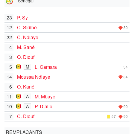
Senegal
23
P. Sy
12
C. Sidibé
80'
22
C. Ndiaye
4
M. Sané
3
O. Diouf
5
L. Camara
M
34'
14
Moussa Ndiaye
84'
6
O. Kané
11
M. Mbaye
A
10
P. Diallo
A
90'
7
C. Diouf
57'
90'
REMPLAÇANTS