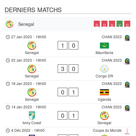
DERNIERS MATCHS
Senegal
D
D
D
V
D
27 Jan 2023
-
19h00
CHAN 2023
1
0
Senegal
Mauritania
22 Jan 2023
-
19h00
CHAN 2023
3
0
Senegal
Congo DR
18 Jan 2023
-
19h00
CHAN 2023
0
1
Senegal
Uganda
14 Jan 2023
-
19h00
CHAN 2023
0
1
Ivory Coast
Senegal
4 Déc 2022
-
19h00
Coupe du Monde