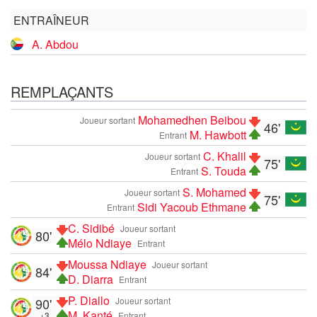
ENTRAÎNEUR
A. Abdou
REMPLAÇANTS
Mohamedhen Beibou
Joueur sortant
46'
M. Hawbott
Entrant
C. Khalil
Joueur sortant
75'
S. Touda
Entrant
S. Mohamed
Joueur sortant
75'
Sidi Yacoub Ethmane
Entrant
C. Sidibé
Joueur sortant
80'
Mélo Ndiaye
Entrant
Moussa Ndiaye
Joueur sortant
84'
D. Diarra
Entrant
P. Diallo
90'
Joueur sortant
M. Kanté
+3
Entrant