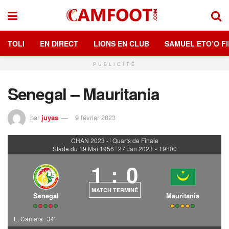
TOLI
EN DIRECT
LIONS EN CLUB
SAMUEL ETO’O FI
PUBLICITÉ
Senegal – Mauritania
par
juyas
9 février 2023
CHAN 2023 -
Quarts de Finale
|
Stade du 19 Mai 1956
27 Jan 2023
-
19h00
|
1
:
0
MATCH TERMINÉ
Senegal
Mauritania
L. Camara
34'