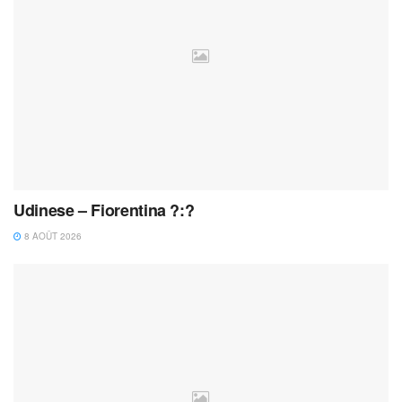
Udinese – Fiorentina ?:?
8 AOÛT 2026