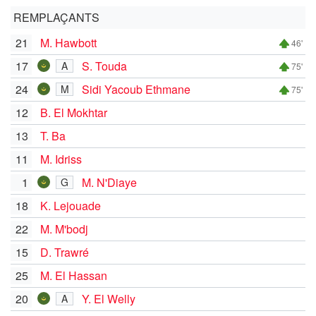
REMPLAÇANTS
21
M. Hawbott
46'
17
S. Touda
A
75'
24
Sidi Yacoub Ethmane
M
75'
12
B. El Mokhtar
13
T. Ba
11
M. Idriss
1
M. N'Diaye
G
18
K. Lejouade
22
M. M'bodj
15
D. Trawré
25
M. El Hassan
20
Y. El Welly
A