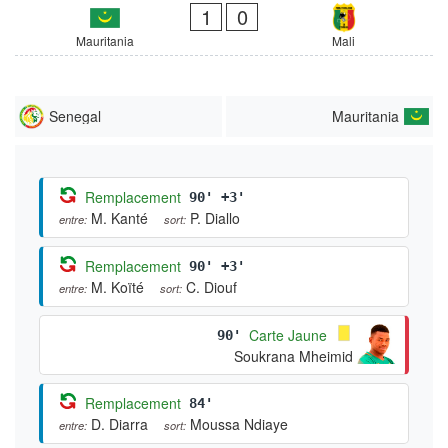
1
0
Mauritania
Mali
Senegal
Mauritania
Remplacement
90' +3'
M. Kanté
P. Diallo
entre:
sort:
Remplacement
90' +3'
M. Koïté
C. Diouf
entre:
sort:
Carte Jaune
90'
Soukrana Mheimid
Remplacement
84'
D. Diarra
Moussa Ndiaye
entre:
sort: