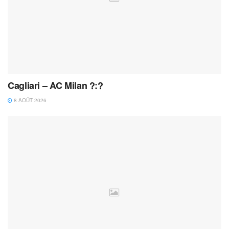
Cagliari – AC Milan ?:?
8 AOÛT 2026