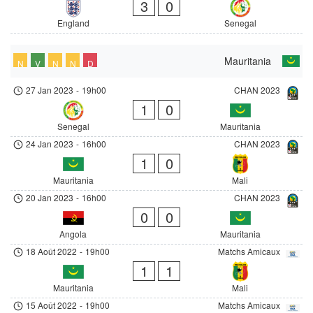
3
0
England
Senegal
Mauritania
N
V
N
N
D
27 Jan 2023
-
19h00
CHAN 2023
1
0
Senegal
Mauritania
24 Jan 2023
-
16h00
CHAN 2023
1
0
Mauritania
Mali
20 Jan 2023
-
16h00
CHAN 2023
0
0
Angola
Mauritania
18 Août 2022
-
19h00
Matchs Amicaux
1
1
Mauritania
Mali
15 Août 2022
-
19h00
Matchs Amicaux