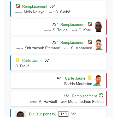
Remplacement
80'
Mélo Ndiaye
C. Sidibé
entre:
sort:
Remplacement
75'
S. Touda
C. Khalil
entre:
sort:
Remplacement
75'
Sidi Yacoub Ethmane
S. Mohamed
entre:
sort:
Carte Jaune
57'
C. Diouf
Carte Jaune
47'
Bodda Mouhsine
Remplacement
46'
M. Hawbott
Mohamedhen Beibou
entre:
sort:
But (sur pénalty)
1:0
34'