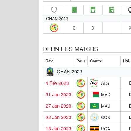
CHAN 2023
0
0
0
DERNIERS MATCHS
Date
Pour
Contre
H/A
CHAN 2023
4 Fév 2023
ALG
31 Jan 2023
MAD
27 Jan 2023
MAU
22 Jan 2023
CON
18 Jan 2023
UGA