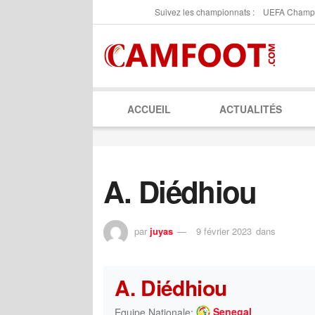
Suivez les championnats :
UEFA Champ
ACCUEIL
ACTUALITÉS
A. Diédhiou
par
juyas
9 février 2023
dans
A. Diédhiou
Senegal
Equipe Nationale: