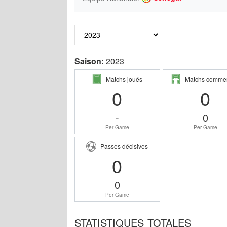
Saison:
2023
Matchs joués
Matchs comme
0
0
-
0
Per Game
Per Game
Passes décisives
0
0
Per Game
STATISTIQUES TOTALES