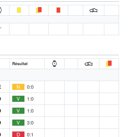
′
Résultat
E
N
0:0
D
V
1:0
D
V
1:0
D
V
3:0
D
D
0:1