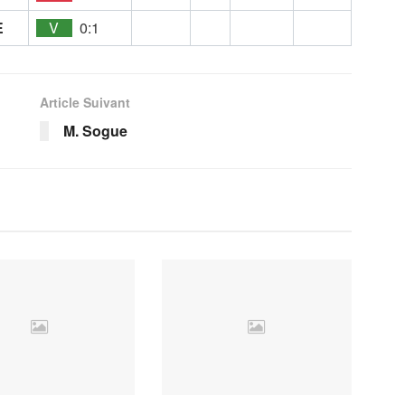
E
V
0:1
Article Suivant
M. Sogue