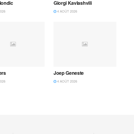
iondic
Giorgi Kavlashvili
026
4 AOÛT 2026
ers
Joep Geneste
026
4 AOÛT 2026