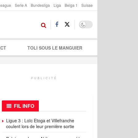
League
Serie A
Bundesliga
Liga
Belga 1
Suisse
ECT
TOLI SOUS LE MANGUIER
PUBLICITÉ
FIL INFO
Ligue 3 : Loïc Etoga et Villefranche
coulent lors de leur première sortie