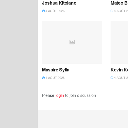
Joshua Kitolano
Mateo B
4 AOÛT 2026
4 AOÛT 2
Massire Sylla
Kevin K
4 AOÛT 2026
4 AOÛT 2
Please
login
to join discussion