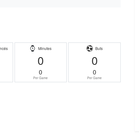
ncés
Minutes
Buts
0
0
0
0
Per Game
Per Game