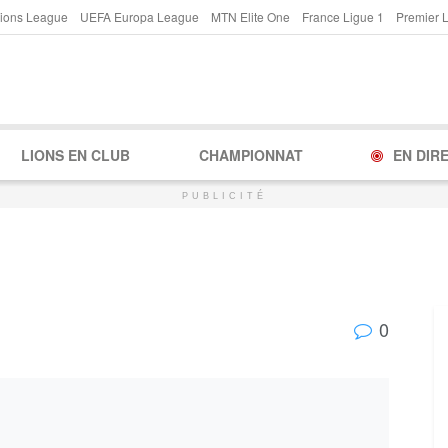
ions League
UEFA Europa League
MTN Elite One
France Ligue 1
Premier 
LIONS EN CLUB
CHAMPIONNAT
EN DIR
PUBLICITÉ
0