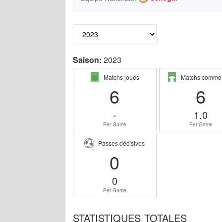
Saison:
2023
Matchs joués
Matchs comme
6
6
-
1.0
Per Game
Per Game
Passes décisives
0
0
Per Game
STATISTIQUES TOTALES