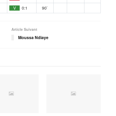
E
V
0:1
90`
Article Suivant
Moussa Ndiaye