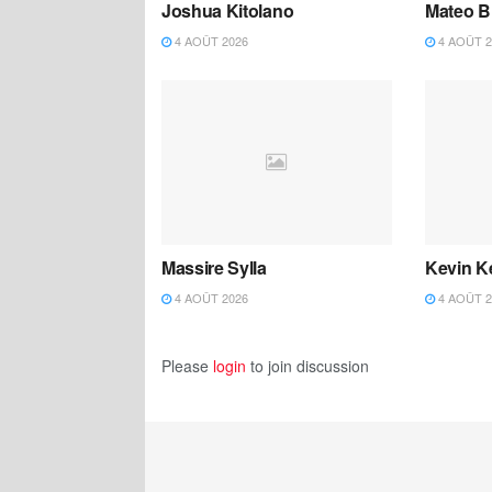
Joshua Kitolano
Mateo B
4 AOÛT 2026
4 AOÛT 2
Massire Sylla
Kevin K
4 AOÛT 2026
4 AOÛT 2
Please
login
to join discussion