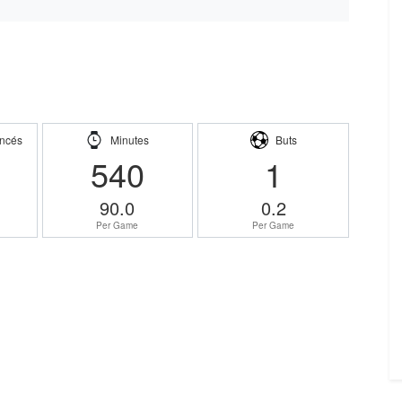
ncés
Minutes
Buts
540
1
90.0
0.2
Per Game
Per Game