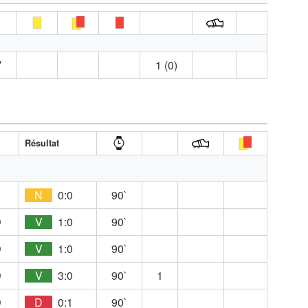
′
1 (0)
Résultat
E
N
0:0
90`
D
V
1:0
90`
D
V
1:0
90`
D
V
3:0
90`
1
D
D
0:1
90`