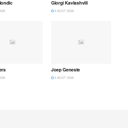
iondic
Giorgi Kavlashvili
026
4 AOÛT 2026
ers
Joep Geneste
026
4 AOÛT 2026