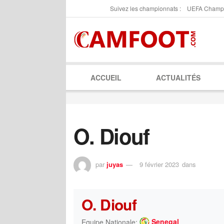
Suivez les championnats :
UEFA Champ
ACCUEIL
ACTUALITÉS
O. Diouf
par
juyas
9 février 2023
dans
O. Diouf
Senegal
Equipe Nationale: