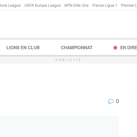
ions League
UEFA Europa League
MTN Elite One
France Ligue 1
Premier 
LIONS EN CLUB
CHAMPIONNAT
EN DIR
PUBLICITÉ
0