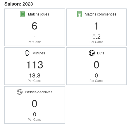
Saison:
2023
Matchs joués
Matchs commencés
6
1
-
0.2
Per Game
Per Game
Minutes
Buts
113
0
18.8
0
Per Game
Per Game
Passes décisives
0
0
Per Game