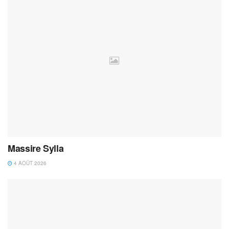
Massire Sylla
4 AOÛT 2026