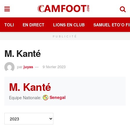
TOLI
EN DIRECT
LIONS EN CLUB
SAMUEL ETO’O FI
PUBLICITÉ
M. Kanté
par
juyas
9 février 2023
M. Kanté
Senegal
Equipe Nationale: