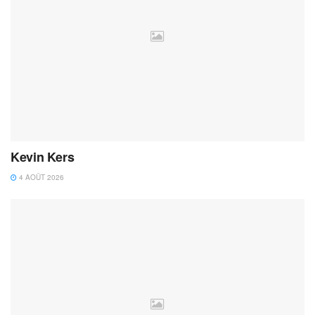
Kevin Kers
4 AOÛT 2026