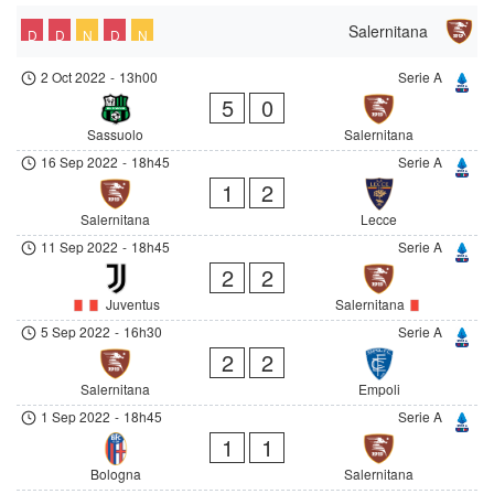
Salernitana
D
D
N
D
N
2 Oct 2022
-
13h00
Serie A
5
0
Sassuolo
Salernitana
16 Sep 2022
-
18h45
Serie A
1
2
Salernitana
Lecce
11 Sep 2022
-
18h45
Serie A
2
2
Juventus
Salernitana
5 Sep 2022
-
16h30
Serie A
2
2
Salernitana
Empoli
1 Sep 2022
-
18h45
Serie A
1
1
Bologna
Salernitana