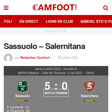
TOLI
EN DIRECT
LIONS EN CLUB
SAMUEL ETO’O FI
PUBLICITÉ
Sassuolo – Salernitana
par
Redaction Camfoot
28 juillet 2022
Serie A 2022-2023
Journée 8
|
MAPEI Stadium - Città del Tricolore
2 Oct 2022
-
13h00
|
5
:
0
MATCH TERMINÉ
Sassuolo
Salernitana
A. Laurienté
12'
A. Pinamonti
39'