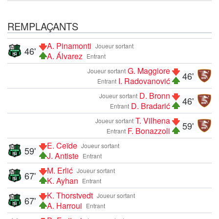
REMPLAÇANTS
A. Pinamonti
Joueur sortant
46'
A. Álvarez
Entrant
G. Maggiore
Joueur sortant
46'
I. Radovanović
Entrant
D. Bronn
Joueur sortant
46'
D. Bradarić
Entrant
T. Vilhena
Joueur sortant
59'
F. Bonazzoli
Entrant
E. Ceïde
Joueur sortant
59'
J. Antiste
Entrant
M. Erlić
Joueur sortant
67'
K. Ayhan
Entrant
K. Thorstvedt
Joueur sortant
67'
A. Harroui
Entrant