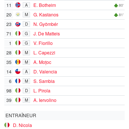
11
E. Botheim
A
80'
20
G. Kastanos
M
81'
23
N. Gyömbér
D
71
J. De Matteis
G
1
V. Fiorillo
G
28
L. Capezzi
M
35
A. Moțoc
M
14
D. Valencia
A
6
S. Sambia
M
98
L. Pirola
D
39
A. Iervolino
M
ENTRAÎNEUR
D. Nicola