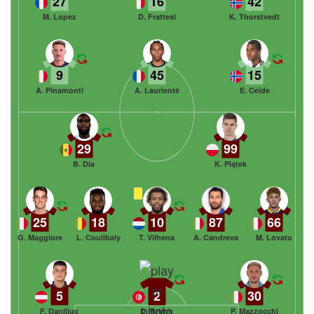
27
16
42
M. Lopez
D. Frattesi
K. Thorstvedt
9
45
15
A. Pinamonti
A. Laurienté
E. Ceïde
29
99
B. Dia
K. Piątek
25
18
10
87
66
G. Maggiore
L. Coulibaly
T. Vilhena
A. Candreva
M. Lovato
5
2
30
F. Daniliuc
D. Bronn
P. Mazzocchi