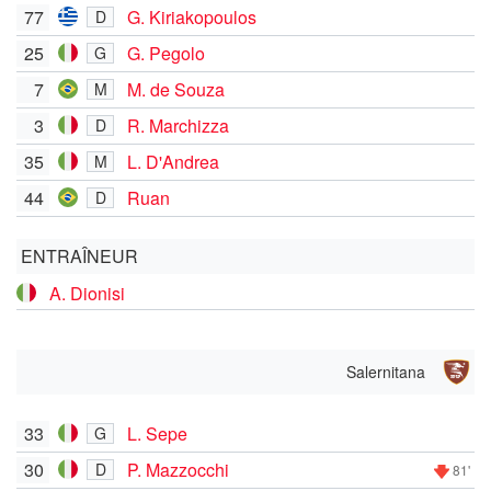
77
G. Kiriakopoulos
D
25
G. Pegolo
G
7
M. de Souza
M
3
R. Marchizza
D
35
L. D'Andrea
M
44
Ruan
D
ENTRAÎNEUR
A. Dionisi
Salernitana
33
L. Sepe
G
30
P. Mazzocchi
D
81'