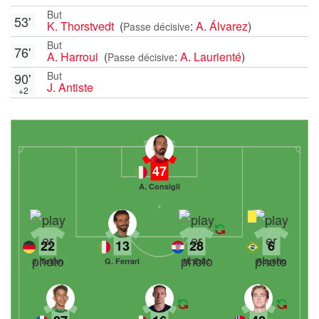
But
53'
K. Thorstvedt
(
:
A. Álvarez
)
Passe décisive
But
76'
A. Harroui
(
:
A. Laurienté
)
Passe décisive
But
90'
J. Antiste
+2
47
A. Consigli
22
13
28
6
J. Toljan
G. Ferrari
M. Erlić
Rogério