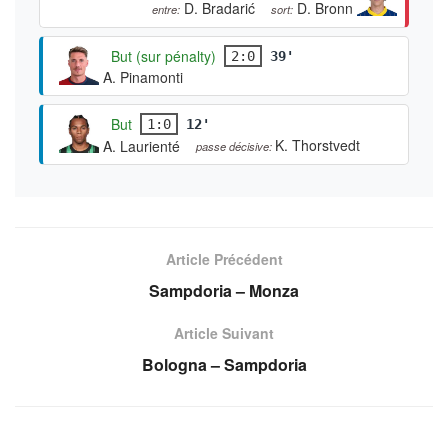
D. Bradarić
D. Bronn
entre:
sort:
But (sur pénalty)
2:0
39'
A. Pinamonti
But
1:0
12'
K. Thorstvedt
A. Laurienté
passe décisive:
Article Précédent
Sampdoria – Monza
Article Suivant
Bologna – Sampdoria