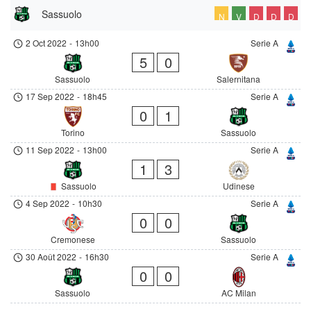
Sassuolo
N
V
D
D
D
2 Oct 2022
-
13h00
Serie A
5
0
Sassuolo
Salernitana
17 Sep 2022
-
18h45
Serie A
0
1
Torino
Sassuolo
11 Sep 2022
-
13h00
Serie A
1
3
Sassuolo
Udinese
4 Sep 2022
-
10h30
Serie A
0
0
Cremonese
Sassuolo
30 Août 2022
-
16h30
Serie A
0
0
Sassuolo
AC Milan