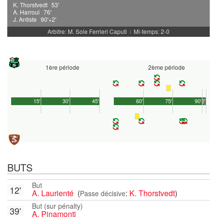
K. Thorstvedt
53'
A. Harroui
76'
J. Antiste
90'+2'
Arbitre: M. Sole Ferrieri Caputi
Mi-temps: 2-0
|
1ère période
2ème période
15'
30'
45'
60'
75'
90'
2'
BUTS
But
12'
A. Laurienté
(
:
K. Thorstvedt
)
Passe décisive
But (sur pénalty)
39'
A. Pinamonti