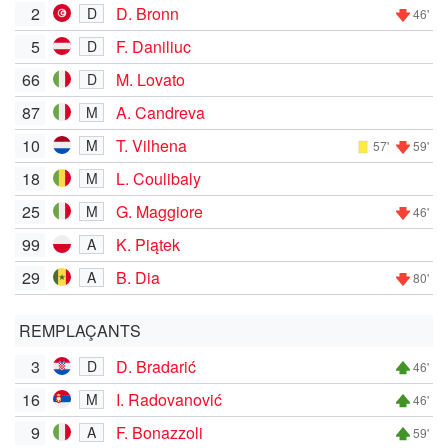
2
D. Bronn
D
46'
5
F. Daniliuc
D
66
M. Lovato
D
87
A. Candreva
M
10
T. Vilhena
M
57'
59'
18
L. Coulibaly
M
25
G. Maggiore
M
46'
99
K. Piątek
A
29
B. Dia
A
80'
REMPLAÇANTS
3
D. Bradarić
D
46'
16
I. Radovanović
M
46'
9
F. Bonazzoli
A
59'