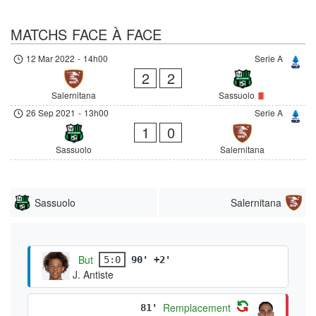
MATCHS FACE À FACE
12 Mar 2022
-
14h00
Serie A
2
2
Salernitana
Sassuolo
26 Sep 2021
-
13h00
Serie A
1
0
Sassuolo
Salernitana
Sassuolo
Salernitana
But
5:0
90' +2'
J. Antiste
Remplacement
81'