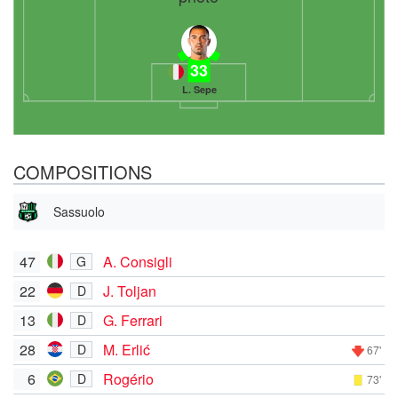
33
L. Sepe
COMPOSITIONS
Sassuolo
47
A. Consigli
G
22
J. Toljan
D
13
G. Ferrari
D
28
M. Erlić
D
67'
6
Rogério
D
73'