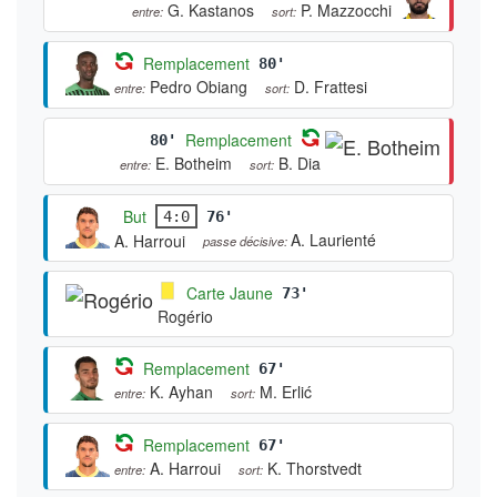
G. Kastanos
P. Mazzocchi
entre:
sort:
Remplacement
80'
Pedro Obiang
D. Frattesi
entre:
sort:
Remplacement
80'
E. Botheim
B. Dia
entre:
sort:
But
4:0
76'
A. Laurienté
A. Harroui
passe décisive:
Carte Jaune
73'
Rogério
Remplacement
67'
K. Ayhan
M. Erlić
entre:
sort:
Remplacement
67'
A. Harroui
K. Thorstvedt
entre:
sort: