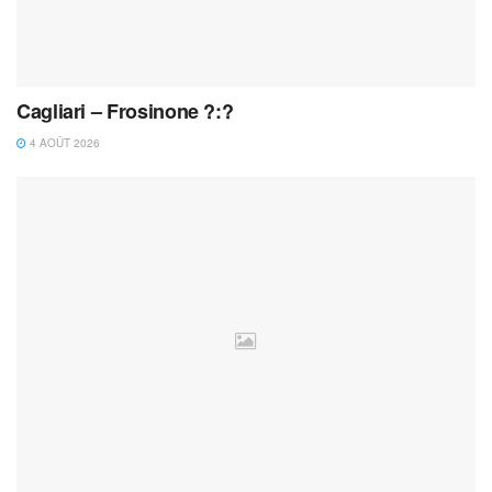
Cagliari – Frosinone ?:?
4 AOÛT 2026