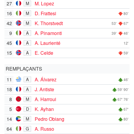
27
M. Lopez
M
16
D. Frattesi
M
80'
42
K. Thorstvedt
M
53'
67'
9
A. Pinamonti
A
39'
46'
45
A. Laurienté
A
12'
15
E. Ceïde
A
59'
REMPLAÇANTS
11
A. Álvarez
A
46'
18
J. Antiste
A
59'
90'
8
A. Harroui
M
67'
76'
5
K. Ayhan
D
67'
14
Pedro Obiang
M
80'
64
A. Russo
G