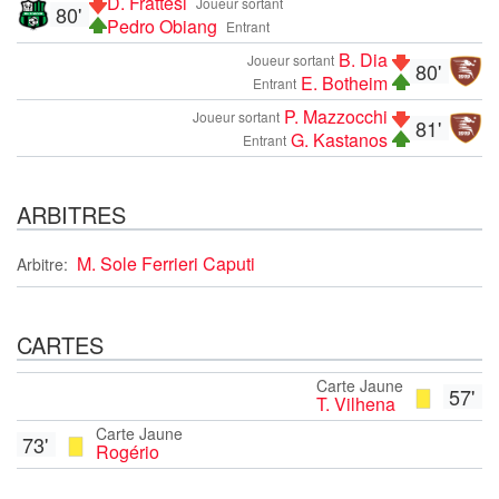
D. Frattesi
Joueur sortant
80'
Pedro Obiang
Entrant
B. Dia
Joueur sortant
80'
E. Botheim
Entrant
P. Mazzocchi
Joueur sortant
81'
G. Kastanos
Entrant
ARBITRES
M. Sole Ferrieri Caputi
Arbitre:
CARTES
Carte Jaune
57'
T. Vilhena
Carte Jaune
73'
Rogério