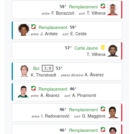
Remplacement
59'
F. Bonazzoli
T. Vilhena
entre:
sort:
Remplacement
59'
J. Antiste
E. Ceïde
entre:
sort:
Carte Jaune
57'
T. Vilhena
But
3:0
53'
A. Álvarez
K. Thorstvedt
passe décisive:
Remplacement
46'
A. Álvarez
A. Pinamonti
entre:
sort:
Remplacement
46'
I. Radovanović
G. Maggiore
entre:
sort:
Remplacement
46'