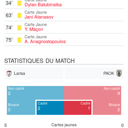
34'
Dylan Batubinsika
Carte Jaune
63'
Jani Atanasov
Carte Jaune
74'
Y. Maçon
Carte Jaune
75'
A. Anagnostopoulos
STATISTIQUES DU MATCH
Larisa
PAOK
Non cadré
Non cadré
2
9
Cadré
Cadré
Bloqué
Bloqué
2
1
2
2
5
Cartes jaunes
0