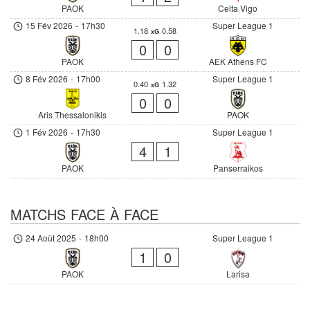
PAOK
Celta Vigo
15 Fév 2026
-
17h30
Super League 1
1.18
0.58
xG
0
0
PAOK
AEK Athens FC
8 Fév 2026
-
17h00
Super League 1
0.40
1.32
xG
0
0
Aris Thessalonikis
PAOK
1 Fév 2026
-
17h30
Super League 1
4
1
PAOK
Panserraikos
MATCHS FACE À FACE
24 Août 2025
-
18h00
Super League 1
1
0
PAOK
Larisa