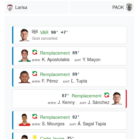
Larisa
PAOK
VAR
90' +7'
Goal cancelled
Remplacement
89'
K. Apostolakis
Y. Maçon
entre:
sort:
Remplacement
89'
F. Pérez
Ľ. Tupta
entre:
sort:
Remplacement
87'
J. Kenny
J. Sánchez
entre:
sort:
Remplacement
82'
S. Mourgos
Á. Sagal Tapia
entre:
sort:
Carte Jaune
75'