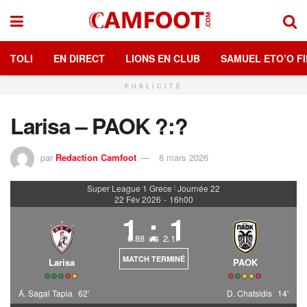
TOLI
EN DIRECT
LIONS EN CLUB
SAMUEL ETO’O FI
PUBLICITÉ
Larisa – PAOK ?:?
par
Redaction Camfoot
8 mars 2026
Super League 1 Grece
Journée 22
|
22 Fév 2026
-
16h00
1
:
1
0.88
2.17
xG
MATCH TERMINÉ
Larisa
PAOK
Á. Sagal Tapia
62'
D. Chatsidis
14'