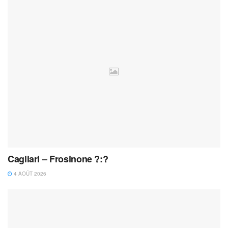
Cagliari – Frosinone ?:?
4 AOÛT 2026