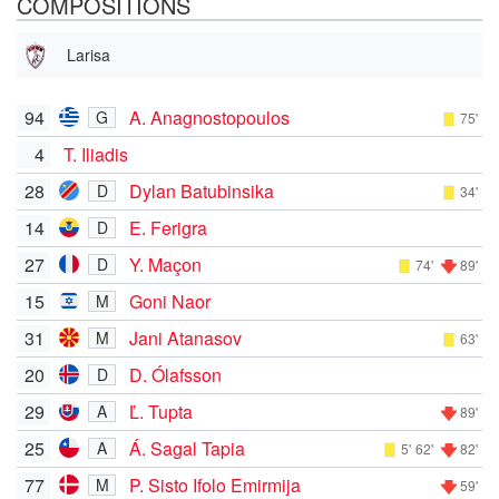
COMPOSITIONS
Larisa
94
A. Anagnostopoulos
G
75'
4
T. Iliadis
28
Dylan Batubinsika
D
34'
14
E. Ferigra
D
27
Y. Maçon
D
74'
89'
15
Goni Naor
M
31
Jani Atanasov
M
63'
20
D. Ólafsson
D
29
Ľ. Tupta
A
89'
25
Á. Sagal Tapia
A
5'
62'
82'
77
P. Sisto Ifolo Emirmija
M
59'