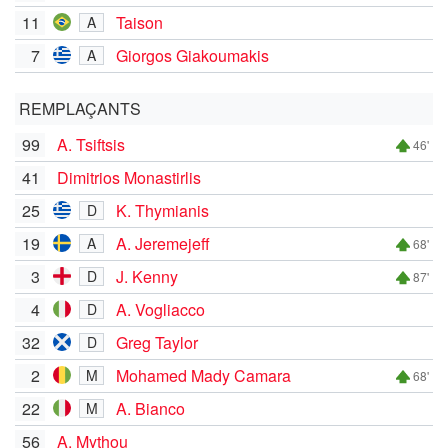
11
Taison
A
7
Giorgos Giakoumakis
A
REMPLAÇANTS
99
A. Tsiftsis
46'
41
Dimitrios Monastirlis
25
K. Thymianis
D
19
A. Jeremejeff
A
68'
3
J. Kenny
D
87'
4
A. Vogliacco
D
32
Greg Taylor
D
2
Mohamed Mady Camara
M
68'
22
A. Bianco
M
56
A. Mythou