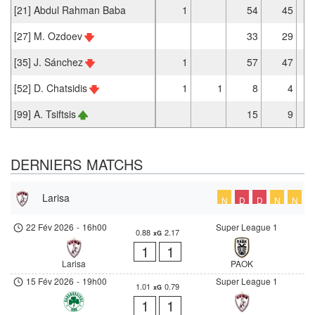
[21] Abdul Rahman Baba
1
54
45
[27] M. Ozdoev
33
29
[35] J. Sánchez
1
57
47
[52] D. Chatsidis
1
1
8
4
[99] A. Tsiftsis
15
9
DERNIERS MATCHS
Larisa
N
D
D
N
N
22 Fév 2026
-
16h00
Super League 1
0.88
2.17
xG
1
1
Larisa
PAOK
15 Fév 2026
-
19h00
Super League 1
1.01
0.79
xG
1
1