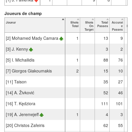
Joueurs de champ
Joueur
Shots
Shots
Total
Accurat
Total
On
Passes
e
Pa
Target
Passes
[2] Mohamed Mady Camara
1
13
9
[3] J. Kenny
3
2
[5] I. Michailidis
1
88
76
[7] Giorgos Giakoumakis
2
15
10
[11] Taison
35
27
[14] A. Živković
52
46
[16] T. Kędziora
111
101
[19] A. Jeremejeff
1
4
3
[20] Christos Zafeiris
62
55