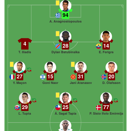
94
A. Anagnostopoulos
4
28
14
T. Iliadis
Dylan Batubinsika
E. Ferigra
27
15
31
20
Y. Maçon
Goni Naor
Jani Atanasov
D. Ólafsson
29
25
77
Ľ. Tupta
Á. Sagal Tapia
P. Sisto Ifolo Emirmija