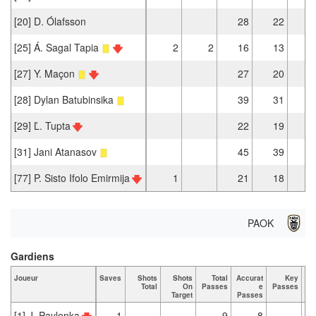
[20] D. Ólafsson
28
22
[25] Á. Sagal Tapia
2
2
16
13
[27] Y. Maçon
27
20
[28] Dylan Batubinsika
39
31
[29] Ľ. Tupta
22
19
[31] Jani Atanasov
45
39
[77] P. Sisto Ifolo Emirmija
1
21
18
PAOK
Gardiens
Joueur
Saves
Shots
Shots
Total
Accurat
Key
Ta
Total
On
Passes
e
Passes
Target
Passes
[1] J. Pavlenka
1
9
8