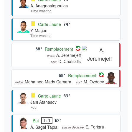
A. Anagnostopoulos
Time wasting
Carte Jaune
74'
Y. Maçon
Time wasting
Remplacement
68'
A. Jeremejeff
entre:
D. Chatsidis
sort:
Remplacement
68'
Mohamed Mady Camara
M. Ozdoev
entre:
sort:
Carte Jaune
63'
Jani Atanasov
Foul
But
1:1
62'
E. Ferigra
Á. Sagal Tapia
passe décisive: