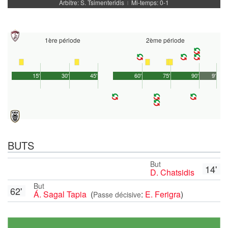
Arbitre: S. Tsimenteridis
Mi-temps: 0-1
|
1ère période
2ème période
15'
30'
45'
60'
75'
90'
9'
BUTS
But
14'
D. Chatsidis
But
62'
Á. Sagal Tapia
(
:
E. Ferigra
)
Passe décisive