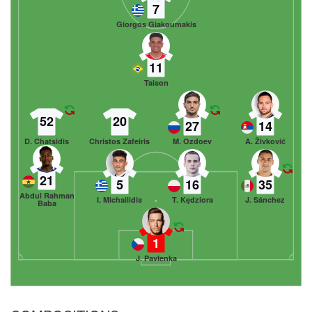
7
Giorgos Giakoumakis
11
Taison
52
20
27
14
D. Chatsidis
Christos Zafeiris
M. Ozdoev
A. Živković
21
5
16
35
Abdul Rahman
I. Michailidis
T. Kędziora
J. Sánchez
Baba
1
J. Pavlenka