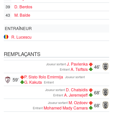
39
D. Berdos
43
M. Balde
ENTRAÎNEUR
R. Lucescu
REMPLAÇANTS
J. Pavlenka
Joueur sortant
46'
A. Tsiftsis
Entrant
P. Sisto Ifolo Emirmija
Joueur sortant
59'
G. Kakuta
Entrant
D. Chatsidis
Joueur sortant
68'
A. Jeremejeff
Entrant
M. Ozdoev
Joueur sortant
68'
Mohamed Mady Camara
Entrant