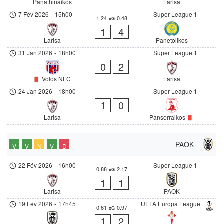
Panathinaikos
Larisa
7 Fév 2026
-
15h00
Super League 1
1.24
0.48
xG
1
4
Larisa
Panetolikos
31 Jan 2026
-
18h00
Super League 1
0
2
Volos NFC
Larisa
24 Jan 2026
-
18h00
Super League 1
1
0
Larisa
Panserraikos
PAOK
V
V
N
V
D
22 Fév 2026
-
16h00
Super League 1
0.88
2.17
xG
1
1
Larisa
PAOK
19 Fév 2026
-
17h45
UEFA Europa League
0.61
0.97
xG
1
2