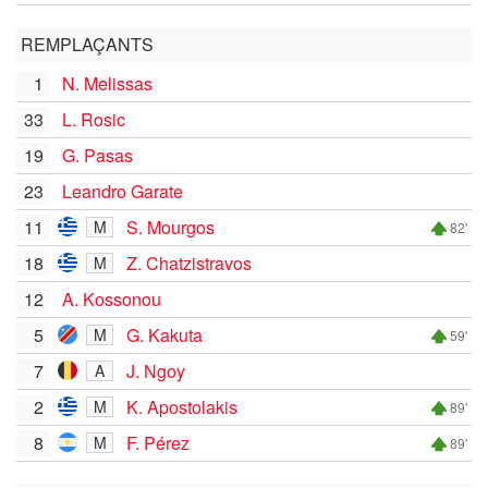
REMPLAÇANTS
1
N. Melissas
33
L. Rosic
19
G. Pasas
23
Leandro Garate
11
S. Mourgos
M
82'
18
Z. Chatzistravos
M
12
A. Kossonou
5
G. Kakuta
M
59'
7
J. Ngoy
A
2
K. Apostolakis
M
89'
8
F. Pérez
M
89'