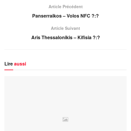
Article Précédent
Panserraikos – Volos NFC ?:?
Article Suivant
Aris Thessalonikis – Kifisia ?:?
Lire
aussi