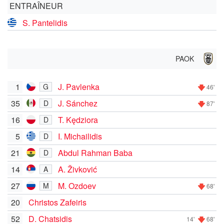
ENTRAÎNEUR
S. Pantelidis
PAOK
1
J. Pavlenka
G
46'
35
J. Sánchez
D
87'
16
T. Kędziora
D
5
I. Michailidis
D
21
Abdul Rahman Baba
D
14
A. Živković
A
27
M. Ozdoev
M
68'
20
Christos Zafeiris
52
D. Chatsidis
14'
68'