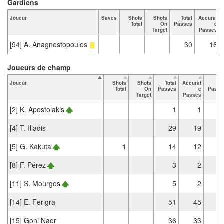
Gardiens
Joueur
Saves
Shots
Shots
Total
Accurat
Total
On
Passes
e
Target
Passes
[94] A. Anagnostopoulos
30
16
Joueurs de champ
Joueur
Shots
Shots
Total
Accurat
Ke
Total
On
Passes
e
Passe
Target
Passes
[2] K. Apostolakis
1
1
[4] T. Iliadis
29
19
[5] G. Kakuta
1
14
12
[8] F. Pérez
3
2
[11] S. Mourgos
5
2
[14] E. Ferigra
51
45
[15] Goni Naor
36
33