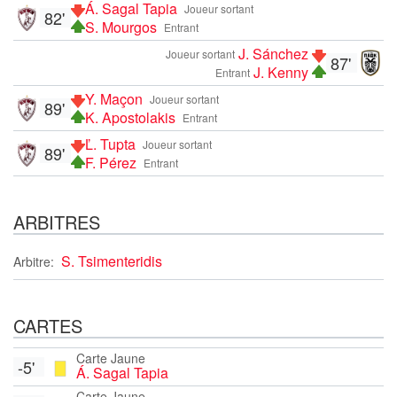
Á. Sagal Tapia
Joueur sortant
82'
S. Mourgos
Entrant
J. Sánchez
Joueur sortant
87'
J. Kenny
Entrant
Y. Maçon
Joueur sortant
89'
K. Apostolakis
Entrant
Ľ. Tupta
Joueur sortant
89'
F. Pérez
Entrant
ARBITRES
S. Tsimenteridis
Arbitre:
CARTES
Carte Jaune
-5'
Á. Sagal Tapia
Carte Jaune