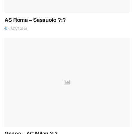
AS Roma – Sassuolo ?:?
4 AOÛT 2026
Genoa – AC Milan ?:?