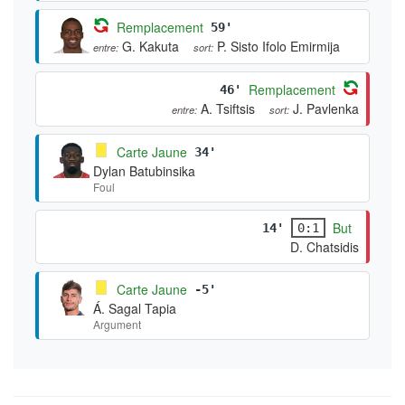
Remplacement
59'
G. Kakuta
P. Sisto Ifolo Emirmija
entre:
sort:
Remplacement
46'
A. Tsiftsis
J. Pavlenka
entre:
sort:
Carte Jaune
34'
Dylan Batubinsika
Foul
But
14'
0:1
D. Chatsidis
Carte Jaune
-5'
Á. Sagal Tapia
Argument