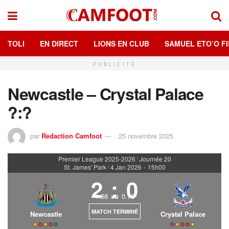
TOLI
EN DIRECT
LIONS EN CLUB
SAMUEL ETO’O FI
PUBLICITÉ
Newcastle – Crystal Palace
?:?
par
Redaction Camfoot
25 novembre 2025
Premier League 2025-2026
Journée 20
|
St. James' Park
4 Jan 2026
-
15h00
|
2
:
0
1.88
0.70
xG
MATCH TERMINÉ
Newcastle
Crystal Palace