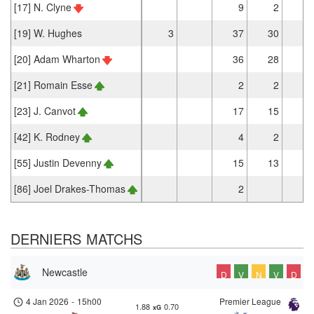
[17] N. Clyne
9
2
[19] W. Hughes
3
37
30
[20] Adam Wharton
36
28
2
[21] Romain Esse
2
2
[23] J. Canvot
17
15
[42] K. Rodney
4
2
[55] Justin Devenny
15
13
[86] Joel Drakes-Thomas
2
DERNIERS MATCHS
Newcastle
D
V
N
V
D
4 Jan 2026
-
15h00
Premier League
1.88
0.70
xG