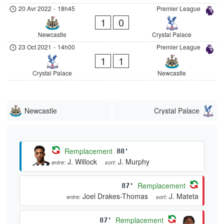
20 Avr 2022
-
18h45
Premier League
1
0
Newcastle
Crystal Palace
23 Oct 2021
-
14h00
Premier League
1
1
Crystal Palace
Newcastle
Newcastle
Crystal Palace
Remplacement
88'
J. Willock
J. Murphy
entre:
sort:
Remplacement
87'
Joel Drakes-Thomas
J. Mateta
entre:
sort:
Remplacement
87'