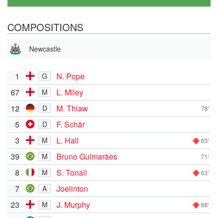
COMPOSITIONS
Newcastle
1
N. Pope
G
67
L. Miley
M
12
M. Thiaw
D
78'
5
F. Schär
D
3
L. Hall
M
63'
39
Bruno Guimarães
M
71'
8
S. Tonali
M
63'
7
Joelinton
A
23
J. Murphy
M
88'