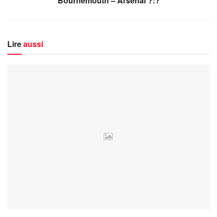
Bournemouth – Arsenal ?:?
Lire
aussi