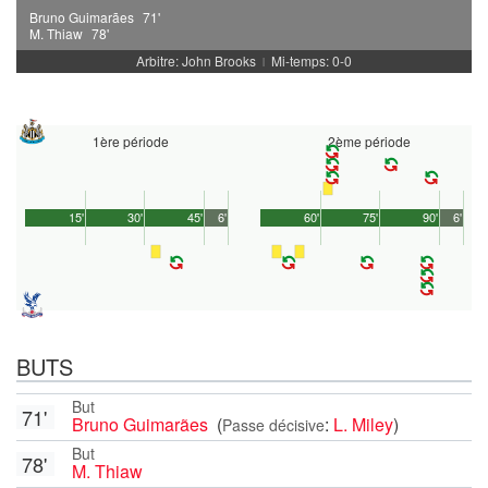
Bruno Guimarães
71'
M. Thiaw
78'
Arbitre: John Brooks
Mi-temps: 0-0
|
1ère période
2ème période
15'
30'
45'
6'
60'
75'
90'
6'
BUTS
But
71'
Bruno Guimarães
(
:
L. Miley
)
Passe décisive
But
78'
M. Thiaw