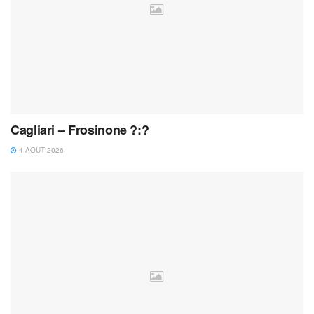
Cagliari – Frosinone ?:?
4 AOÛT 2026