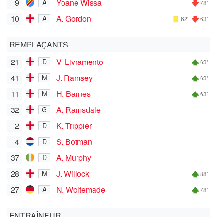
9
Yoane Wissa
A
78'
10
A. Gordon
A
62'
63'
REMPLAÇANTS
21
V. Livramento
D
63'
41
J. Ramsey
M
63'
11
H. Barnes
M
63'
32
A. Ramsdale
G
2
K. Trippier
D
4
S. Botman
D
37
A. Murphy
D
28
J. Willock
M
88'
27
N. Woltemade
A
78'
ENTRAÎNEUR