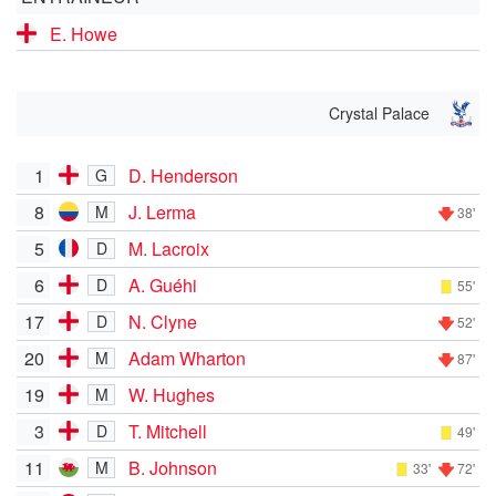
E. Howe
Crystal Palace
1
D. Henderson
G
8
J. Lerma
M
38'
5
M. Lacroix
D
6
A. Guéhi
D
55'
17
N. Clyne
D
52'
20
Adam Wharton
M
87'
19
W. Hughes
M
3
T. Mitchell
D
49'
11
B. Johnson
M
33'
72'