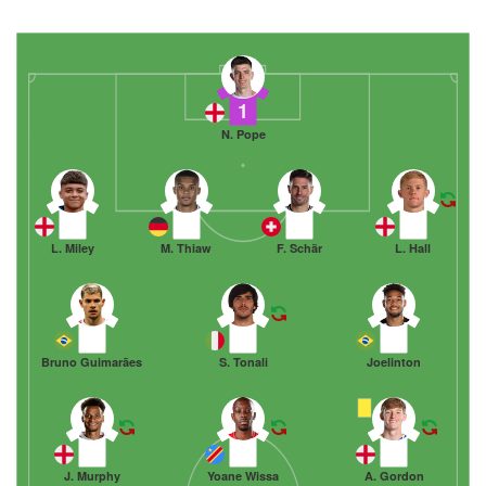
1
N. Pope
67
12
5
3
L. Miley
M. Thiaw
F. Schär
L. Hall
39
8
7
Bruno Guimarães
S. Tonali
Joelinton
23
9
10
J. Murphy
Yoane Wissa
A. Gordon