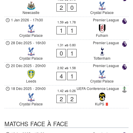
2
0
Newcastle
Crystal Palace
1 Jan 2026
-
17h30
Premier League
1.59
1.78
xG
1
1
Crystal Palace
Fulham
28 Déc 2025
-
16h30
Premier League
1.31
0.80
xG
0
1
Crystal Palace
Tottenham
20 Déc 2025
-
20h00
Premier League
2.92
1.58
xG
4
1
Leeds
Crystal Palace
18 Déc 2025
-
20h00
UEFA Conference League
1.42
0.26
xG
2
2
Crystal Palace
KuPS
MATCHS FACE À FACE