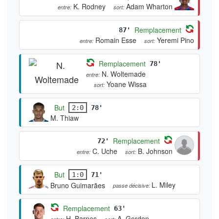
K. Rodney
Adam Wharton
entre:
sort:
Remplacement
87'
Romain Esse
Yeremi Pino
entre:
sort:
Remplacement
78'
N. Woltemade
entre:
Yoane Wissa
sort:
But
2:0
78'
M. Thiaw
Remplacement
72'
C. Uche
B. Johnson
entre:
sort:
But
1:0
71'
L. Miley
Bruno Guimarães
passe décisive:
Remplacement
63'
H. Barnes
A. Gordon
entre:
sort: