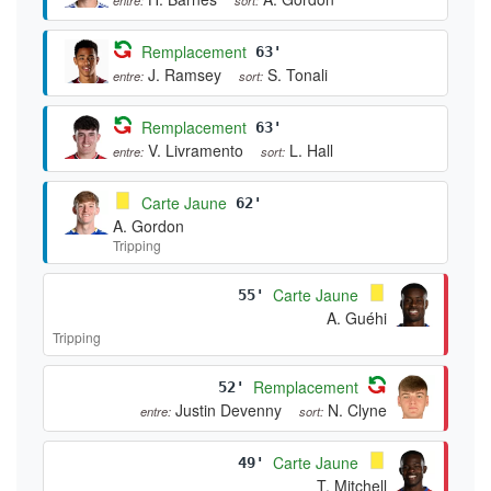
Remplacement
63'
J. Ramsey
S. Tonali
entre:
sort:
Remplacement
63'
V. Livramento
L. Hall
entre:
sort:
Carte Jaune
62'
A. Gordon
Tripping
Carte Jaune
55'
A. Guéhi
Tripping
Remplacement
52'
Justin Devenny
N. Clyne
entre:
sort:
Carte Jaune
49'
T. Mitchell