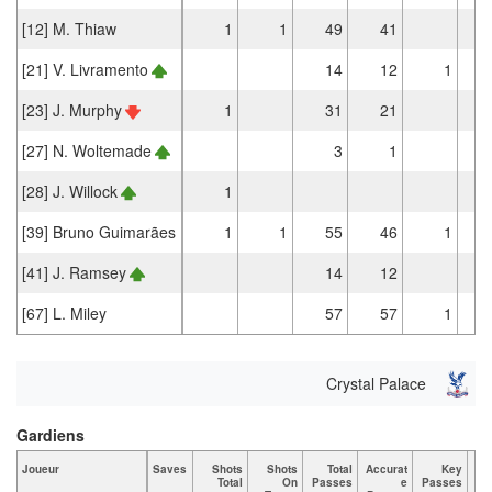
[12] M. Thiaw
1
1
49
41
[21] V. Livramento
14
12
1
[23] J. Murphy
1
31
21
[27] N. Woltemade
3
1
[28] J. Willock
1
[39] Bruno Guimarães
1
1
55
46
1
[41] J. Ramsey
14
12
[67] L. Miley
57
57
1
Crystal Palace
Gardiens
Joueur
Saves
Shots
Shots
Total
Accurat
Key
Ta
Total
On
Passes
e
Passes