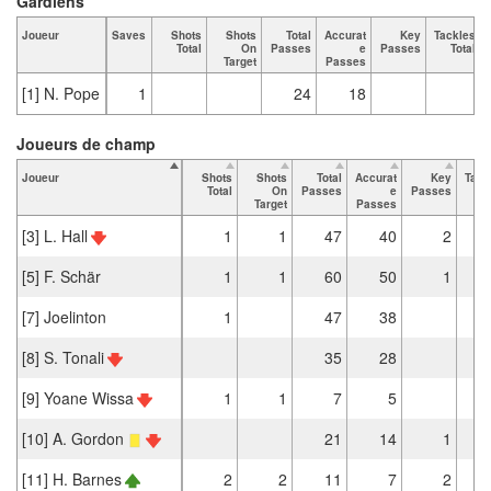
Gardiens
Joueur
Saves
Shots
Shots
Total
Accurat
Key
Tackles
Total
On
Passes
e
Passes
Total
Target
Passes
[1] N. Pope
1
24
18
Joueurs de champ
Joueur
Shots
Shots
Total
Accurat
Key
Tack
Total
On
Passes
e
Passes
T
Target
Passes
[3] L. Hall
1
1
47
40
2
[5] F. Schär
1
1
60
50
1
[7] Joelinton
1
47
38
[8] S. Tonali
35
28
[9] Yoane Wissa
1
1
7
5
[10] A. Gordon
21
14
1
[11] H. Barnes
2
2
11
7
2