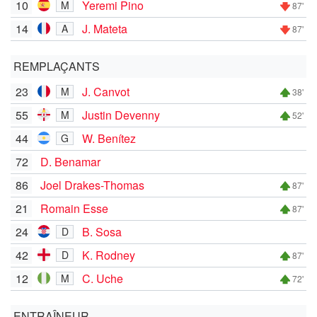
10
Yeremi Pino
M
87'
14
J. Mateta
A
87'
REMPLAÇANTS
23
J. Canvot
M
38'
55
Justin Devenny
M
52'
44
W. Benítez
G
72
D. Benamar
86
Joel Drakes-Thomas
87'
21
Romain Esse
87'
24
B. Sosa
D
42
K. Rodney
D
87'
12
C. Uche
M
72'
ENTRAÎNEUR