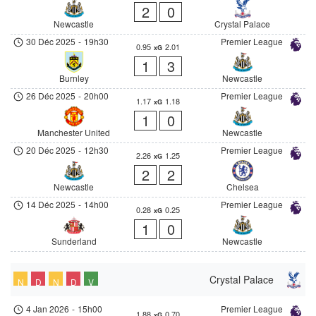
2
0
Newcastle
Crystal Palace
30 Déc 2025
-
19h30
Premier League
0.95
2.01
xG
1
3
Burnley
Newcastle
26 Déc 2025
-
20h00
Premier League
1.17
1.18
xG
1
0
Manchester United
Newcastle
20 Déc 2025
-
12h30
Premier League
2.26
1.25
xG
2
2
Newcastle
Chelsea
14 Déc 2025
-
14h00
Premier League
0.28
0.25
xG
1
0
Sunderland
Newcastle
Crystal Palace
N
D
N
D
V
4 Jan 2026
-
15h00
Premier League
1.88
0.70
xG