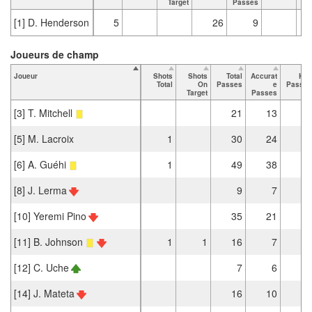
Target
Passes
[1] D. Henderson
5
26
9
Joueurs de champ
Joueur
Shots
Shots
Total
Accurat
Key
Total
On
Passes
e
Passes
Target
Passes
[3] T. Mitchell
21
13
[5] M. Lacroix
1
30
24
[6] A. Guéhi
1
49
38
[8] J. Lerma
9
7
[10] Yeremi Pino
35
21
3
[11] B. Johnson
1
1
16
7
2
[12] C. Uche
7
6
[14] J. Mateta
16
10