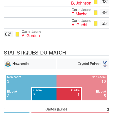
33'
B. Johnson
Carte Jaune
49'
T. Mitchell
Carte Jaune
55'
A. Guéhi
Carte Jaune
62'
A. Gordon
STATISTIQUES DU MATCH
Newcastle
Crystal Palace
Non cadré
Non cadré
3
10
Cadré
Cadré
Bloqué
Bloqué
7
1
2
5
1
Cartes jaunes
3