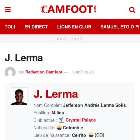
TOLI
EN DIRECT
LIONS EN CLUB
SAMUEL ETO’O FI
PUBLICITÉ
J. Lerma
par
Redaction Camfoot
6 août 2023
J. Lerma
Nom Complet:
Jefferson Andrés Lerma Solís
Position:
Milieu
Crystal Palace
Club actuel:
Nationalité:
Colombie
(CO)
Lieu de naissance:
Cerrito