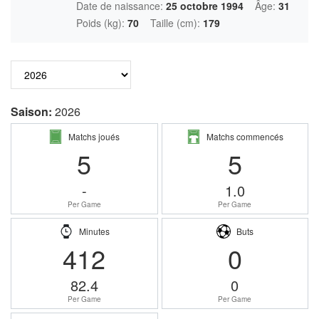
Date de naissance:
25 octobre 1994
Âge:
31
Poids (kg):
70
Taille (cm):
179
Saison:
2026
Matchs joués
Matchs commencés
5
5
-
1.0
Per Game
Per Game
Minutes
Buts
412
0
82.4
0
Per Game
Per Game