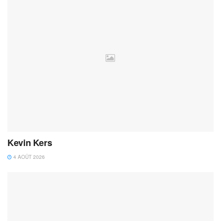
Kevin Kers
4 AOÛT 2026