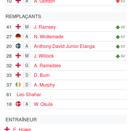
10
A. Gordon
A
63'
REMPLAÇANTS
41
J. Ramsey
M
48'
27
N. Woltemade
A
62'
20
Anthony David Junior Elanga
A
63'
28
J. Willock
M
84'
32
A. Ramsdale
G
33
D. Burn
D
37
A. Murphy
D
61
Leo Shahar
18
W. Osula
A
ENTRAÎNEUR
E. Howe