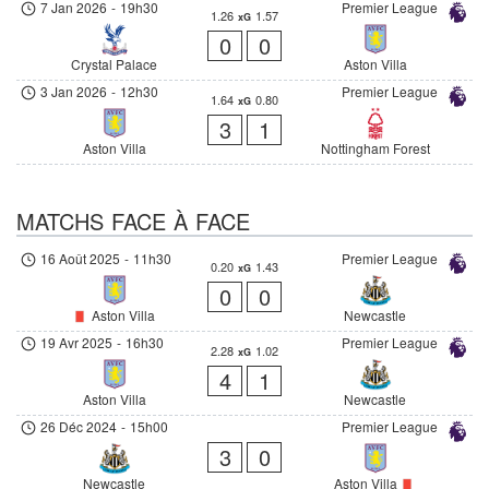
7 Jan 2026
-
19h30
Premier League
1.26
1.57
xG
0
0
Crystal Palace
Aston Villa
3 Jan 2026
-
12h30
Premier League
1.64
0.80
xG
3
1
Aston Villa
Nottingham Forest
MATCHS FACE À FACE
16 Août 2025
-
11h30
Premier League
0.20
1.43
xG
0
0
Aston Villa
Newcastle
19 Avr 2025
-
16h30
Premier League
2.28
1.02
xG
4
1
Aston Villa
Newcastle
26 Déc 2024
-
15h00
Premier League
3
0
Newcastle
Aston Villa