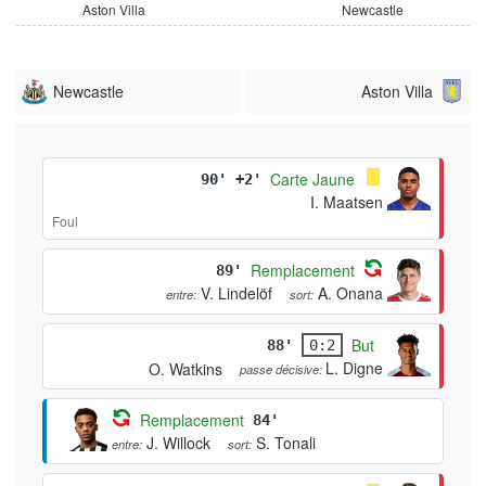
Aston Villa
Newcastle
Newcastle
Aston Villa
Carte Jaune
90' +2'
I. Maatsen
Foul
Remplacement
89'
V. Lindelöf
A. Onana
entre:
sort:
But
88'
0:2
L. Digne
O. Watkins
passe décisive:
Remplacement
84'
J. Willock
S. Tonali
entre:
sort: