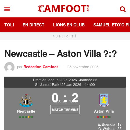
TOLI
EN DIRECT
LIONS EN CLUB
SAMUEL ETO’O FI
PUBLICITÉ
Newcastle – Aston Villa ?:?
par
Redaction Camfoot
25 novembre 2025
Premier League 2025-2026
Journée 23
|
St. James' Park
25 Jan 2026
-
14h00
|
0
:
2
2.30
1.16
xG
MATCH TERMINÉ
Newcastle
Aston Villa
E. Buendía
19'
O. Watkins
88'