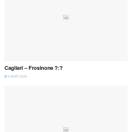
Cagliari – Frosinone ?:?
4 AOÛT 2026