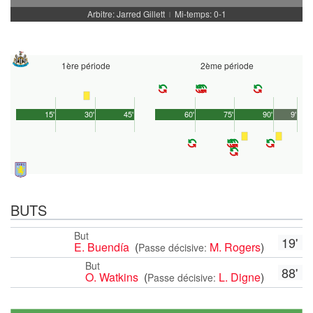
Arbitre: Jarred Gillett
Mi-temps: 0-1
|
1ère période
2ème période
15'
30'
45'
60'
75'
90'
9'
BUTS
But
19'
E. Buendía
(
M. Rogers
)
Passe décisive:
But
88'
O. Watkins
(
L. Digne
)
Passe décisive: