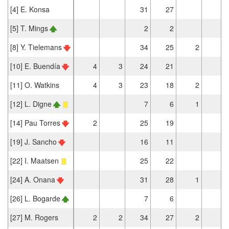
[4] E. Konsa
31
27
[5] T. Mings
2
2
[8] Y. Tielemans
34
25
2
2
[10] E. Buendía
4
3
24
21
4
[11] O. Watkins
4
3
23
18
2
4
[12] L. Digne
7
6
1
[14] Pau Torres
2
25
19
[19] J. Sancho
16
11
1
[22] I. Maatsen
25
22
2
[24] A. Onana
31
28
1
3
[26] L. Bogarde
7
6
1
[27] M. Rogers
2
2
34
27
2
4