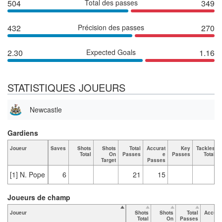
504
Total des passes
349
432
Précision des passes
270
2.30
Expected Goals
1.16
STATISTIQUES JOUEURS
Newcastle
Gardiens
Joueur
Saves
Shots
Shots
Total
Accurat
Key
Tackles
Total
On
Passes
e
Passes
Total
Target
Passes
[1] N. Pope
6
21
15
Joueurs de champ
Joueur
Shots
Shots
Total
Accura
Total
On
Passes