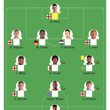
1
N. Pope
2
12
4
3
K. Trippier
M. Thiaw
S. Botman
L. Hall
67
8
7
L. Miley
S. Tonali
Joelinton
11
9
10
H. Barnes
Yoane Wissa
A. Gordon