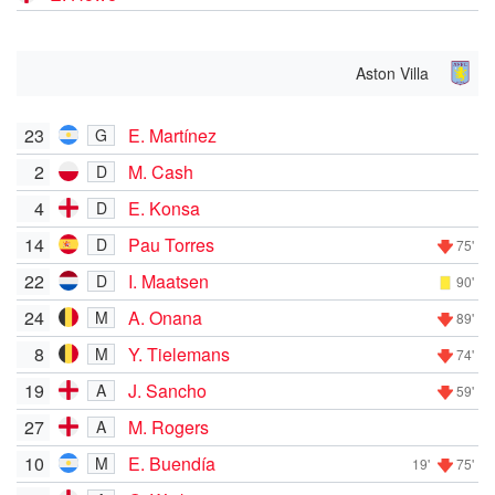
Aston Villa
23
E. Martínez
G
2
M. Cash
D
4
E. Konsa
D
14
Pau Torres
D
75'
22
I. Maatsen
D
90'
24
A. Onana
M
89'
8
Y. Tielemans
M
74'
19
J. Sancho
A
59'
27
M. Rogers
A
10
E. Buendía
M
19'
75'