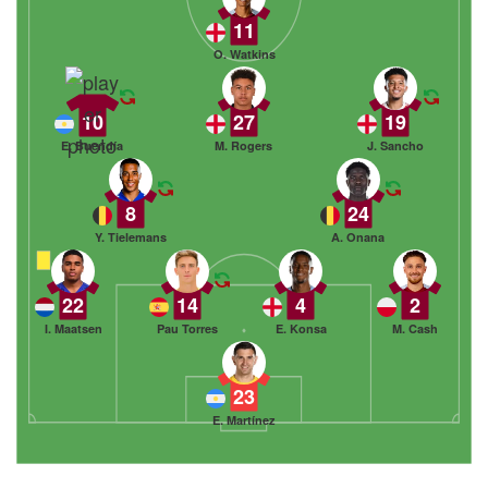
11
O. Watkins
10
27
19
E. Buendía
M. Rogers
J. Sancho
8
24
Y. Tielemans
A. Onana
22
14
4
2
I. Maatsen
Pau Torres
E. Konsa
M. Cash
23
E. Martínez