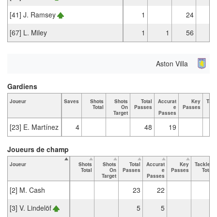
[41] J. Ramsey
1
24
2
[67] L. Miley
1
1
56
4
Aston Villa
Gardiens
Joueur
Saves
Shots
Shots
Total
Accurat
Key
Tack
Total
On
Passes
e
Passes
T
Target
Passes
[23] E. Martínez
4
48
19
Joueurs de champ
Joueur
Shots
Shots
Total
Accurat
Key
Tackles
Total
On
Passes
e
Passes
Total
Target
Passes
[2] M. Cash
23
22
[3] V. Lindelöf
5
5