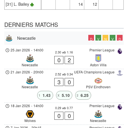
[31] L. Bailey
14
12
2
DERNIERS MATCHS
Newcastle
D
V
N
V
D
25 Jan 2026
-
14h00
Premier League
2.30
1.16
xG
0
2
Newcastle
Aston Villa
21 Jan 2026
-
20h00
UEFA Champions League
2.52
0.34
xG
3
0
Newcastle
PSV Eindhoven
1.43
5.10
6.25
1
X
2
18 Jan 2026
-
14h00
Premier League
0.29
0.77
xG
0
0
Wolves
Newcastle
7 Jan 2026
-
20h15
Premier League