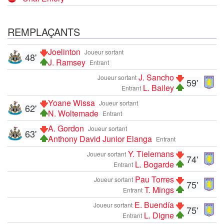
REMPLAÇANTS
Joelinton
Joueur sortant
48'
J. Ramsey
Entrant
J. Sancho
Joueur sortant
59'
L. Bailey
Entrant
Yoane Wissa
Joueur sortant
62'
N. Woltemade
Entrant
A. Gordon
Joueur sortant
63'
Anthony David Junior Elanga
Entrant
Y. Tielemans
Joueur sortant
74'
L. Bogarde
Entrant
Pau Torres
Joueur sortant
75'
T. Mings
Entrant
E. Buendía
Joueur sortant
75'
L. Digne
Entrant