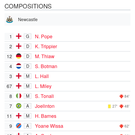
COMPOSITIONS
Newcastle
1
N. Pope
G
2
K. Trippier
D
12
M. Thiaw
D
4
S. Botman
D
3
L. Hall
M
67
L. Miley
M
8
S. Tonali
M
84'
7
Joelinton
A
27'
48'
11
H. Barnes
M
9
Yoane Wissa
A
62'