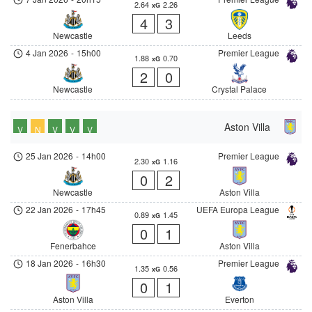
2.64
2.26
xG
4
3
Newcastle
Leeds
4 Jan 2026
-
15h00
Premier League
1.88
0.70
xG
2
0
Newcastle
Crystal Palace
Aston Villa
V
N
V
V
V
25 Jan 2026
-
14h00
Premier League
2.30
1.16
xG
0
2
Newcastle
Aston Villa
22 Jan 2026
-
17h45
UEFA Europa League
0.89
1.45
xG
0
1
Fenerbahce
Aston Villa
18 Jan 2026
-
16h30
Premier League
1.35
0.56
xG
0
1
Aston Villa
Everton