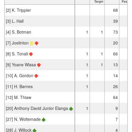
Target
Passe
[2] K. Trippier
68
5
[3] L. Hall
39
3
[4] S. Botman
1
1
73
6
[7] Joelinton
20
1
[8] S. Tonali
1
1
66
5
[9] Yoane Wissa
1
1
13
1
[10] A. Gordon
1
14
1
[11] H. Barnes
1
26
1
[12] M. Thiaw
64
5
[20] Anthony David Junior Elanga
1
9
[27] N. Woltemade
7
[28] J. Willock
4