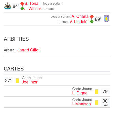
S. Tonali
Joueur sortant
84'
J. Willock
Entrant
A. Onana
Joueur sortant
89'
V. Lindelöf
Entrant
ARBITRES
Jarred Gillett
Arbitre:
CARTES
Carte Jaune
27'
Joelinton
Carte Jaune
79'
L. Digne
Carte Jaune
90'
I. Maatsen
+2