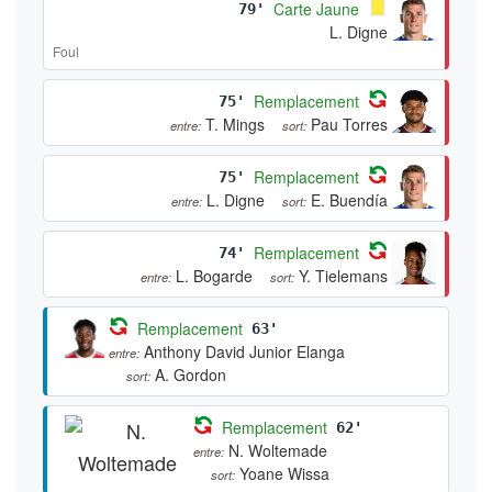
Carte Jaune
79'
L. Digne
Foul
Remplacement
75'
T. Mings
Pau Torres
entre:
sort:
Remplacement
75'
L. Digne
E. Buendía
entre:
sort:
Remplacement
74'
L. Bogarde
Y. Tielemans
entre:
sort:
Remplacement
63'
Anthony David Junior Elanga
entre:
A. Gordon
sort:
Remplacement
62'
N. Woltemade
entre:
Yoane Wissa
sort: