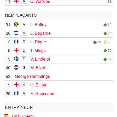
11
O. Watkins
A
88'
REMPLAÇANTS
31
L. Bailey
A
59'
26
L. Bogarde
M
74'
12
L. Digne
D
75'
79'
5
T. Mings
D
75'
3
V. Lindelöf
D
89'
40
M. Bizot
G
53
George Hemmings
9
H. Elliott
M
29
E. Guessand
A
ENTRAÎNEUR
Unai Emery