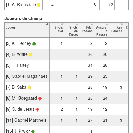
[1] A. Ramsdale
4
31
12
Joueurs de champ
Joueur
Shots
Shots
Total
Accurat
Key
Tack
Total
On
Passes
e
Passes
T
Target
Passes
[3] K. Tierney
1
2
2
[4] B. White
26
20
[5] T. Partey
34
28
[6] Gabriel Magalhães
1
1
29
25
[7] B. Saka
28
19
3
[8] M. Ødegaard
1
1
28
24
[9] G. de Jesus
2
1
19
12
[11] Gabriel Martinelli
1
1
27
21
3
[15] J. Kiwior
1