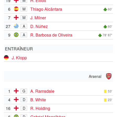
19
H. Elliott
M
6
Thiago Alcântara
M
60'
7
J. Milner
M
27
D. Núñez
A
60'
9
R. Barbosa de Oliveira
A
78'
87'
ENTRAÎNEUR
J. Klopp
Arsenal
1
A. Ramsdale
G
53'
4
B. White
D
23'
16
R. Holding
D
6
Gabriel Magalhães
D