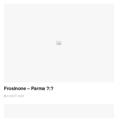
Frosinone – Parma ?:?
8 AOÛT 2026