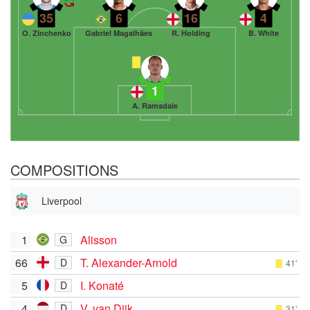
35
6
16
4
O. Zinchenko
Gabriel Magalhães
R. Holding
B. White
1
A. Ramsdale
COMPOSITIONS
Liverpool
1
Alisson
G
66
T. Alexander-Arnold
D
41'
5
I. Konaté
D
4
V. van Dijk
D
31'