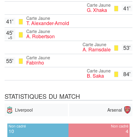
Carte Jaune
41'
G. Xhaka
Carte Jaune
41'
T. Alexander-Arnold
Carte Jaune
45'
A. Robertson
+5
Carte Jaune
53'
A. Ramsdale
Carte Jaune
55'
Fabinho
Carte Jaune
84'
B. Saka
STATISTIQUES DU MATCH
Liverpool
Arsenal
Non cadré
Non cadré
10
4