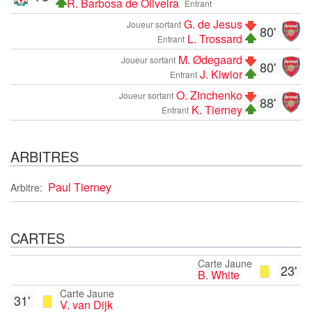
R. Barbosa de Oliveira
Entrant
G. de Jesus
Joueur sortant
80'
L. Trossard
Entrant
M. Ødegaard
Joueur sortant
80'
J. Kiwior
Entrant
O. Zinchenko
Joueur sortant
88'
K. Tierney
Entrant
ARBITRES
Paul Tierney
Arbitre:
CARTES
Carte Jaune
23'
B. White
Carte Jaune
31'
V. van Dijk