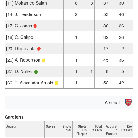
[11] Mohamed Salah
8
3
37
30
[14] J. Henderson
2
53
46
[17] C. Jones
30
26
[18] C. Gakpo
1
32
26
[20] Diogo Jota
17
12
[26] A. Robertson
1
45
36
[27] D. Núñez
1
1
8
5
[66] T. Alexander-Arnold
1
52
42
Arsenal
Gardiens
Joueur
Saves
Shots
Shots
Total
Accurat
Key
Total
On
Passes
e
Passes
Target
Passes