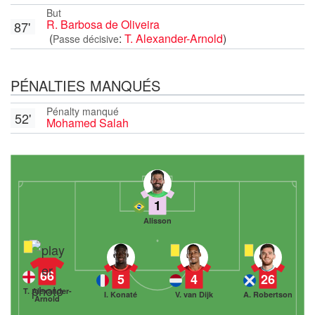
But
R. Barbosa de Oliveira
87'
(
:
T. Alexander-Arnold
)
Passe décisive
PÉNALTIES MANQUÉS
Pénalty manqué
52'
Mohamed Salah
1
Alisson
66
5
4
26
T. Alexander-
I. Konaté
V. van Dijk
A. Robertson
Arnold