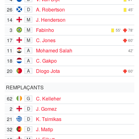
26
A. Robertson
D
45'
14
J. Henderson
M
3
Fabinho
M
55'
78'
17
C. Jones
M
60'
11
Mohamed Salah
A
42'
18
C. Gakpo
A
20
Diogo Jota
A
60'
REMPLAÇANTS
62
C. Kelleher
G
2
J. Gomez
D
21
K. Tsimikas
D
32
J. Matip
D