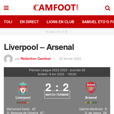
TOLI
EN DIRECT
LIONS EN CLUB
SAMUEL ETO’O FI
PUBLICITÉ
Liverpool – Arsenal
par
Redaction Camfoot
22 février 2023
Premier League 2022-2023
Journée 30
|
Anfield
9 Avr 2023
-
15h30
|
2
:
2
MATCH TERMINÉ
Liverpool
Arsenal
Mohamed Salah
42'
Gabriel Martinelli
8'
R. Barbosa de Oliveira
87'
G. de Jesus
28'