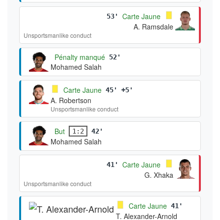
Carte Jaune
53'
A. Ramsdale
Unsportsmanlike conduct
Pénalty manqué
52'
Mohamed Salah
Carte Jaune
45' +5'
A. Robertson
Unsportsmanlike conduct
But
1:2
42'
Mohamed Salah
Carte Jaune
41'
G. Xhaka
Unsportsmanlike conduct
Carte Jaune
41'
T. Alexander-Arnold