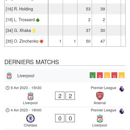
[16] R. Holding
53
39
[19] L. Trossard
2
2
[34] G. Xhaka
37
30
[35] O. Zinchenko
1
1
50
47
DERNIERS MATCHS
Liverpool
V
D
N
D
N
9 Avr 2023
-
15h30
Premier League
2
2
Liverpool
Arsenal
4 Avr 2023
-
19h00
Premier League
0
0
Chelsea
Liverpool