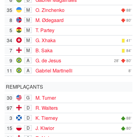
35
O. Zinchenko
M
88'
8
M. Ødegaard
M
80'
5
T. Partey
M
34
G. Xhaka
M
41'
7
B. Saka
M
84'
9
G. de Jesus
A
28'
80'
11
Gabriel Martinelli
A
8'
REMPLAÇANTS
30
M. Turner
G
97
R. Walters
D
3
K. Tierney
D
88'
15
J. Kiwior
D
80'