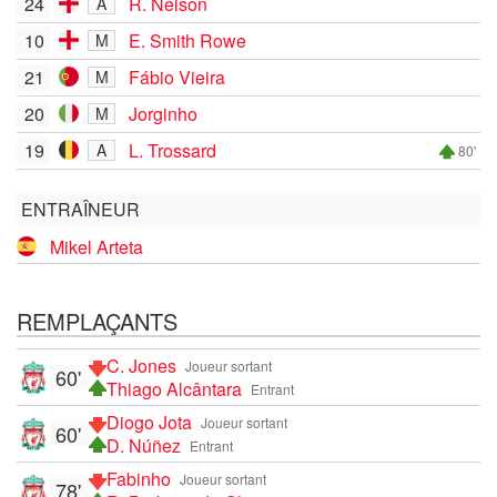
24
R. Nelson
A
10
E. Smith Rowe
M
21
Fábio Vieira
M
20
Jorginho
M
19
L. Trossard
A
80'
ENTRAÎNEUR
Mikel Arteta
REMPLAÇANTS
C. Jones
Joueur sortant
60'
Thiago Alcântara
Entrant
Diogo Jota
Joueur sortant
60'
D. Núñez
Entrant
Fabinho
Joueur sortant
78'