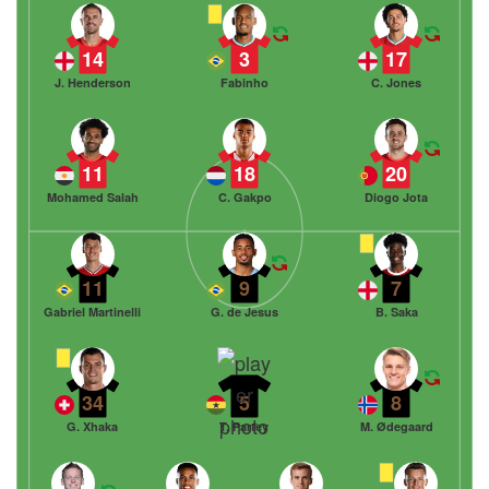
14
3
17
J. Henderson
Fabinho
C. Jones
11
18
20
Mohamed Salah
C. Gakpo
Diogo Jota
11
9
7
Gabriel Martinelli
G. de Jesus
B. Saka
34
5
8
G. Xhaka
T. Partey
M. Ødegaard