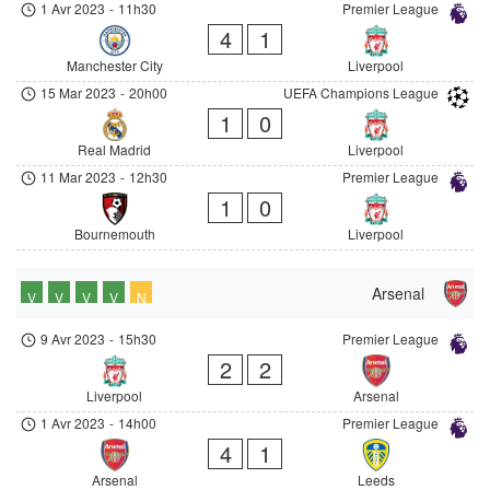
1 Avr 2023
-
11h30
Premier League
4
1
Manchester City
Liverpool
15 Mar 2023
-
20h00
UEFA Champions League
1
0
Real Madrid
Liverpool
11 Mar 2023
-
12h30
Premier League
1
0
Bournemouth
Liverpool
Arsenal
V
V
V
V
N
9 Avr 2023
-
15h30
Premier League
2
2
Liverpool
Arsenal
1 Avr 2023
-
14h00
Premier League
4
1
Arsenal
Leeds