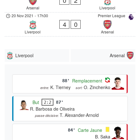
0
2
Arsenal
Liverpool
20 Nov 2021
-
17h30
Premier League
4
0
Liverpool
Arsenal
Liverpool
Arsenal
Remplacement
88'
K. Tierney
O. Zinchenko
entre:
sort:
But
2:2
87'
R. Barbosa de Oliveira
T. Alexander-Arnold
passe décisive:
Carte Jaune
84'
B. Saka