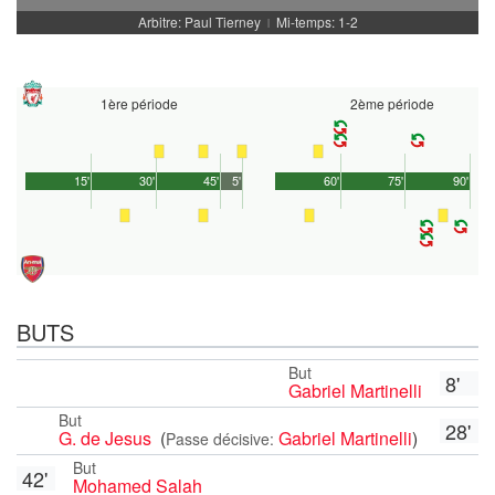
Arbitre: Paul Tierney
Mi-temps: 1-2
|
1ère période
2ème période
15'
30'
45'
5'
60'
75'
90'
BUTS
But
8'
Gabriel Martinelli
But
28'
G. de Jesus
(
Gabriel Martinelli
)
Passe décisive:
But
42'
Mohamed Salah