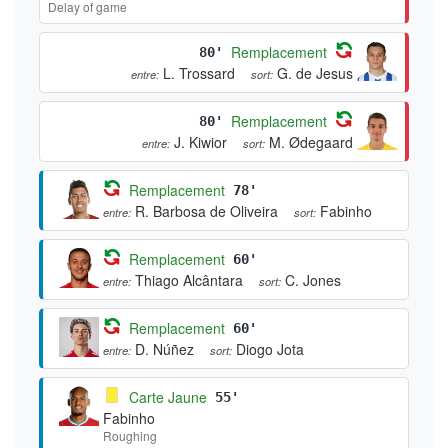
Delay of game
Remplacement
80'
L. Trossard
G. de Jesus
entre:
sort:
Remplacement
80'
J. Kiwior
M. Ødegaard
entre:
sort:
Remplacement
78'
R. Barbosa de Oliveira
Fabinho
entre:
sort:
Remplacement
60'
Thiago Alcântara
C. Jones
entre:
sort:
Remplacement
60'
D. Núñez
Diogo Jota
entre:
sort:
Carte Jaune
55'
Fabinho
Roughing