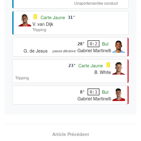
Unsportsmanlike conduct
Carte Jaune
31'
V. van Dijk
Tripping
But
28'
0:2
Gabriel Martinelli
G. de Jesus
passe décisive:
Carte Jaune
23'
B. White
Tripping
But
8'
0:1
Gabriel Martinelli
Article Précédent