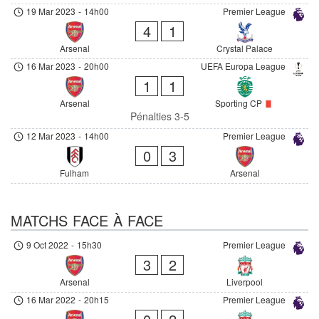
19 Mar 2023
-
14h00
Premier League
4
1
Arsenal
Crystal Palace
16 Mar 2023
-
20h00
UEFA Europa League
1
1
Arsenal
Sporting CP
Pénalties 3-5
12 Mar 2023
-
14h00
Premier League
0
3
Fulham
Arsenal
MATCHS FACE À FACE
9 Oct 2022
-
15h30
Premier League
3
2
Arsenal
Liverpool
16 Mar 2022
-
20h15
Premier League