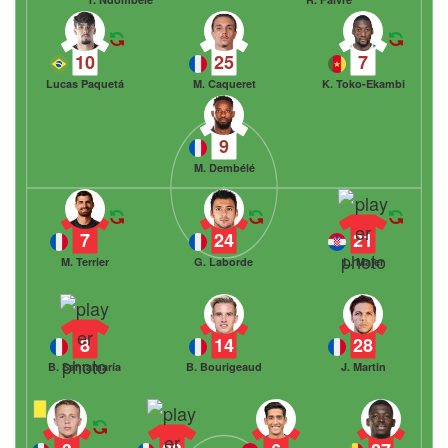
10
25
7
Lucas Paquetá
M. Caqueret
K. Toko-Ekambi
9
M. Dembélé
7
24
21
M. Terrier
G. Laborde
L. Majer
8
14
28
B. Santamaría
B. Bourigeaud
J. Martin