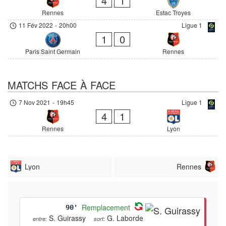
4
1
Rennes
Estac Troyes
11 Fév 2022
-
20h00
Ligue 1
1
0
Paris Saint Germain
Rennes
MATCHS FACE À FACE
7 Nov 2021
-
19h45
Ligue 1
4
1
Rennes
Lyon
Lyon
Rennes
Remplacement
90'
S. Guirassy
G. Laborde
entre:
sort: