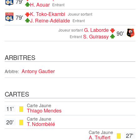
79'
H. Aouar
Entrant
K. Toko-Ekambi
Joueur sortant
79'
J. Reine-Adélaïde
Entrant
G. Laborde
Joueur sortant
90'
S. Guirassy
Entrant
ARBITRES
Antony Gautier
Arbitre:
CARTES
Carte Jaune
11'
Thiago Mendes
Carte Jaune
20'
T. Ndombèlé
Carte Jaune
27'
A. Truffert