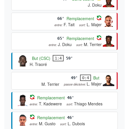
J. Doku
Remplacement
66'
F. Tait
L. Majer
entre:
sort:
Remplacement
65'
J. Doku
M. Terrier
entre:
sort:
But (CSC)
1:4
59'
H. Traoré
But
49'
0:4
L. Majer
M. Terrier
passe décisive:
Remplacement
46'
T. Kadewere
Thiago Mendes
entre:
sort:
Remplacement
46'
M. Gusto
L. Dubois
entre:
sort: