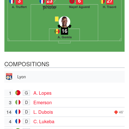
3
23
6
27
A. Truffert
W. Omari
Nayef Aguerd
H. Traoré
16
A. Gomis
COMPOSITIONS
Lyon
1
A. Lopes
G
3
Emerson
D
14
L. Dubois
D
46'
4
C. Lukeba
D