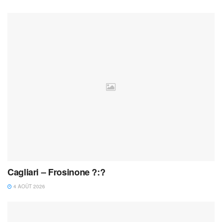
Cagliari – Frosinone ?:?
4 AOÛT 2026