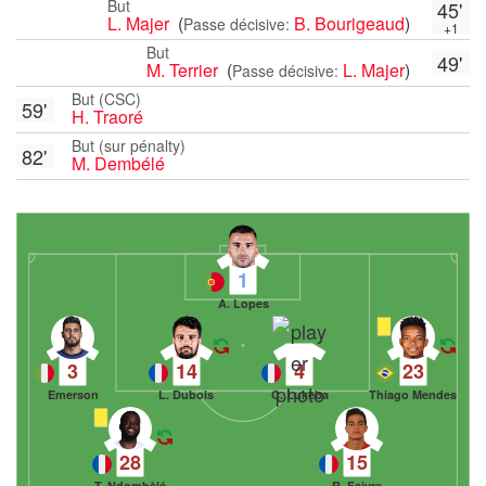
But
45'
L. Majer
(
B. Bourigeaud
)
Passe décisive:
+1
But
49'
M. Terrier
(
L. Majer
)
Passe décisive:
But (CSC)
59'
H. Traoré
But (sur pénalty)
82'
M. Dembélé
1
A. Lopes
3
14
4
23
Emerson
L. Dubois
C. Lukeba
Thiago Mendes
28
15
T. Ndombèlé
R. Faivre