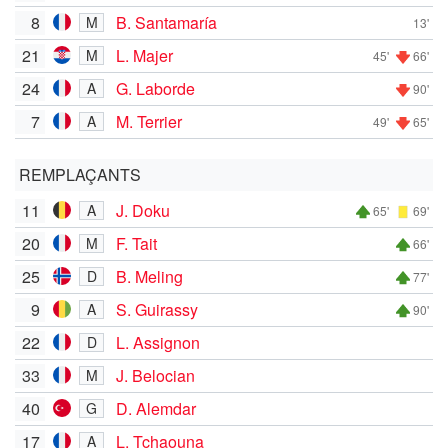
8
B. Santamaría
M
13'
21
L. Majer
M
45'
66'
24
G. Laborde
A
90'
7
M. Terrier
A
49'
65'
REMPLAÇANTS
11
J. Doku
A
65'
69'
20
F. Tait
M
66'
25
B. Meling
D
77'
9
S. Guirassy
A
90'
22
L. Assignon
D
33
J. Belocian
M
40
D. Alemdar
G
17
L. Tchaouna
A