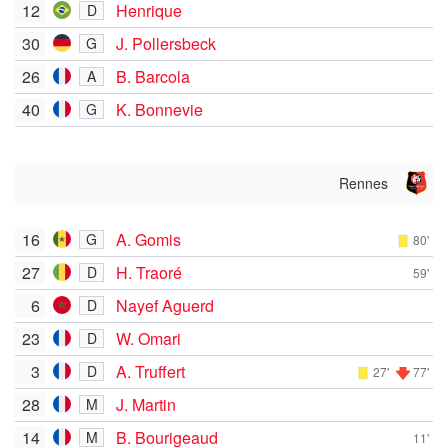
12
Henrique
D
30
J. Pollersbeck
G
26
B. Barcola
A
40
K. Bonnevie
G
Rennes
16
A. Gomis
G
80'
27
H. Traoré
D
59'
6
Nayef Aguerd
D
23
W. Omari
D
3
A. Truffert
D
27'
77'
28
J. Martin
M
14
B. Bourigeaud
M
11'