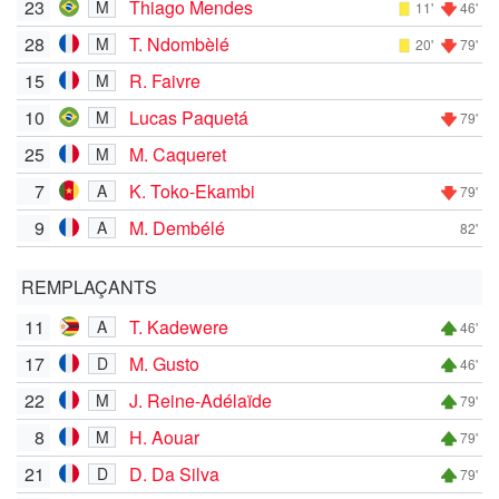
23
Thiago Mendes
M
11'
46'
28
T. Ndombèlé
M
20'
79'
15
R. Faivre
M
10
Lucas Paquetá
M
79'
25
M. Caqueret
M
7
K. Toko-Ekambi
A
79'
9
M. Dembélé
A
82'
REMPLAÇANTS
11
T. Kadewere
A
46'
17
M. Gusto
D
46'
22
J. Reine-Adélaïde
M
79'
8
H. Aouar
M
79'
21
D. Da Silva
D
79'