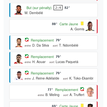
But (sur pénalty)
2:4
82'
M. Dembélé
Carte Jaune
80'
A. Gomis
Remplacement
79'
D. Da Silva
T. Ndombèlé
entre:
sort:
Remplacement
79'
H. Aouar
Lucas Paquetá
entre:
sort:
Remplacement
79'
J. Reine-Adélaïde
K. Toko-Ekambi
entre:
sort:
Remplacement
77'
B. Meling
A. Truffert
entre:
sort:
Carte Jaune
69'