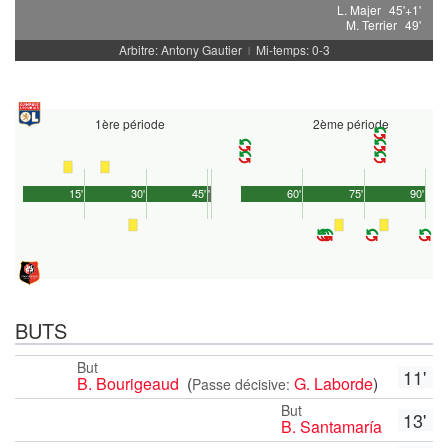
L. Majer
45'+1'
M. Terrier
49'
Arbitre: Antony Gautier
Mi-temps: 0-3
|
1ère période
2ème période
15'
30'
45'
1'
60'
75'
90'
BUTS
But
11'
B. Bourigeaud
(
G. Laborde
)
Passe décisive:
But
13'
B. Santamaría