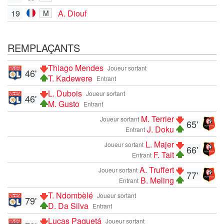
19
A. Diouf
M
REMPLAÇANTS
Thiago Mendes
Joueur sortant
46'
T. Kadewere
Entrant
L. Dubois
Joueur sortant
46'
M. Gusto
Entrant
M. Terrier
Joueur sortant
65'
J. Doku
Entrant
L. Majer
Joueur sortant
66'
F. Tait
Entrant
A. Truffert
Joueur sortant
77'
B. Meling
Entrant
T. Ndombèlé
Joueur sortant
79'
D. Da Silva
Entrant
Lucas Paquetá
Joueur sortant