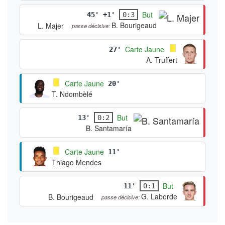
But
45' +1'
0:3
B. Bourigeaud
L. Majer
passe décisive:
Carte Jaune
27'
A. Truffert
Carte Jaune
20'
T. Ndombèlé
But
13'
0:2
B. Santamaría
Carte Jaune
11'
Thiago Mendes
But
11'
0:1
G. Laborde
B. Bourigeaud
passe décisive: