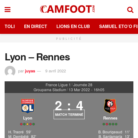
TOLI
EN DIRECT
LIONS EN CLUB
SAMUEL ETO’O FI
PUBLICITÉ
Lyon – Rennes
par
juyas
9 avril 2022
France Ligue 1
Journée 28
|
Groupama Stadium
13 Mar 2022
-
16h05
|
2
:
4
MATCH TERMINÉ
Lyon
Rennes
H. Traoré
59'
B. Bourigeaud
11'
M. Dembélé
82'
B. Santamaría
13'