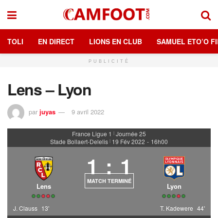
TOLI
EN DIRECT
LIONS EN CLUB
SAMUEL ETO’O FI
PUBLICITÉ
Lens – Lyon
par
juyas
9 avril 2022
France Ligue 1
Journée 25
|
Stade Bollaert-Delelis
19 Fév 2022
-
16h00
|
1
:
1
MATCH TERMINÉ
Lens
Lyon
J. Clauss
13'
T. Kadewere
44'