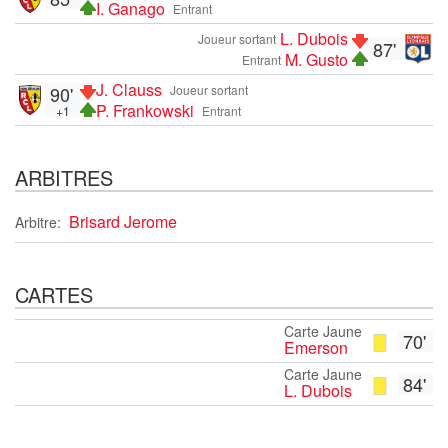
I. Ganago
Entrant
L. Dubois
Joueur sortant
87'
M. Gusto
Entrant
J. Clauss
90'
Joueur sortant
P. Frankowski
+1
Entrant
ARBITRES
Brisard Jerome
Arbitre:
CARTES
Carte Jaune
70'
Emerson
Carte Jaune
84'
L. Dubois