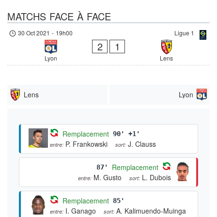
MATCHS FACE À FACE
30 Oct 2021
-
19h00
Ligue 1
2
1
Lyon
Lens
Lens
Lyon
Remplacement
90' +1'
P. Frankowski
J. Clauss
entre:
sort:
Remplacement
87'
M. Gusto
L. Dubois
entre:
sort:
Remplacement
85'
I. Ganago
A. Kalimuendo-Muinga
entre:
sort: