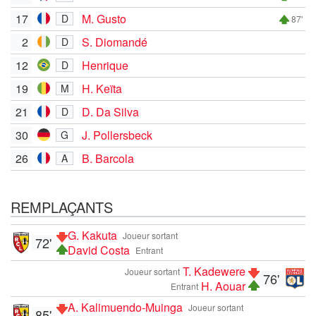
17
M. Gusto
D
87'
2
S. Diomandé
D
12
Henrique
D
19
H. Keïta
M
21
D. Da Silva
D
30
J. Pollersbeck
G
26
B. Barcola
A
REMPLAÇANTS
G. Kakuta
Joueur sortant
72'
David Costa
Entrant
T. Kadewere
Joueur sortant
76'
H. Aouar
Entrant
A. Kalimuendo-Muinga
Joueur sortant
85'