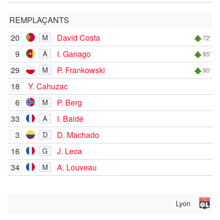
REMPLAÇANTS
20
David Costa
M
72'
9
I. Ganago
A
85'
29
P. Frankowski
M
90'
18
Y. Cahuzac
6
P. Berg
M
33
I. Baldé
A
3
D. Machado
D
16
J. Leca
G
34
A. Louveau
M
Lyon