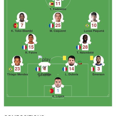
11
T. Kadewere
7
25
10
K. Toko-Ekambi
M. Caqueret
Lucas Paquetá
15
28
R. Faivre
T. Ndombèlé
23
4
14
3
Thiago Mendes
C. Lukeba
L. Dubois
Emerson
1
A. Lopes