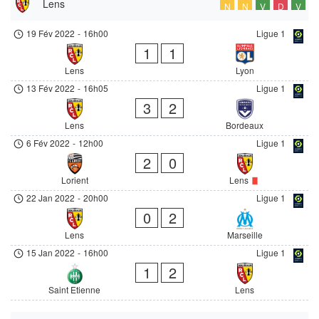
Lens
N
N
V
D
V
19 Fév 2022
-
16h00
Ligue 1
1
1
Lens
Lyon
13 Fév 2022
-
16h05
Ligue 1
3
2
Lens
Bordeaux
6 Fév 2022
-
12h00
Ligue 1
2
0
Lorient
Lens
22 Jan 2022
-
20h00
Ligue 1
0
2
Lens
Marseille
15 Jan 2022
-
16h00
Ligue 1
1
2
Saint Etienne
Lens