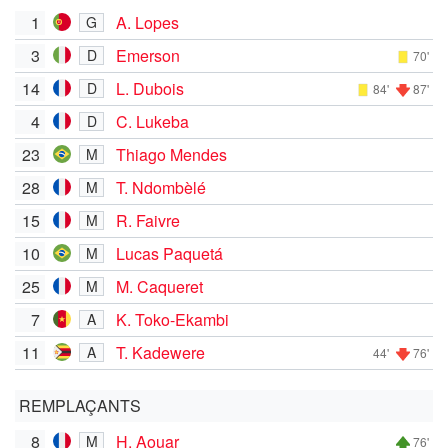
1
A. Lopes
G
3
Emerson
D
70'
14
L. Dubois
D
84'
87'
4
C. Lukeba
D
23
Thiago Mendes
M
28
T. Ndombèlé
M
15
R. Faivre
M
10
Lucas Paquetá
M
25
M. Caqueret
M
7
K. Toko-Ekambi
A
11
T. Kadewere
A
44'
76'
REMPLAÇANTS
8
H. Aouar
M
76'