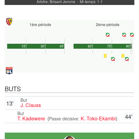
Arbitre: Brisard Jerome
Mi-temps: 1-1
|
1ère période
2ème période
15'
30'
45'
60'
75'
90'
1'
BUTS
But
13'
J. Clauss
But
44'
T. Kadewere
(
K. Toko-Ekambi
)
Passe décisive: