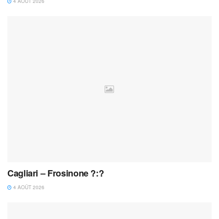
4 AOÛT 2026
Cagliari – Frosinone ?:?
4 AOÛT 2026