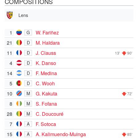
COMPOSITIONS
Lens
1
W. Fariñez
G
21
M. Haïdara
D
11
J. Clauss
D
13'
90'
4
K. Danso
D
14
F. Medina
D
5
C. Wooh
D
10
G. Kakuta
M
72'
8
S. Fofana
M
28
C. Doucouré
M
7
F. Sotoca
A
15
A. Kalimuendo-Muinga
A
85'