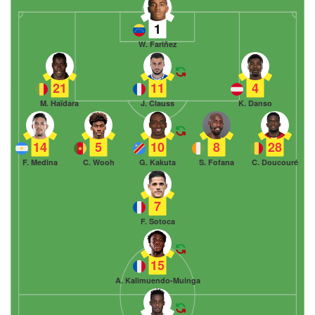
1
W. Fariñez
21
11
4
M. Haïdara
J. Clauss
K. Danso
14
5
10
8
28
F. Medina
C. Wooh
G. Kakuta
S. Fofana
C. Doucouré
7
F. Sotoca
15
A. Kalimuendo-Muinga