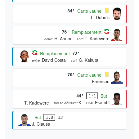
Carte Jaune
84'
L. Dubois
Remplacement
76'
H. Aouar
T. Kadewere
entre:
sort:
Remplacement
72'
David Costa
G. Kakuta
entre:
sort:
Carte Jaune
70'
Emerson
But
44'
1:1
K. Toko-Ekambi
T. Kadewere
passe décisive:
But
1:0
13'
J. Clauss