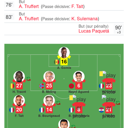
But
76'
A. Truffert
(
:
F. Tait
)
Passe décisive
But
83'
A. Truffert
(
:
K. Sulemana
)
Passe décisive
But (sur pénalty)
90'
Lucas Paquetá
+3
16
A. Gomis
27
25
6
23
H. Traoré
B. Meling
Nayef Aguerd
W. Omari
20
14
8
21
F. Tait
B. Bourigeaud
B. Santamaría
L. Majer