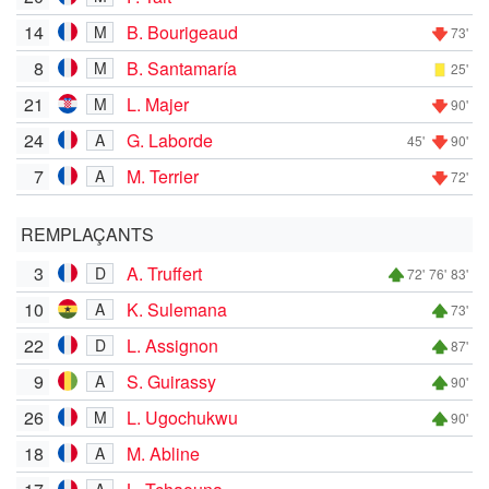
14
B. Bourigeaud
M
73'
8
B. Santamaría
M
25'
21
L. Majer
M
90'
24
G. Laborde
A
45'
90'
7
M. Terrier
A
72'
REMPLAÇANTS
3
A. Truffert
D
72'
76'
83'
10
K. Sulemana
A
73'
22
L. Assignon
D
87'
9
S. Guirassy
A
90'
26
L. Ugochukwu
M
90'
18
M. Abline
A