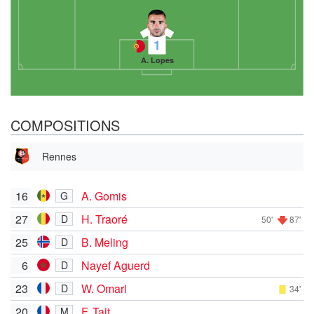
1
A. Lopes
COMPOSITIONS
Rennes
16
A. Gomis
G
27
H. Traoré
D
50'
87'
25
B. Meling
D
6
Nayef Aguerd
D
23
W. Omari
D
34'
20
F. Tait
M