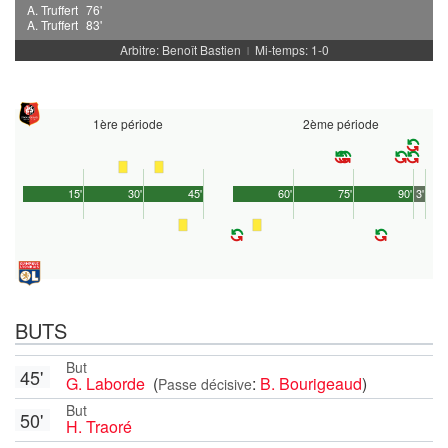
A. Truffert
76'
A. Truffert
83'
Arbitre: Benoît Bastien
Mi-temps: 1-0
|
1ère période
2ème période
15'
30'
45'
60'
75'
90'
3'
BUTS
But
45'
G. Laborde
(
:
B. Bourigeaud
)
Passe décisive
But
50'
H. Traoré