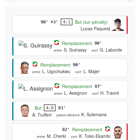
But (sur pénalty)
90' +3'
4:1
Lucas Paquetá
Remplacement
90'
S. Guirassy
G. Laborde
entre:
sort:
Remplacement
90'
L. Ugochukwu
L. Majer
entre:
sort:
Remplacement
87'
L. Assignon
H. Traoré
entre:
sort:
But
4:0
83'
K. Sulemana
A. Truffert
passe décisive:
Remplacement
82'
M. Cherki
K. Toko-Ekambi
entre:
sort: