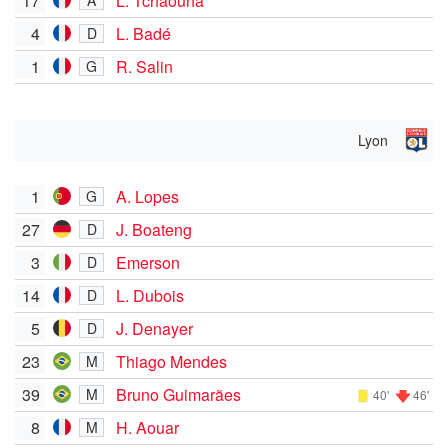
17
L. Tchaouna
A
4
L. Badé
D
1
R. Salin
G
Lyon
1
A. Lopes
G
27
J. Boateng
D
3
Emerson
D
14
L. Dubois
D
5
J. Denayer
D
23
Thiago Mendes
M
39
Bruno Guimarães
M
40'
46'
8
H. Aouar
M