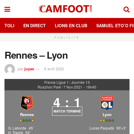
TOLI
EN DIRECT
LIONS EN CLUB
SAMUEL ETO’O FI
PUBLICITÉ
Rennes – Lyon
par
juyas
9 avril 2022
France Ligue 1
Journée 13
|
Roazhon Park
7 Nov 2021
-
19h45
|
4
:
1
MATCH TERMINÉ
Rennes
Lyon
G. Laborde
45'
Lucas Paquetá
90'+3'
H. Traoré
50'