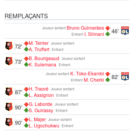
REMPLAÇANTS
Bruno Guimarães
Joueur sortant
46'
I. Slimani
Entrant
M. Terrier
Joueur sortant
72'
A. Truffert
Entrant
B. Bourigeaud
Joueur sortant
73'
K. Sulemana
Entrant
K. Toko-Ekambi
Joueur sortant
82'
M. Cherki
Entrant
H. Traoré
Joueur sortant
87'
L. Assignon
Entrant
G. Laborde
Joueur sortant
90'
S. Guirassy
Entrant
L. Majer
Joueur sortant
90'
L. Ugochukwu
Entrant