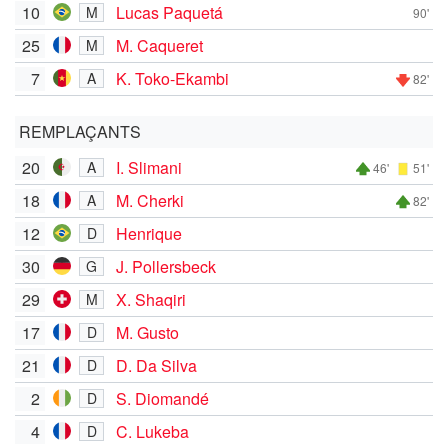
10
Lucas Paquetá
M
90'
25
M. Caqueret
M
7
K. Toko-Ekambi
A
82'
REMPLAÇANTS
20
I. Slimani
A
46'
51'
18
M. Cherki
A
82'
12
Henrique
D
30
J. Pollersbeck
G
29
X. Shaqiri
M
17
M. Gusto
D
21
D. Da Silva
D
2
S. Diomandé
D
4
C. Lukeba
D