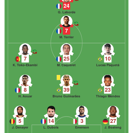
24
G. Laborde
7
M. Terrier
7
25
10
K. Toko-Ekambi
M. Caqueret
Lucas Paquetá
8
39
23
H. Aouar
Bruno Guimarães
Thiago Mendes
5
14
3
27
J. Denayer
L. Dubois
Emerson
J. Boateng