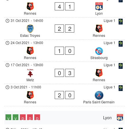
4
1
Rennes
Lyon
31 Oct 2021
-
14h00
Ligue 1
2
2
Estac Troyes
Rennes
24 Oct 2021
-
13h00
Ligue 1
1
0
Rennes
Strasbourg
17 Oct 2021
-
13h00
Ligue 1
0
3
Metz
Rennes
3 Oct 2021
-
11h00
Ligue 1
2
0
Rennes
Paris Saint Germain
Lyon
V
V
D
D
D