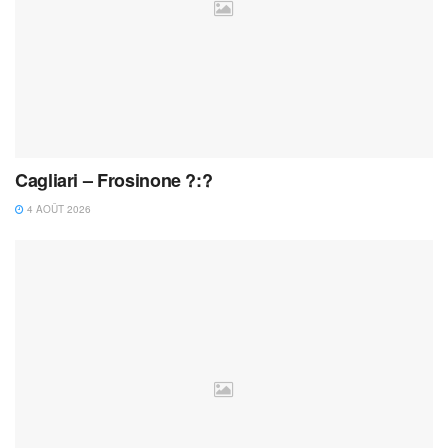
Cagliari – Frosinone ?:?
4 AOÛT 2026