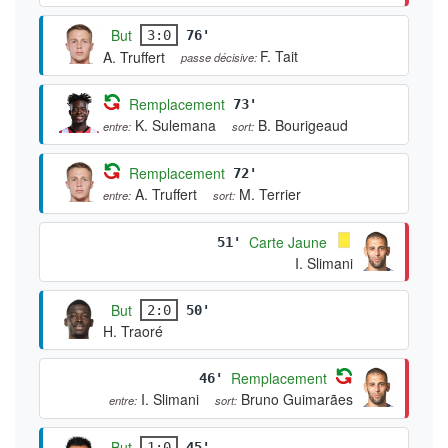
But
3:0
76'
F. Tait
A. Truffert
passe décisive:
Remplacement
73'
K. Sulemana
B. Bourigeaud
entre:
sort:
Remplacement
72'
A. Truffert
M. Terrier
entre:
sort:
Carte Jaune
51'
I. Slimani
But
2:0
50'
H. Traoré
Remplacement
46'
I. Slimani
Bruno Guimarães
entre:
sort:
But
1:0
45'