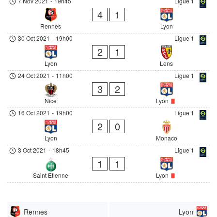
7 Nov 2021
-
19h45
Ligue 1
4
1
Rennes
Lyon
30 Oct 2021
-
19h00
Ligue 1
2
1
Lyon
Lens
24 Oct 2021
-
11h00
Ligue 1
3
2
Nice
Lyon
16 Oct 2021
-
19h00
Ligue 1
2
0
Lyon
Monaco
3 Oct 2021
-
18h45
Ligue 1
1
1
Saint Etienne
Lyon
Rennes
Lyon