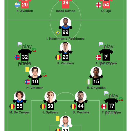
39
20
54
F. Avenatti
Isaak Davies
O. Ojo
99
I. Nascimento Rodrigues
32
20
7
A. Nusa
H. Vanaken
A. Skov Olsen
10
15
H. Vetlesen
R. Onyedika
55
58
44
17
M. De Cuyper
J. Spileers
B. Mechele
T. Buchanan
22