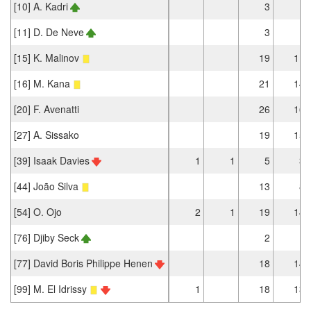
[10] A. Kadri
3
1
[11] D. De Neve
3
1
[15] K. Malinov
19
11
[16] M. Kana
21
14
[20] F. Avenatti
26
16
[27] A. Sissako
19
15
[39] Isaak Davies
1
1
5
3
[44] João Silva
13
8
[54] O. Ojo
2
1
19
14
[76] Djiby Seck
2
1
[77] David Boris Philippe Henen
18
14
[99] M. El Idrissy
1
18
13