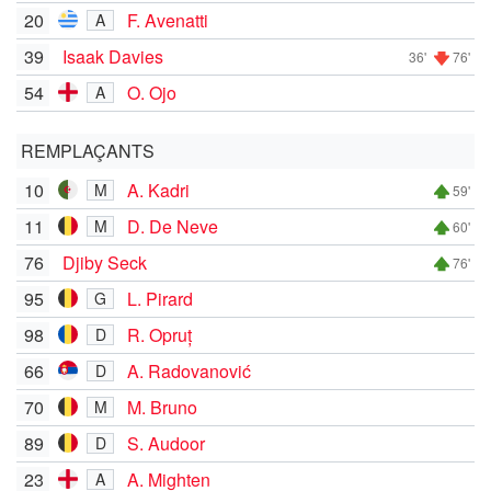
20
F. Avenatti
A
39
Isaak Davies
36'
76'
54
O. Ojo
A
REMPLAÇANTS
10
A. Kadri
M
59'
11
D. De Neve
M
60'
76
Djiby Seck
76'
95
L. Pirard
G
98
R. Opruț
D
66
A. Radovanović
D
70
M. Bruno
M
89
S. Audoor
D
23
A. Mighten
A