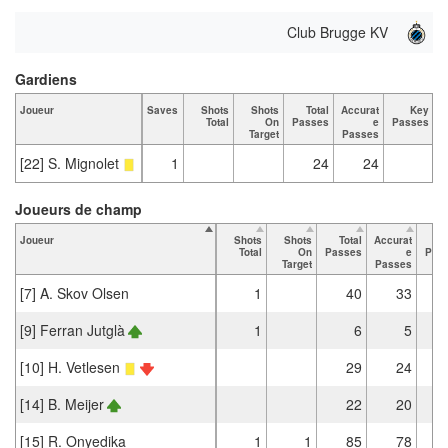
Club Brugge KV
Gardiens
Joueur
Saves
Shots
Shots
Total
Accurat
Key
T
Total
On
Passes
e
Passes
Target
Passes
[22] S. Mignolet
1
24
24
Joueurs de champ
Joueur
Shots
Shots
Total
Accurat
Total
On
Passes
e
Pas
Target
Passes
[7] A. Skov Olsen
1
40
33
[9] Ferran Jutglà
1
6
5
[10] H. Vetlesen
29
24
[14] B. Meijer
22
20
[15] R. Onyedika
1
1
85
78