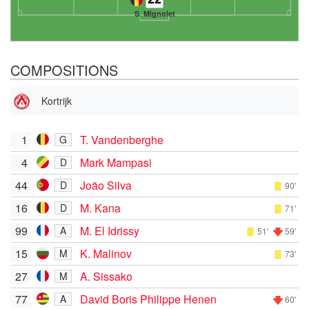
S. Mignolet
COMPOSITIONS
Kortrijk
1
T. Vandenberghe
G
4
Mark Mampasi
D
44
João Silva
D
90'
16
M. Kana
D
71'
99
M. El Idrissy
A
51'
59'
15
K. Malinov
M
73'
27
A. Sissako
M
77
David Boris Philippe Henen
A
60'