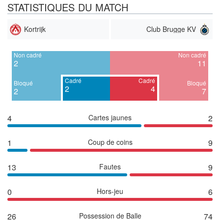
STATISTIQUES DU MATCH
Kortrijk
Club Brugge KV
Non cadré
Non cadré
2
11
Cadré
Cadré
Bloqué
Bloqué
2
4
2
7
4
Cartes jaunes
2
1
Coup de coins
9
13
Fautes
9
0
Hors-jeu
6
26
Possession de Balle
74