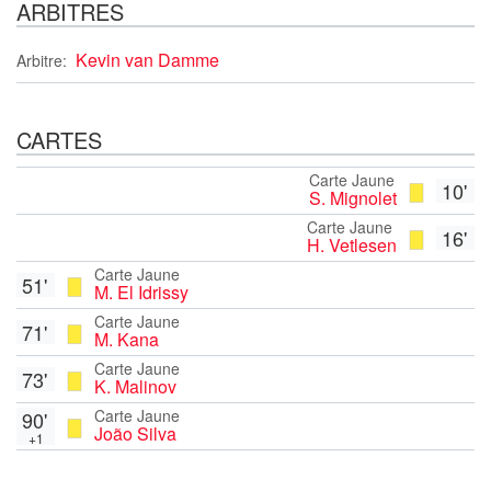
ARBITRES
Kevin van Damme
Arbitre:
CARTES
Carte Jaune
10'
S. Mignolet
Carte Jaune
16'
H. Vetlesen
Carte Jaune
51'
M. El Idrissy
Carte Jaune
71'
M. Kana
Carte Jaune
73'
K. Malinov
Carte Jaune
90'
João Silva
+1