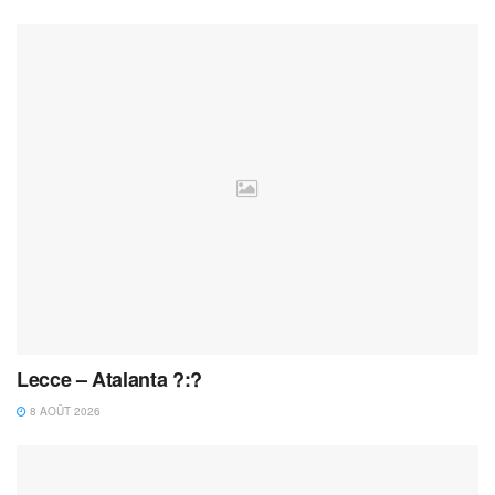
Lecce – Atalanta ?:?
8 AOÛT 2026