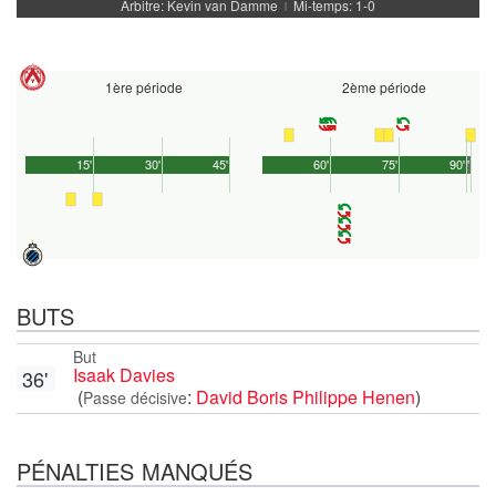
Arbitre: Kevin van Damme
Mi-temps: 1-0
|
1ère période
2ème période
15'
30'
45'
60'
75'
90'
1'
BUTS
But
Isaak Davies
36'
(
:
David Boris Philippe Henen
)
Passe décisive
PÉNALTIES MANQUÉS