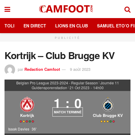
TOLI
EN DIRECT
LIONS EN CLUB
SAMUEL ETO’O FI
PUBLICITÉ
Kortrijk – Club Brugge KV
par
Redaction Camfoot
9 août 2023
Belgian Pro League 2023-2024 - Regular Season
Journée 11
|
Guldensporenstadion
21 Oct 2023
-
14h00
|
1
:
0
MATCH TERMINÉ
Kortrijk
Club Brugge KV
Isaak Davies
36'