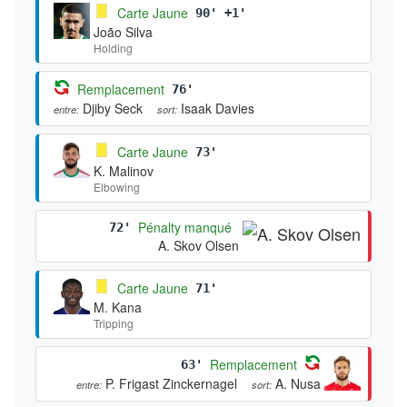
Carte Jaune
90' +1'
João Silva
Holding
Remplacement
76'
Djiby Seck
Isaak Davies
entre:
sort:
Carte Jaune
73'
K. Malinov
Elbowing
Pénalty manqué
72'
A. Skov Olsen
Carte Jaune
71'
M. Kana
Tripping
Remplacement
63'
P. Frigast Zinckernagel
A. Nusa
entre:
sort: