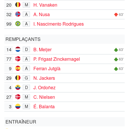
20
H. Vanaken
M
32
A. Nusa
A
63'
99
I. Nascimento Rodrigues
A
REMPLAÇANTS
14
B. Meijer
D
63'
77
P. Frigast Zinckernagel
A
63'
9
Ferran Jutglà
A
63'
29
N. Jackers
G
4
J. Ordoñez
D
27
C. Nielsen
M
3
É. Balanta
M
ENTRAÎNEUR