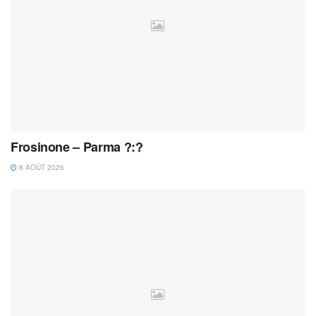
Frosinone – Parma ?:?
8 AOÛT 2026