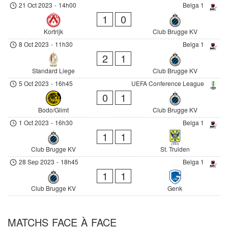
21 Oct 2023
-
14h00
Belga 1
1
0
Kortrijk
Club Brugge KV
8 Oct 2023
-
11h30
Belga 1
2
1
Standard Liege
Club Brugge KV
5 Oct 2023
-
16h45
UEFA Conference League
0
1
Bodo/Glimt
Club Brugge KV
1 Oct 2023
-
16h30
Belga 1
1
1
Club Brugge KV
St. Truiden
28 Sep 2023
-
18h45
Belga 1
1
1
Club Brugge KV
Genk
MATCHS FACE À FACE