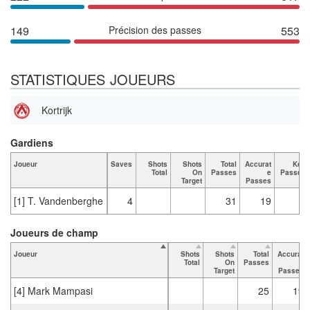
149
Précision des passes
553
STATISTIQUES JOUEURS
Kortrijk
Gardiens
Joueur
Saves
Shots
Shots
Total
Accurat
Key
Total
On
Passes
e
Passes
Target
Passes
[1] T. Vandenberghe
4
31
19
Joueurs de champ
Joueur
Shots
Shots
Total
Accurat
Total
On
Passes
e
Target
Passes
[4] Mark Mampasi
25
19