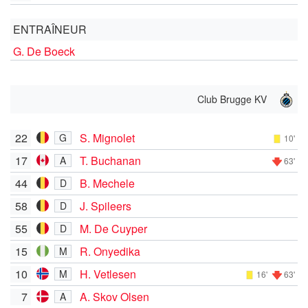
ENTRAÎNEUR
G. De Boeck
Club Brugge KV
22
S. Mignolet
G
10'
17
T. Buchanan
A
63'
44
B. Mechele
D
58
J. Spileers
D
55
M. De Cuyper
D
15
R. Onyedika
M
10
H. Vetlesen
M
16'
63'
7
A. Skov Olsen
A