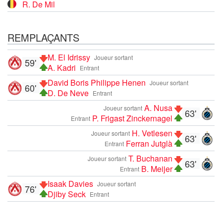
R. De Mil
REMPLAÇANTS
M. El Idrissy
Joueur sortant
59'
A. Kadri
Entrant
David Boris Philippe Henen
Joueur sortant
60'
D. De Neve
Entrant
A. Nusa
Joueur sortant
63'
P. Frigast Zinckernagel
Entrant
H. Vetlesen
Joueur sortant
63'
Ferran Jutglà
Entrant
T. Buchanan
Joueur sortant
63'
B. Meijer
Entrant
Isaak Davies
Joueur sortant
76'
Djiby Seck
Entrant