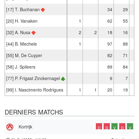
[17] T. Buchanan
34
29
[20] H. Vanaken
1
62
55
[32] A. Nusa
2
2
18
16
[44] B. Mechele
1
97
88
[55] M. De Cuyper
82
71
[58] J. Spileers
89
84
[77] P. Frigast Zinckernagel
9
7
[99] I. Nascimento Rodrigues
1
1
20
19
DERNIERS MATCHS
Kortrijk
D
D
V
D
V