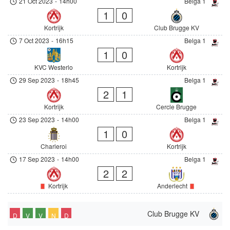
21 Oct 2023
-
14h00
Belga 1
1
0
Kortrijk
Club Brugge KV
7 Oct 2023
-
16h15
Belga 1
1
0
KVC Westerlo
Kortrijk
29 Sep 2023
-
18h45
Belga 1
2
1
Kortrijk
Cercle Brugge
23 Sep 2023
-
14h00
Belga 1
1
0
Charleroi
Kortrijk
17 Sep 2023
-
14h00
Belga 1
2
2
Kortrijk
Anderlecht
Club Brugge KV
D
V
V
N
D