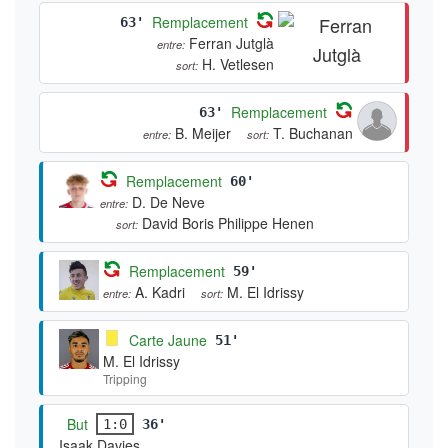
Remplacement
63'
Ferran Jutglà
entre:
H. Vetlesen
sort:
Remplacement
63'
B. Meijer
T. Buchanan
entre:
sort:
Remplacement
60'
D. De Neve
entre:
David Boris Philippe Henen
sort:
Remplacement
59'
A. Kadri
M. El Idrissy
entre:
sort:
Carte Jaune
51'
M. El Idrissy
Tripping
But
1:0
36'
Isaak Davies