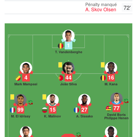
Pénalty manqué
72'
A. Skov Olsen
1
T. Vandenberghe
4
44
16
Mark Mampasi
João Silva
M. Kana
77
99
15
27
David Boris
M. El Idrissy
K. Malinov
A. Sissako
Philippe Henen