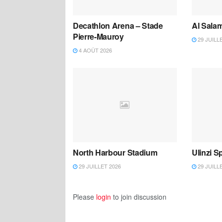
Decathlon Arena – Stade
Al Salam
Pierre-Mauroy
29 JUILL
4 AOÛT 2026
North Harbour Stadium
Ulinzi 
29 JUILLET 2026
29 JUILL
Please
login
to join discussion