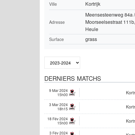
Kortrijk
Ville
Meensesteenweg 84a /
Moorseelsestraat 111b
Adresse
Heule
grass
Surface
DERNIERS MATCHS
9 Mar 2024
Kortr
15h00
3 Mar 2024
Kortr
18h15
18 Fév 2024
Kortr
15h00
3 Fév 2024
Kortr