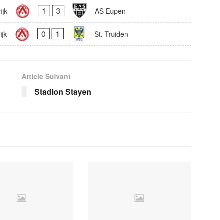
1
3
ijk
AS Eupen
0
1
ijk
St. Truiden
Article Suivant
Stadion Stayen