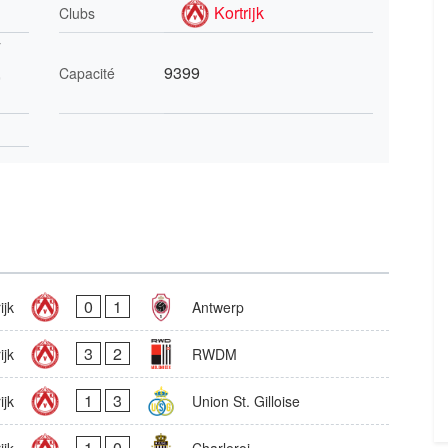
Kortrijk
Clubs
,
9399
Capacité
0
1
ijk
Antwerp
3
2
ijk
RWDM
1
3
ijk
Union St. Gilloise
1
0
ijk
Charleroi