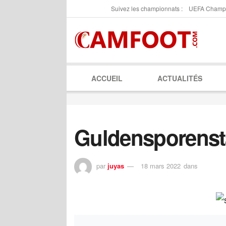
Suivez les championnats :
UEFA Champ
ACCUEIL
ACTUALITÉS
Guldensporenst
par
juyas
18 mars 2022
dans