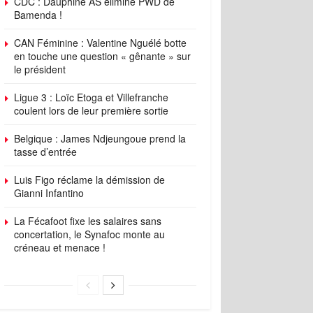
CDC : Dauphine AS élimine PWD de
Bamenda !
CAN Féminine : Valentine Nguélé botte
en touche une question « gênante » sur
le président
Ligue 3 : Loïc Etoga et Villefranche
coulent lors de leur première sortie
Belgique : James Ndjeungoue prend la
tasse d’entrée
Luis Figo réclame la démission de
Gianni Infantino
La Fécafoot fixe les salaires sans
concertation, le Synafoc monte au
créneau et menace !