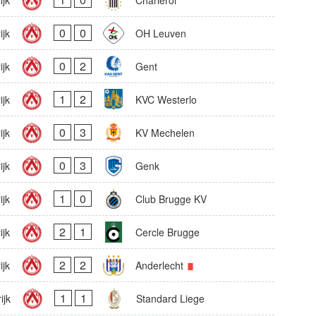
0
0
ijk
OH Leuven
0
2
ijk
Gent
1
2
ijk
KVC Westerlo
0
3
ijk
KV Mechelen
0
3
ijk
Genk
1
0
ijk
Club Brugge KV
2
1
ijk
Cercle Brugge
2
2
ijk
Anderlecht
1
1
ijk
Standard Liege