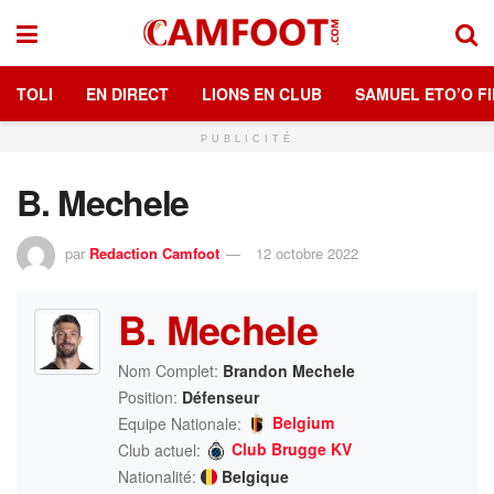
TOLI
EN DIRECT
LIONS EN CLUB
SAMUEL ETO’O FI
PUBLICITÉ
B. Mechele
par
Redaction Camfoot
12 octobre 2022
B. Mechele
Nom Complet:
Brandon Mechele
Position:
Défenseur
Belgium
Equipe Nationale:
Club Brugge KV
Club actuel:
Nationalité:
Belgique