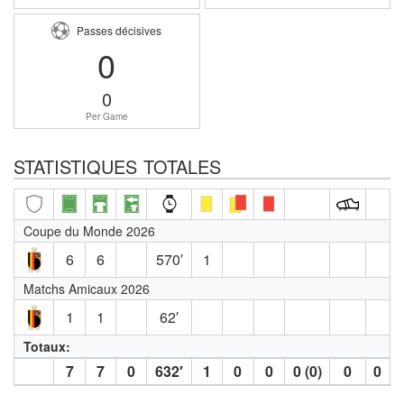
Passes décisives
0
0
Per Game
STATISTIQUES TOTALES
Coupe du Monde 2026
6
6
570′
1
Matchs Amicaux 2026
1
1
62′
Totaux:
7
7
0
632′
1
0
0
0 (0)
0
0