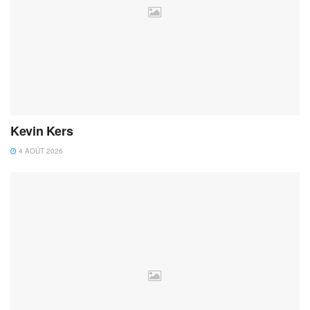
Kevin Kers
4 AOÛT 2026