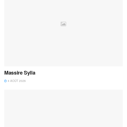
Massire Sylla
4 AOÛT 2026