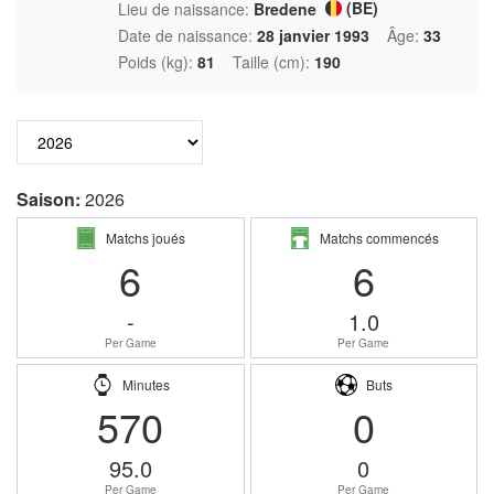
(BE)
Lieu de naissance:
Bredene
Date de naissance:
28 janvier 1993
Âge:
33
Poids (kg):
81
Taille (cm):
190
Saison:
2026
Matchs joués
Matchs commencés
6
6
-
1.0
Per Game
Per Game
Minutes
Buts
570
0
95.0
0
Per Game
Per Game