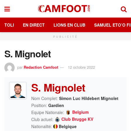
TOLI
EN DIRECT
LIONS EN CLUB
SAMUEL ETO’O FI
PUBLICITÉ
S. Mignolet
par
Redaction Camfoot
12 octobre 2022
S. Mignolet
Nom Complet:
Simon Luc Hildebert Mignolet
Position:
Gardien
Belgium
Equipe Nationale:
Club Brugge KV
Club actuel:
Nationalité:
Belgique