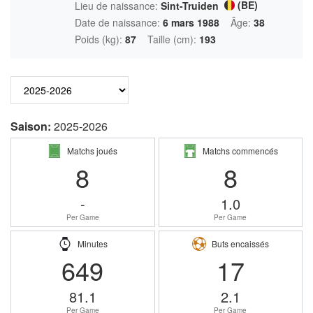
(BE)
Lieu de naissance:
Sint-Truiden
Date de naissance:
6 mars 1988
Âge:
38
Poids (kg):
87
Taille (cm):
193
Saison:
2025-2026
Matchs joués
Matchs commencés
8
8
-
1.0
Per Game
Per Game
Minutes
Buts encaissés
649
17
81.1
2.1
Per Game
Per Game