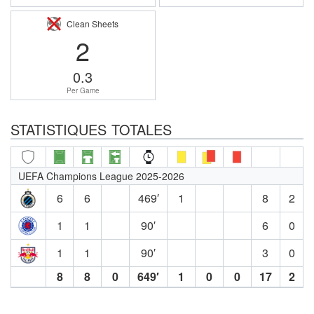
Clean Sheets
2
0.3
Per Game
STATISTIQUES TOTALES
UEFA Champions League 2025-2026
6
6
469′
1
8
2
1
1
90′
6
0
1
1
90′
3
0
8
8
0
649′
1
0
0
17
2