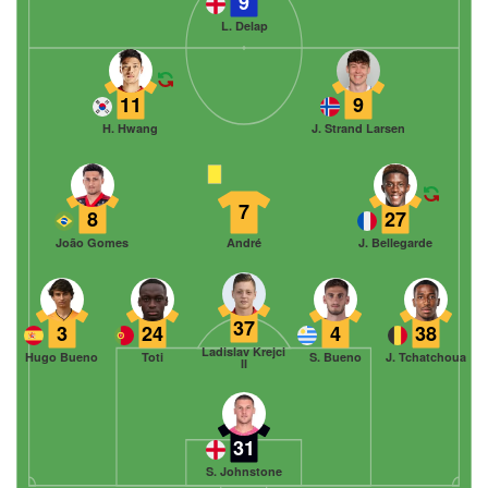
9
L. Delap
11
9
H. Hwang
J. Strand Larsen
7
8
27
João Gomes
André
J. Bellegarde
37
3
24
4
38
Ladislav Krejci
Hugo Bueno
Toti
S. Bueno
J. Tchatchoua
II
31
S. Johnstone