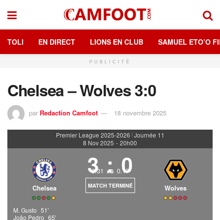
TOLI
EN DIRECT
LIONS EN CLUB
SAMUEL ETO’O FI
PUBLICITÉ
Chelsea – Wolves 3:0
par
Redaction Camfoot
18 novembre 2025
Premier League 2025-2026
Journée 11
|
8 Nov 2025
-
20h00
3
:
0
3.31
0.17
xG
MATCH TERMINÉ
Chelsea
Wolves
M. Gusto
51'
João Pedro
65'