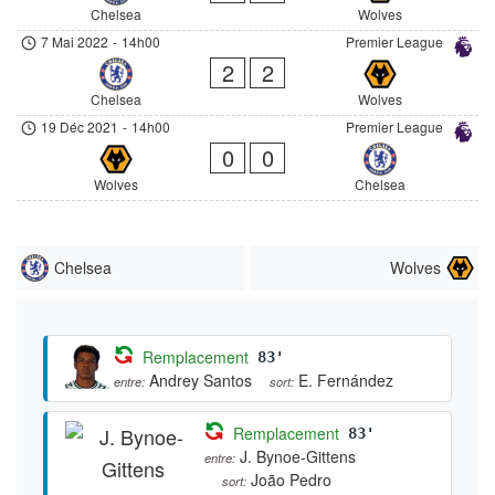
Chelsea
Wolves
7 Mai 2022
-
14h00
Premier League
2
2
Chelsea
Wolves
19 Déc 2021
-
14h00
Premier League
0
0
Wolves
Chelsea
Chelsea
Wolves
Remplacement
83'
Andrey Santos
E. Fernández
entre:
sort:
Remplacement
83'
J. Bynoe-Gittens
entre:
João Pedro
sort: