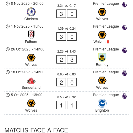
8 Nov 2025
-
20h00
Premier League
3.31
0.17
xG
3
0
Chelsea
Wolves
1 Nov 2025
-
15h00
Premier League
1.39
0.24
xG
3
0
Fulham
Wolves
26 Oct 2025
-
14h00
Premier League
2.28
1.43
xG
2
3
Wolves
Burnley
18 Oct 2025
-
14h00
Premier League
0.65
0.83
xG
2
0
Sunderland
Wolves
5 Oct 2025
-
13h00
Premier League
0.56
0.92
xG
1
1
Wolves
Brighton
MATCHS FACE À FACE