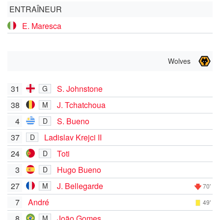
ENTRAÎNEUR
E. Maresca
Wolves
31
S. Johnstone
G
38
J. Tchatchoua
M
4
S. Bueno
D
37
Ladislav Krejci II
D
24
Toti
D
3
Hugo Bueno
D
27
J. Bellegarde
M
70'
7
André
49'
8
João Gomes
M