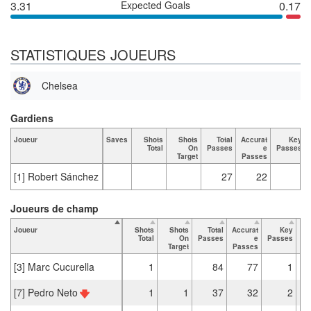
3.31
Expected Goals
0.17
STATISTIQUES JOUEURS
Chelsea
Gardiens
Joueur
Saves
Shots
Shots
Total
Accurat
Key
Total
On
Passes
e
Passes
Target
Passes
[1] Robert Sánchez
27
22
Joueurs de champ
Joueur
Shots
Shots
Total
Accurat
Key
Ta
Total
On
Passes
e
Passes
Target
Passes
[3] Marc Cucurella
1
84
77
1
[7] Pedro Neto
1
1
37
32
2