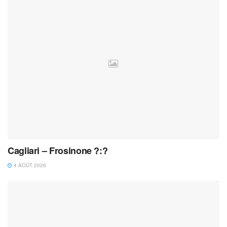
Cagliari – Frosinone ?:?
4 AOÛT 2026