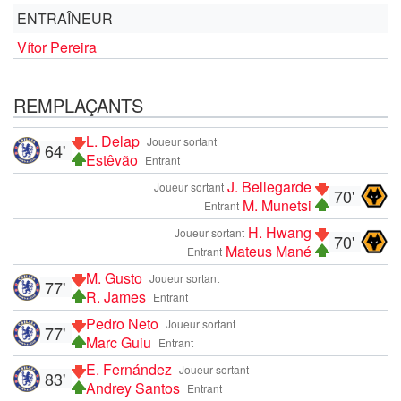
ENTRAÎNEUR
Vítor Pereira
REMPLAÇANTS
L. Delap
Joueur sortant
64'
Estêvão
Entrant
J. Bellegarde
Joueur sortant
70'
M. Munetsi
Entrant
H. Hwang
Joueur sortant
70'
Mateus Mané
Entrant
M. Gusto
Joueur sortant
77'
R. James
Entrant
Pedro Neto
Joueur sortant
77'
Marc Guiu
Entrant
E. Fernández
Joueur sortant
83'
Andrey Santos
Entrant