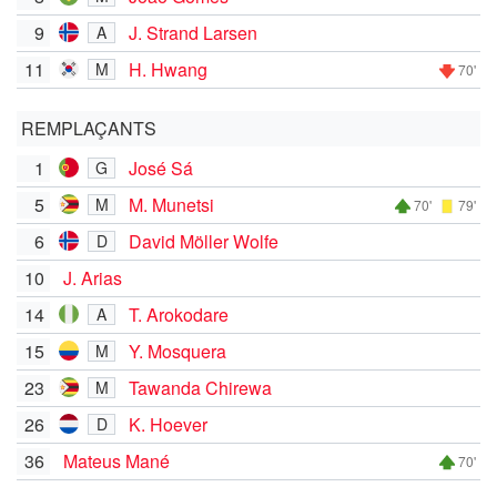
9
J. Strand Larsen
A
11
H. Hwang
M
70'
REMPLAÇANTS
1
José Sá
G
5
M. Munetsi
M
70'
79'
6
David Möller Wolfe
D
10
J. Arias
14
T. Arokodare
A
15
Y. Mosquera
M
23
Tawanda Chirewa
M
26
K. Hoever
D
36
Mateus Mané
70'