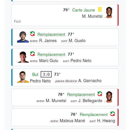
Carte Jaune
79'
M. Munetsi
Foul
Remplacement
77'
R. James
M. Gusto
entre:
sort:
Remplacement
77'
Marc Guiu
Pedro Neto
entre:
sort:
But
3:0
73'
A. Garnacho
Pedro Neto
passe décisive:
Remplacement
70'
M. Munetsi
J. Bellegarde
entre:
sort:
Remplacement
70'
Mateus Mané
H. Hwang
entre:
sort: