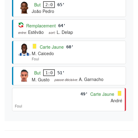
But
2:0
65'
João Pedro
Remplacement
64'
Estêvão
L. Delap
entre:
sort:
Carte Jaune
60'
M. Caicedo
Foul
But
1:0
51'
A. Garnacho
M. Gusto
passe décisive:
Carte Jaune
49'
André
Foul