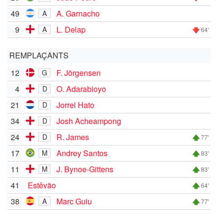
49
A. Garnacho
A
9
L. Delap
A
64'
REMPLAÇANTS
12
F. Jörgensen
G
4
O. Adarabioyo
D
21
Jorrel Hato
D
34
Josh Acheampong
D
24
R. James
D
77'
17
Andrey Santos
M
83'
11
J. Bynoe-Gittens
M
83'
41
Estêvão
64'
38
Marc Guiu
A
77'