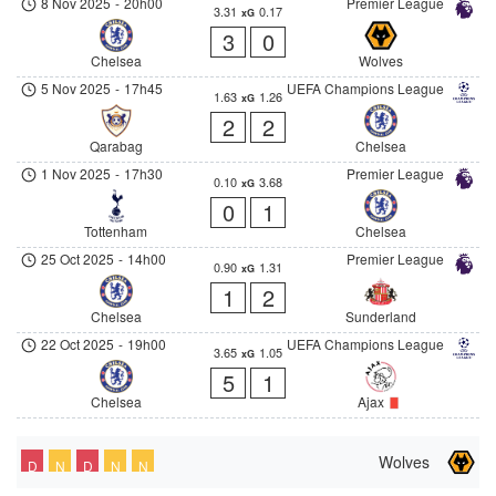
8 Nov 2025
-
20h00
Premier League
3.31
0.17
xG
3
0
Chelsea
Wolves
5 Nov 2025
-
17h45
UEFA Champions League
1.63
1.26
xG
2
2
Qarabag
Chelsea
1 Nov 2025
-
17h30
Premier League
0.10
3.68
xG
0
1
Tottenham
Chelsea
25 Oct 2025
-
14h00
Premier League
0.90
1.31
xG
1
2
Chelsea
Sunderland
22 Oct 2025
-
19h00
UEFA Champions League
3.65
1.05
xG
5
1
Chelsea
Ajax
Wolves
D
N
D
N
N