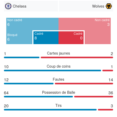
Chelsea
Wolves
Non cadré
Non cadré
6
3
Cadré
Cadré
Bloqué
8
0
6
1
Cartes jaunes
2
10
Coup de coins
1
12
Fautes
14
64
Possession de Balle
36
20
Tirs
3