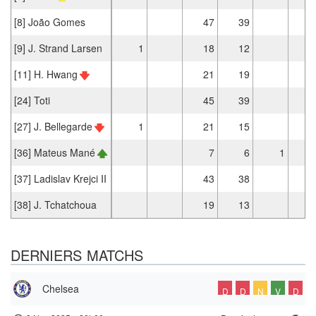
[8] João Gomes
47
39
[9] J. Strand Larsen
1
18
12
[11] H. Hwang
21
19
[24] Toti
45
39
[27] J. Bellegarde
1
21
15
[36] Mateus Mané
7
6
1
[37] Ladislav Krejci II
43
38
[38] J. Tchatchoua
19
13
DERNIERS MATCHS
Chelsea
D
D
N
V
D