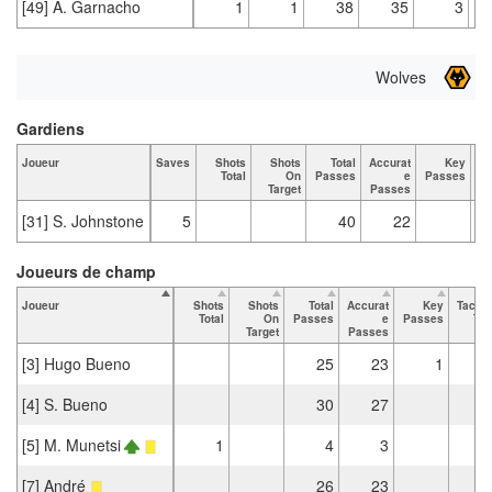
[49] A. Garnacho
1
1
38
35
3
Wolves
Gardiens
Joueur
Saves
Shots
Shots
Total
Accurat
Key
Ta
Total
On
Passes
e
Passes
Target
Passes
[31] S. Johnstone
5
40
22
Joueurs de champ
Joueur
Shots
Shots
Total
Accurat
Key
Tackl
Total
On
Passes
e
Passes
Tot
Target
Passes
[3] Hugo Bueno
25
23
1
[4] S. Bueno
30
27
[5] M. Munetsi
1
4
3
[7] André
26
23