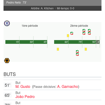
Pedro Neto
73'
Arbitre: A. Kitchen
Mi-temps: 0-0
|
1ère période
2ème période
15'
30'
45'
60'
75'
90'
4'
BUTS
But
51'
M. Gusto
(
:
A. Garnacho
)
Passe décisive
But
65'
João Pedro
But
73'