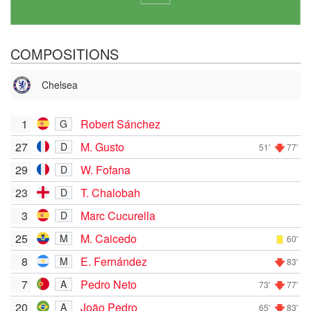
COMPOSITIONS
Chelsea
1
Robert Sánchez
G
27
M. Gusto
D
51'
77'
29
W. Fofana
D
23
T. Chalobah
D
3
Marc Cucurella
D
25
M. Caicedo
M
60'
8
E. Fernández
M
83'
7
Pedro Neto
A
73'
77'
20
João Pedro
A
65'
83'