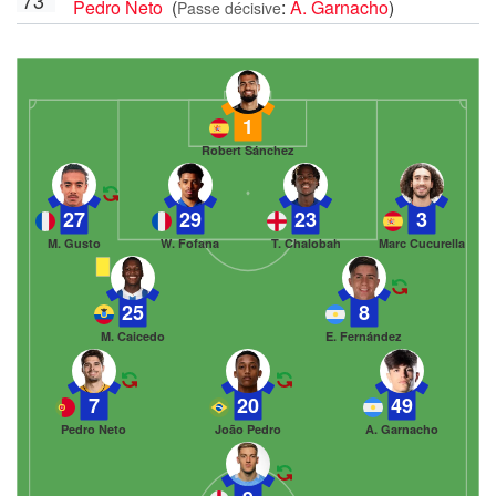
Pedro Neto
(
:
A. Garnacho
)
Passe décisive
1
Robert Sánchez
27
29
23
3
M. Gusto
W. Fofana
T. Chalobah
Marc Cucurella
25
8
M. Caicedo
E. Fernández
7
20
49
Pedro Neto
João Pedro
A. Garnacho