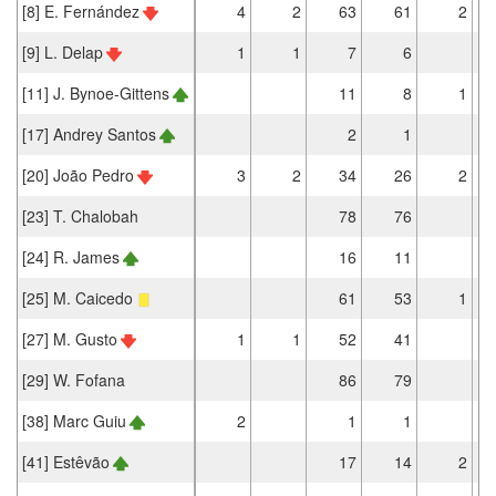
[8] E. Fernández
4
2
63
61
2
[9] L. Delap
1
1
7
6
[11] J. Bynoe-Gittens
11
8
1
[17] Andrey Santos
2
1
[20] João Pedro
3
2
34
26
2
[23] T. Chalobah
78
76
[24] R. James
16
11
[25] M. Caicedo
61
53
1
[27] M. Gusto
1
1
52
41
[29] W. Fofana
86
79
[38] Marc Guiu
2
1
1
[41] Estêvão
17
14
2