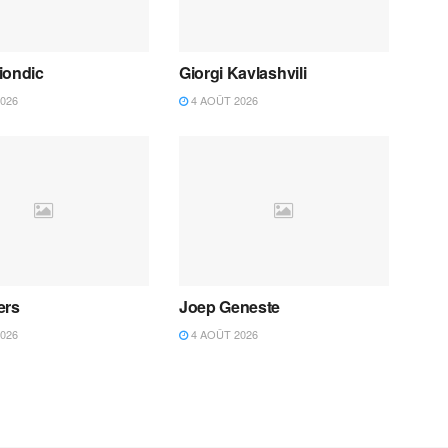
iondic
Giorgi Kavlashvili
026
4 AOÛT 2026
ers
Joep Geneste
026
4 AOÛT 2026