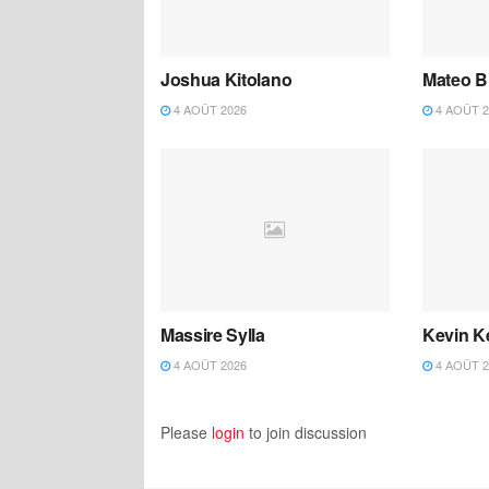
Joshua Kitolano
Mateo B
4 AOÛT 2026
4 AOÛT 2
Massire Sylla
Kevin K
4 AOÛT 2026
4 AOÛT 2
Please
login
to join discussion