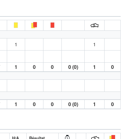
′
1
1
′
1
0
0
0 (0)
1
0
′
1
0
0
0 (0)
1
0
H/A
Résultat