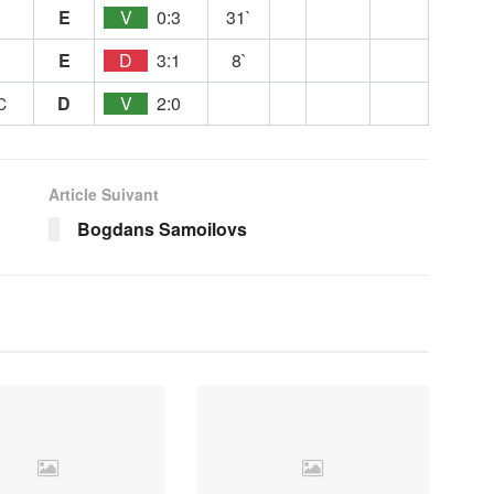
E
V
0:3
31`
E
D
3:1
8`
D
V
2:0
C
Article Suivant
Bogdans Samoilovs