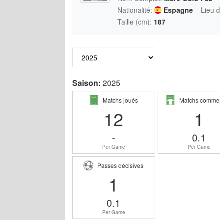
Nationalité:
Espagne
Lieu 
Taille (cm):
187
Saison:
2025
Matchs joués
Matchs comme
12
1
-
0.1
Per Game
Per Game
Passes décisives
1
0.1
Per Game