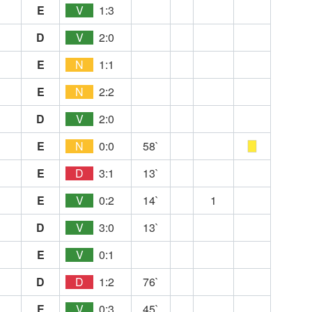
E
V
1:3
D
V
2:0
E
N
1:1
E
N
2:2
D
V
2:0
E
N
0:0
58`
E
D
3:1
13`
E
V
0:2
14`
1
D
V
3:0
13`
E
V
0:1
D
D
1:2
76`
E
V
0:3
45`