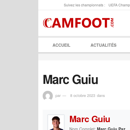
Suivez les championnats :
UEFA Champ
ACCUEIL
ACTUALITÉS
Marc Guiu
par
8 octobre 2023
dans
Marc Guiu
Nom Complet:
Marc Guiu Paz