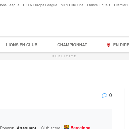
ions League
UEFA Europa League
MTN Elite One
France Ligue 1
Premier 
LIONS EN CLUB
CHAMPIONNAT
EN DIR
PUBLICITÉ
0
Barcelona
Position:
Attaquant
Club actuel: