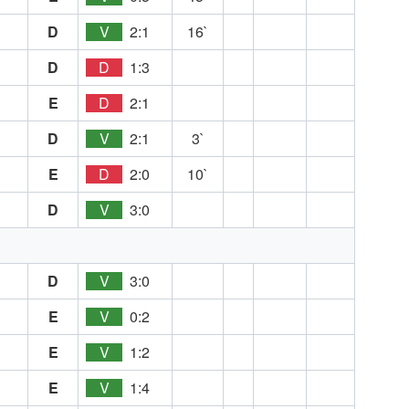
D
V
2:1
16`
D
D
1:3
E
D
2:1
D
V
2:1
3`
E
D
2:0
10`
D
V
3:0
D
V
3:0
E
V
0:2
E
V
1:2
E
V
1:4