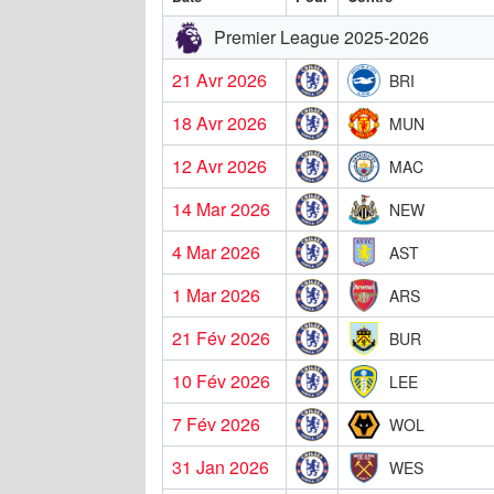
Premier League 2025-2026
21 Avr 2026
BRI
18 Avr 2026
MUN
12 Avr 2026
MAC
14 Mar 2026
NEW
4 Mar 2026
AST
1 Mar 2026
ARS
21 Fév 2026
BUR
10 Fév 2026
LEE
7 Fév 2026
WOL
31 Jan 2026
WES