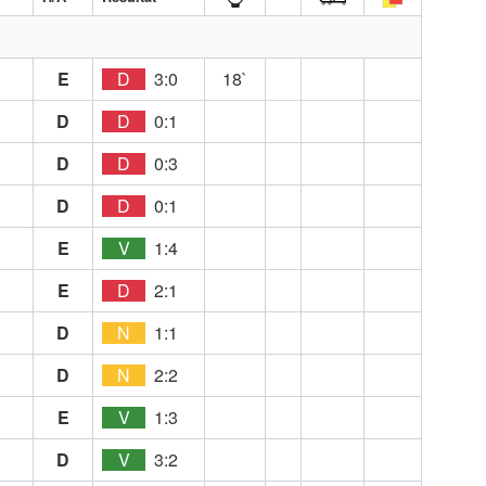
E
D
3:0
18`
D
D
0:1
D
D
0:3
D
D
0:1
E
V
1:4
E
D
2:1
D
N
1:1
D
N
2:2
E
V
1:3
D
V
3:2