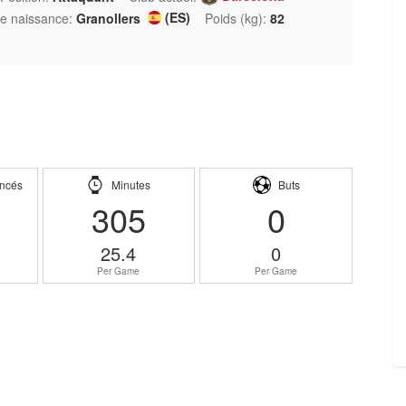
(ES)
de naissance:
Granollers
Poids (kg):
82
ncés
Minutes
Buts
305
0
25.4
0
Per Game
Per Game