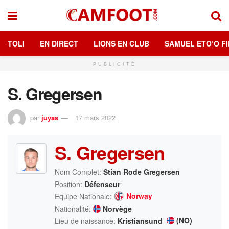
TOLI
EN DIRECT
LIONS EN CLUB
SAMUEL ETO’O FI
PUBLICITÉ
S. Gregersen
par
juyas
17 mars 2022
S. Gregersen
Nom Complet:
Stian Rode Gregersen
Position:
Défenseur
Norway
Equipe Nationale:
Nationalité:
Norvège
(NO)
Lieu de naissance:
Kristiansund