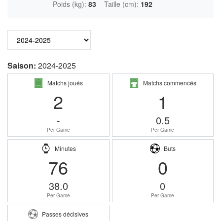
Poids (kg):
83
Taille (cm):
192
Saison:
2024-2025
Matchs joués
Matchs commencés
2
1
-
0.5
Per Game
Per Game
Minutes
Buts
76
0
38.0
0
Per Game
Per Game
Passes décisives