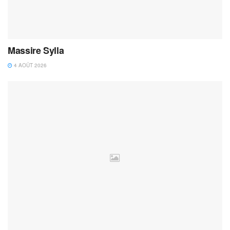
Massire Sylla
4 AOÛT 2026