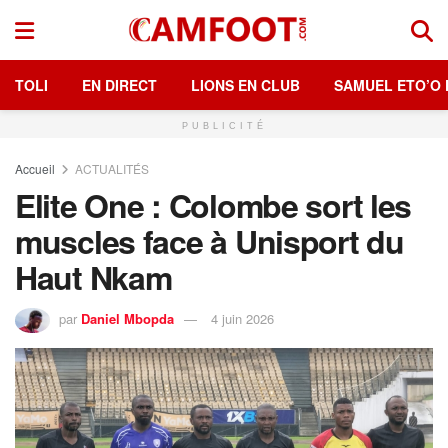
TOLI
EN DIRECT
LIONS EN CLUB
SAMUEL ETO’O 
PUBLICITÉ
Accueil
ACTUALITÉS
Elite One : Colombe sort les
muscles face à Unisport du
Haut Nkam
par
Daniel Mbopda
4 juin 2026