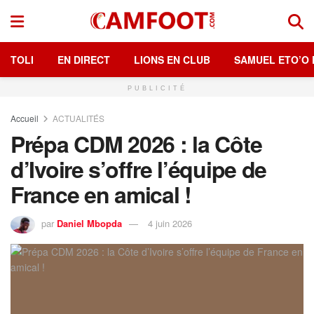
TOLI
EN DIRECT
LIONS EN CLUB
SAMUEL ETO’O 
PUBLICITÉ
Accueil
ACTUALITÉS
Prépa CDM 2026 : la Côte
d’Ivoire s’offre l’équipe de
France en amical !
par
Daniel Mbopda
4 juin 2026