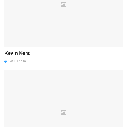
Kevin Kers
4 AOÛT 2026