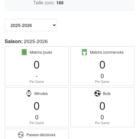
Taille (cm):
185
Saison:
2025-2026
Matchs joués
Matchs commencés
0
0
-
0
Per Game
Per Game
Minutes
Buts
0
0
0
0
Per Game
Per Game
Passes décisives