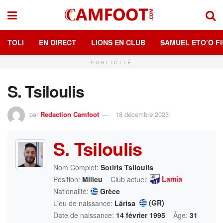
TOLI
EN DIRECT
LIONS EN CLUB
SAMUEL ETO’O FI
PUBLICITÉ
S. Tsiloulis
par
Redaction Camfoot
18 décembre 2023
S. Tsiloulis
Nom Complet:
Sotiris Tsiloulis
Lamia
Position:
Milieu
Club actuel:
Nationalité:
Grèce
(GR)
Lieu de naissance:
Lárisa
Date de naissance:
14 février 1995
Âge:
31