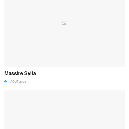
Massire Sylla
4 AOÛT 2026