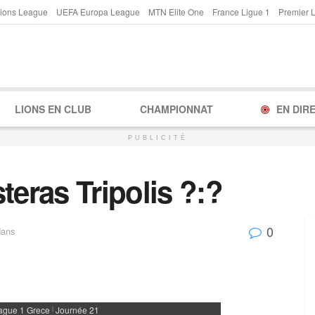
ions League
UEFA Europa League
MTN Elite One
France Ligue 1
Premier 
LIONS EN CLUB
CHAMPIONNAT
EN DIR
PUBLICITÉ
teras Tripolis ?:?
0
dans
ague 1 Grece
Journée 21
|