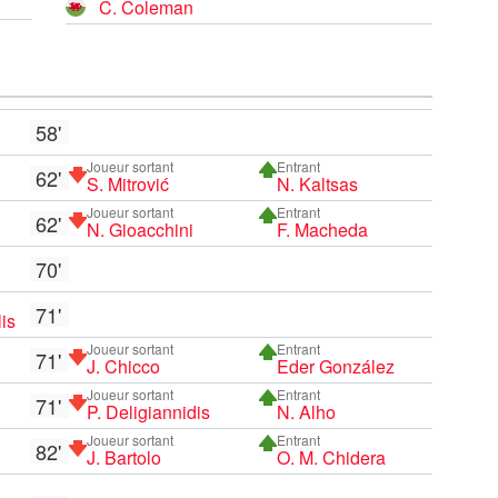
C. Coleman
58'
Joueur sortant
Entrant
62'
S. Mitrović
N. Kaltsas
Joueur sortant
Entrant
62'
N. Gioacchini
F. Macheda
70'
71'
is
Joueur sortant
Entrant
71'
J. Chicco
Eder González
Joueur sortant
Entrant
71'
P. Deligiannidis
N. Alho
Joueur sortant
Entrant
82'
J. Bartolo
O. M. Chidera