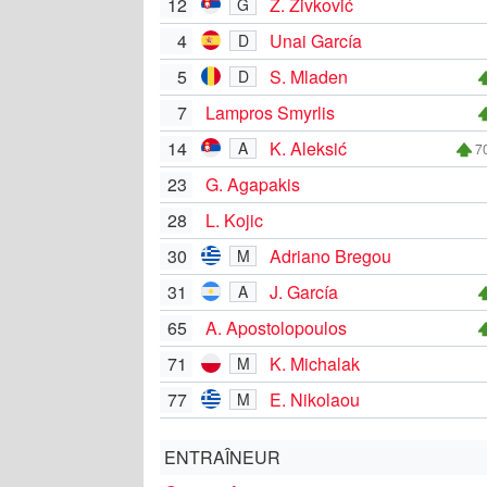
12
Ž. Živković
G
4
Unai García
D
5
S. Mladen
D
7
Lampros Smyrlis
14
K. Aleksić
A
70
23
G. Agapakis
28
L. Kojic
30
Adriano Bregou
M
31
J. García
A
65
A. Apostolopoulos
71
K. Michalak
M
77
E. Nikolaou
M
ENTRAÎNEUR