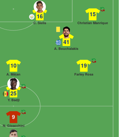
15
16
C. Sielis
Christian Manrique
41
A. Bouchalakis
10
19
A. Mățan
Farley Rosa
25
Y. Badji
9
N. Gioacchini