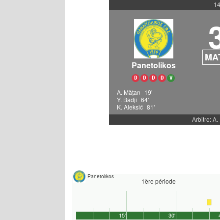
14
MA
Panetolikos
D
D
D
D
V
A. Mățan
19'
Y. Badji
64'
K. Aleksić
81'
Arbitre: A
Panetolikos
1ère période
15'
30'