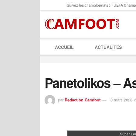
Suivez les championnats :
UEFA Champ
ACCUEIL
ACTUALITÉS
Panetolikos – As
par
Redaction Camfoot
8 mars 2026
Super Le