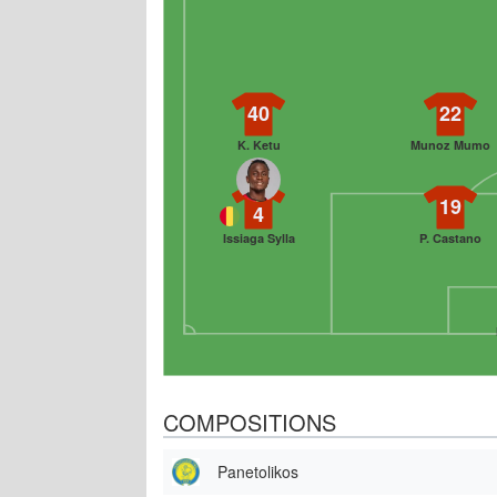
40
22
K. Ketu
Munoz Mumo
19
4
Issiaga Sylla
P. Castano
COMPOSITIONS
Panetolikos