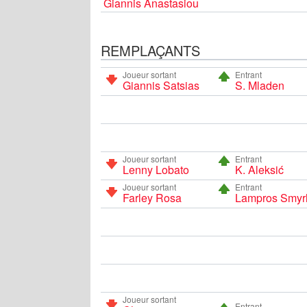
Giannis Anastasiou
REMPLAÇANTS
Joueur sortant
Entrant
Giannis Satsias
S. Mladen
Joueur sortant
Entrant
Lenny Lobato
K. Aleksić
Joueur sortant
Entrant
Farley Rosa
Lampros Smyrl
Joueur sortant
Entrant