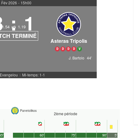
 Fév 2026
-
15h00
3
:
1
1.54
1.19
xG
TCH TERMINÉ
Asteras Tripolis
D
D
D
D
V
J. Bartolo
44'
. Evangelou
Mi-temps: 1-1
|
Panetolikos
2ème période
45'
60'
75'
90'
5'