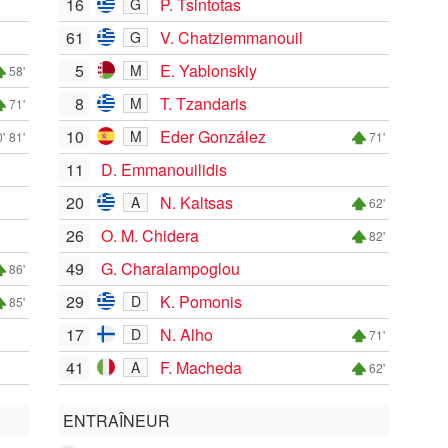
16
P. Tsintotas
G
61
V. Chatziemmanouil
G
5
E. Yablonskiy
M
58'
8
T. Tzandaris
M
71'
10
Eder González
M
'
81'
71'
11
D. Emmanouilidis
20
N. Kaltsas
A
62'
26
O. M. Chidera
82'
49
G. Charalampoglou
86'
29
K. Pomonis
D
85'
17
N. Alho
D
71'
41
F. Macheda
A
62'
ENTRAÎNEUR