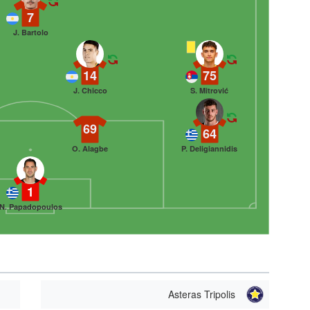
7
J. Bartolo
14
75
J. Chicco
S. Mitrović
69
64
O. Alagbe
P. Deligiannidis
1
N. Papadopoulos
Asteras Tripolis