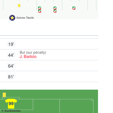
Asteras Tripolis
19'
But (sur pénalty)
44'
J. Bartolo
64'
81'
99
Y. Kucherenko