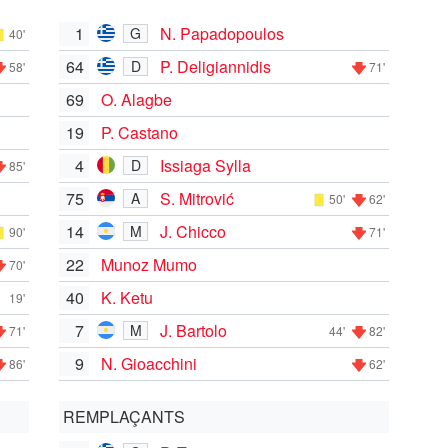
1
N. Papadopoulos
G
40'
64
P. Deligiannidis
D
58'
71'
69
O. Alagbe
19
P. Castano
4
Issiaga Sylla
D
85'
75
S. Mitrović
A
50'
62'
14
J. Chicco
M
90'
71'
22
Munoz Mumo
70'
40
K. Ketu
19'
7
J. Bartolo
M
71'
44'
82'
9
N. Gioacchini
86'
62'
REMPLAÇANTS