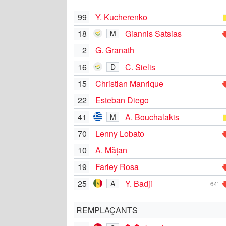
99
Y. Kucherenko
18
Giannis Satsias
M
2
G. Granath
16
C. Sielis
D
15
Christian Manrique
22
Esteban Diego
41
A. Bouchalakis
M
70
Lenny Lobato
10
A. Mățan
19
Farley Rosa
25
Y. Badji
A
64'
REMPLAÇANTS