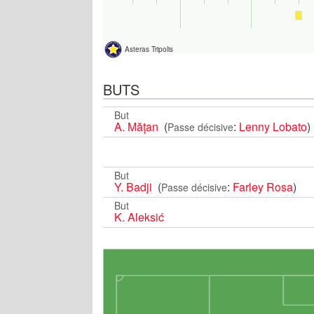
Asteras Tripolis
BUTS
But
A. Mățan
(
:
Lenny Lobato
)
Passe décisive
But
Y. Badji
(
:
Farley Rosa
)
Passe décisive
But
K. Aleksić