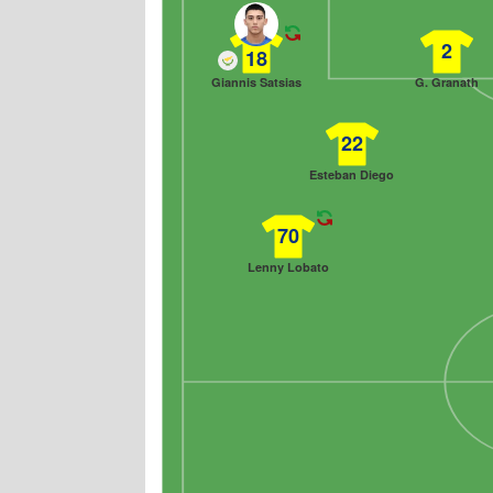
2
18
Giannis Satsias
G. Granath
22
Esteban Diego
70
Lenny Lobato