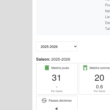
Pos
Nat
Lie
Da
Tai
Saison:
2025-2026
Matchs joués
Matchs comme
31
20
-
0.6
Per Game
Per Game
Passes décisives
1