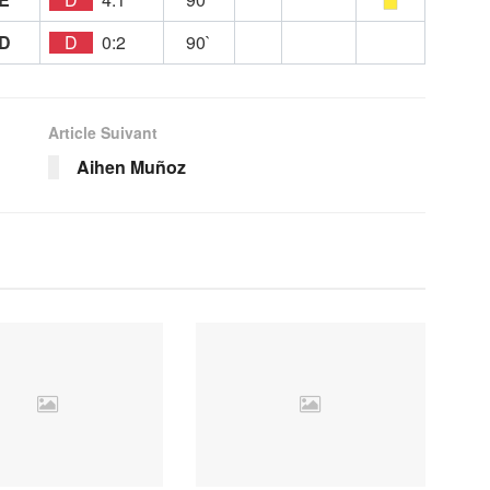
D
D
0:2
90`
Article Suivant
Aihen Muñoz