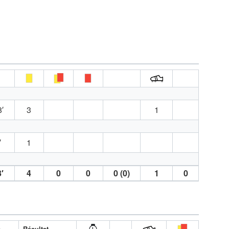
′
3
1
′
1
′
4
0
0
0 (0)
1
0
A
Résultat