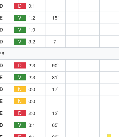
D
D
0:1
E
V
1:2
15`
D
V
1:0
D
V
3:2
7`
26
D
D
2:3
90`
E
V
2:3
81`
D
N
0:0
17`
E
N
0:0
E
D
2:0
12`
D
V
3:1
65`
E
D
4:1
90`