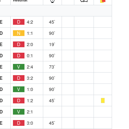
E
D
4:2
45`
D
N
1:1
90`
E
D
2:0
19`
D
D
0:1
90`
E
V
2:4
73`
E
D
3:2
90`
D
V
1:0
90`
D
D
1:2
45`
D
V
2:1
E
D
3:0
45`