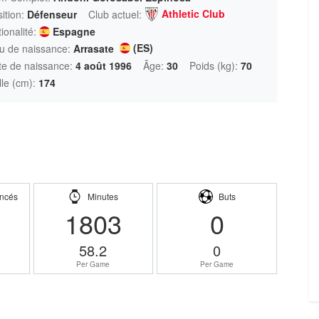
Athletic Club
ition:
Défenseur
Club actuel:
ionalité:
Espagne
(ES)
u de naissance:
Arrasate
te de naissance:
4 août 1996
Âge:
30
Poids (kg):
70
lle (cm):
174
ncés
Minutes
Buts
1803
0
58.2
0
Per Game
Per Game