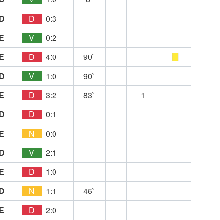
D
D
0:3
E
V
0:2
E
D
4:0
90`
D
V
1:0
90`
E
D
3:2
83`
1
D
D
0:1
E
N
0:0
D
V
2:1
E
D
1:0
D
N
1:1
45`
E
D
2:0