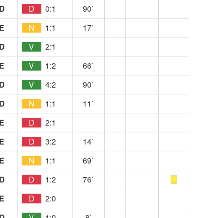
D
D
0:1
90`
E
N
1:1
17`
D
V
2:1
E
V
1:2
66`
D
V
4:2
90`
D
N
1:1
11`
E
D
2:1
E
D
3:2
14`
E
N
1:1
69`
D
D
1:2
76`
E
D
2:0
D
V
1:0
8`