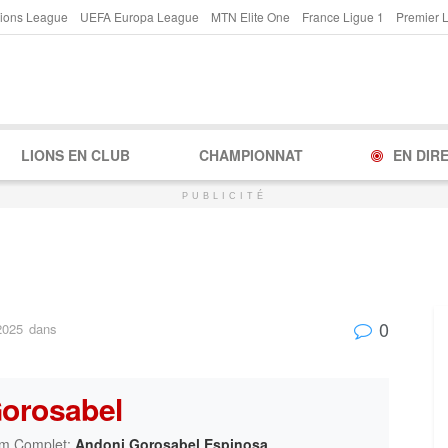
ions League
UEFA Europa League
MTN Elite One
France Ligue 1
Premier 
LIONS EN CLUB
CHAMPIONNAT
EN DIR
PUBLICITÉ
0
2025
dans
orosabel
m Complet:
Andoni Gorosabel Espinosa