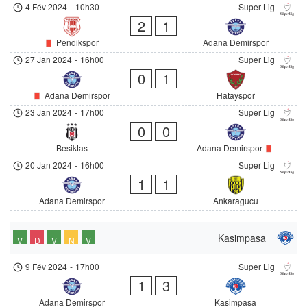
4 Fév 2024
-
10h30
Super Lig
2
1
Pendikspor
Adana Demirspor
27 Jan 2024
-
16h00
Super Lig
0
1
Adana Demirspor
Hatayspor
23 Jan 2024
-
17h00
Super Lig
0
0
Besiktas
Adana Demirspor
20 Jan 2024
-
16h00
Super Lig
1
1
Adana Demirspor
Ankaragucu
Kasimpasa
V
D
V
N
V
9 Fév 2024
-
17h00
Super Lig
1
3
Adana Demirspor
Kasimpasa