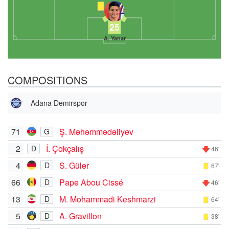
25
A. Yanar
COMPOSITIONS
Adana Demirspor
71
Ş. Məhəmmədəliyev
G
2
İ. Çokçalış
D
46'
4
S. Güler
D
67'
66
Pape Abou Cissé
D
46'
13
M. Mohammadi Keshmarzi
D
64'
5
A. Gravillon
D
38'