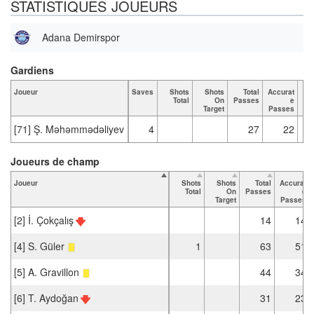
STATISTIQUES JOUEURS
Adana Demirspor
Gardiens
Joueur
Saves
Shots
Shots
Total
Accurat
Total
On
Passes
e
Pa
Target
Passes
[71] Ş. Məhəmmədəliyev
4
27
22
Joueurs de champ
Joueur
Shots
Shots
Total
Accurat
Total
On
Passes
e
Target
Passes
[2] İ. Çokçalış
14
14
[4] S. Güler
1
63
51
[5] A. Gravillon
44
34
[6] T. Aydoğan
31
23