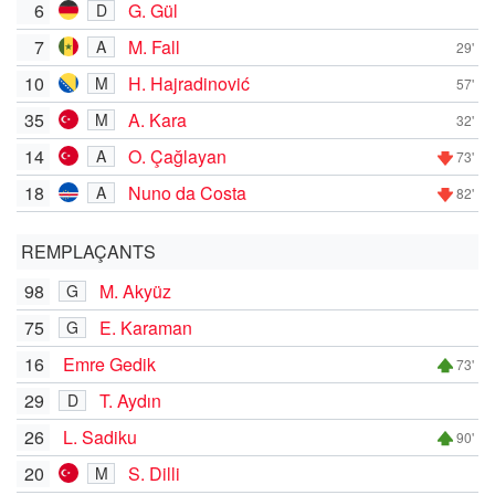
6
G. Gül
D
7
M. Fall
A
29'
10
H. Hajradinović
M
57'
35
A. Kara
M
32'
14
O. Çağlayan
A
73'
18
Nuno da Costa
A
82'
REMPLAÇANTS
98
M. Akyüz
G
75
E. Karaman
G
16
Emre Gedik
73'
29
T. Aydın
D
26
L. Sadiku
90'
20
S. Dilli
M