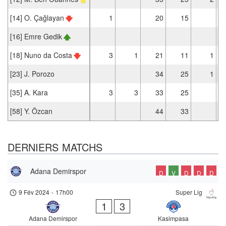
[14] O. Çağlayan
1
20
15
[16] Emre Gedik
[18] Nuno da Costa
3
1
21
11
1
[23] J. Porozo
34
25
1
[35] A. Kara
3
3
33
25
[58] Y. Özcan
44
33
DERNIERS MATCHS
Adana Demirspor
D
V
D
D
D
9 Fév 2024
-
17h00
Super Lig
1
3
Adana Demirspor
Kasimpasa