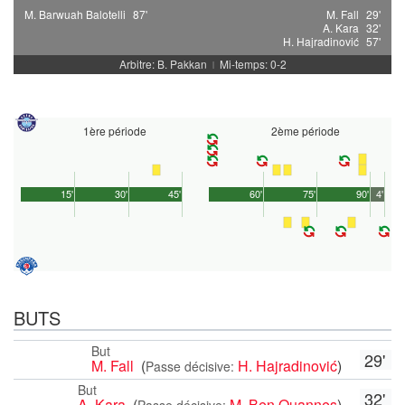
M. Barwuah Balotelli
87'
M. Fall
29'
A. Kara
32'
H. Hajradinović
57'
Arbitre: B. Pakkan
Mi-temps: 0-2
|
1ère période
2ème période
15'
30'
45'
60'
75'
90'
4'
BUTS
But
29'
M. Fall
(
H. Hajradinović
)
Passe décisive:
But
32'
A. Kara
(
M. Ben Ouannes
)
Passe décisive: