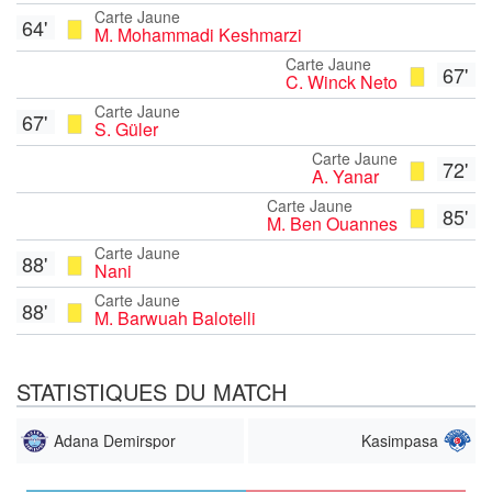
Carte Jaune
64'
M. Mohammadi Keshmarzi
Carte Jaune
67'
C. Winck Neto
Carte Jaune
67'
S. Güler
Carte Jaune
72'
A. Yanar
Carte Jaune
85'
M. Ben Ouannes
Carte Jaune
88'
Nani
Carte Jaune
88'
M. Barwuah Balotelli
STATISTIQUES DU MATCH
Adana Demirspor
Kasimpasa