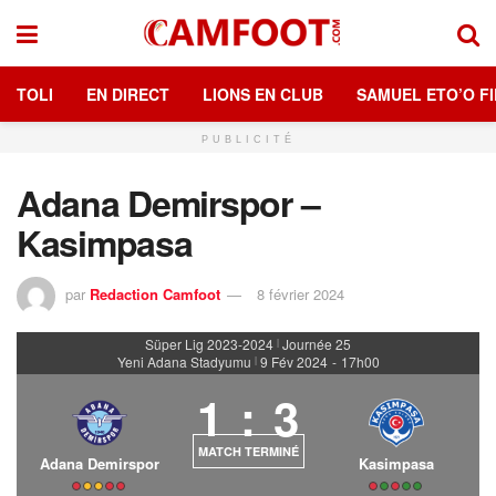
TOLI
EN DIRECT
LIONS EN CLUB
SAMUEL ETO’O FI
PUBLICITÉ
Adana Demirspor –
Kasimpasa
par
Redaction Camfoot
8 février 2024
Süper Lig 2023-2024
Journée 25
|
Yeni Adana Stadyumu
9 Fév 2024
-
17h00
|
1
:
3
MATCH TERMINÉ
Adana Demirspor
Kasimpasa