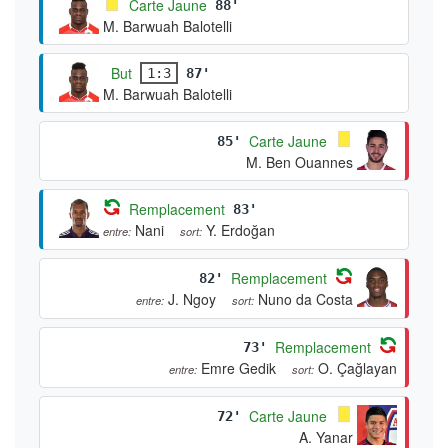
Carte Jaune
88'
M. Barwuah Balotelli
But
1:3
87'
M. Barwuah Balotelli
Carte Jaune
85'
M. Ben Ouannes
Remplacement
83'
Nani
Y. Erdoğan
entre:
sort:
Remplacement
82'
J. Ngoy
Nuno da Costa
entre:
sort:
Remplacement
73'
Emre Gedik
O. Çağlayan
entre:
sort:
Carte Jaune
72'
A. Yanar