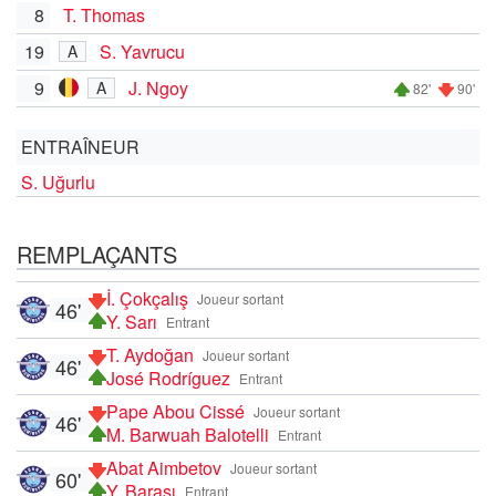
8
T. Thomas
19
S. Yavrucu
A
9
J. Ngoy
A
82'
90'
ENTRAÎNEUR
S. Uğurlu
REMPLAÇANTS
İ. Çokçalış
Joueur sortant
46'
Y. Sarı
Entrant
T. Aydoğan
Joueur sortant
46'
José Rodríguez
Entrant
Pape Abou Cissé
Joueur sortant
46'
M. Barwuah Balotelli
Entrant
Abat Aimbetov
Joueur sortant
60'
Y. Barası
Entrant