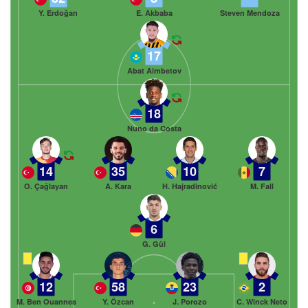
Y. Erdoğan
E. Akbaba
Steven Mendoza
17
Abat Aimbetov
18
Nuno da Costa
14
35
10
7
O. Çağlayan
A. Kara
H. Hajradinović
M. Fall
6
G. Gül
12
58
23
2
M. Ben Ouannes
Y. Özcan
J. Porozo
C. Winck Neto