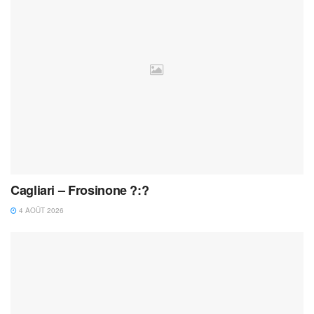
Cagliari – Frosinone ?:?
4 AOÛT 2026