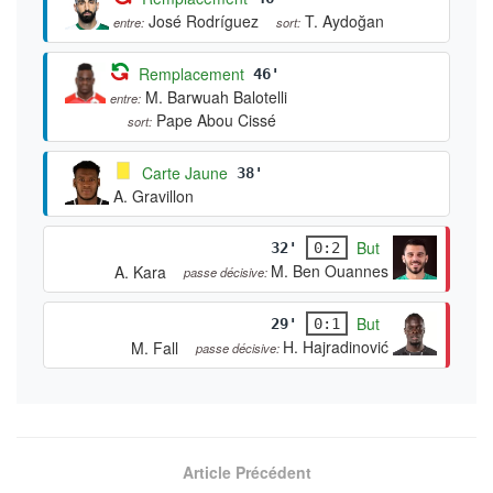
José Rodríguez
T. Aydoğan
entre:
sort:
Remplacement
46'
M. Barwuah Balotelli
entre:
Pape Abou Cissé
sort:
Carte Jaune
38'
A. Gravillon
But
32'
0:2
M. Ben Ouannes
A. Kara
passe décisive:
But
29'
0:1
H. Hajradinović
M. Fall
passe décisive:
Article Précédent