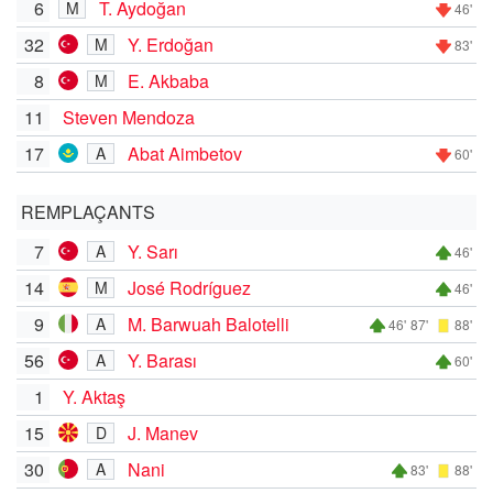
6
T. Aydoğan
M
46'
32
Y. Erdoğan
M
83'
8
E. Akbaba
M
11
Steven Mendoza
17
Abat Aimbetov
A
60'
REMPLAÇANTS
7
Y. Sarı
A
46'
14
José Rodríguez
M
46'
9
M. Barwuah Balotelli
A
46'
87'
88'
56
Y. Barası
A
60'
1
Y. Aktaş
15
J. Manev
D
30
Nani
A
83'
88'