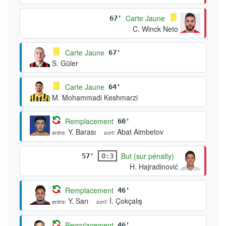
Carte Jaune
67'
C. Winck Neto
Carte Jaune
67'
S. Güler
Carte Jaune
64'
M. Mohammadi Keshmarzi
Remplacement
60'
Y. Barası
Abat Aimbetov
entre:
sort:
But (sur pénalty)
57'
0:3
H. Hajradinović
Remplacement
46'
Y. Sarı
İ. Çokçalış
entre:
sort:
Remplacement
46'