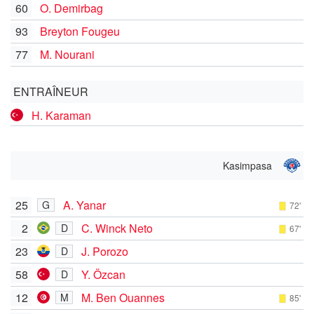
60
O. Demirbag
93
Breyton Fougeu
77
M. Nourani
ENTRAÎNEUR
H. Karaman
Kasimpasa
25
A. Yanar
G
72'
2
C. Winck Neto
D
67'
23
J. Porozo
D
58
Y. Özcan
D
12
M. Ben Ouannes
M
85'