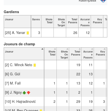
Gardiens
Joueur
Saves
Shots
Shots
Total
Accurat
Key
Tack
Total
On
Passes
e
Passes
T
Target
Passes
[25] A. Yanar
3
26
12
Joueurs de champ
Joueur
Shots
Shots
Total
Accurat
Key
Ta
Total
On
Passes
e
Passes
Target
Passes
[2] C. Winck Neto
19
11
[6] G. Gül
22
13
[7] M. Fall
1
1
13
12
1
[9] J. Ngoy
1
1
2
1
[10] H. Hajradinović
2
1
29
19
3
[12] M. Ben Ouannes
33
25
2