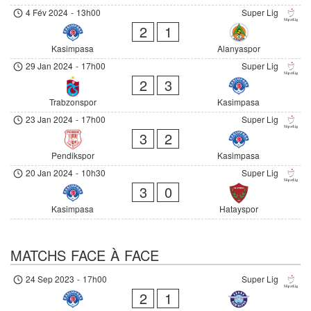
4 Fév 2024
-
13h00
Super Lig
2
1
Kasimpasa
Alanyaspor
29 Jan 2024
-
17h00
Super Lig
2
3
Trabzonspor
Kasimpasa
23 Jan 2024
-
17h00
Super Lig
3
2
Pendikspor
Kasimpasa
20 Jan 2024
-
10h30
Super Lig
3
0
Kasimpasa
Hatayspor
MATCHS FACE À FACE
24 Sep 2023
-
17h00
Super Lig
2
1