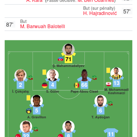
But (sur pénalty)
57'
H. Hajradinović
But
87'
M. Barwuah Balotelli
71
Ş. Məhəmmədəliyev
13
2
4
66
M. Mohammadi
İ. Çokçalış
S. Güler
Pape Abou Cissé
Keshmarzi
5
6
A. Gravillon
T. Aydoğan
11
32
8