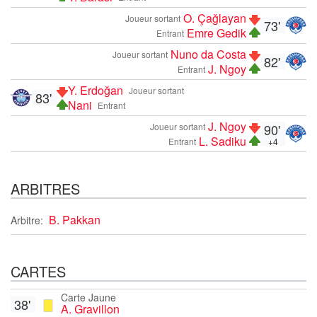
O. Çağlayan
Joueur sortant
73'
Emre Gedik
Entrant
Nuno da Costa
Joueur sortant
82'
J. Ngoy
Entrant
Y. Erdoğan
Joueur sortant
83'
Nani
Entrant
J. Ngoy
Joueur sortant
90'
L. Sadiku
Entrant
+4
ARBITRES
B. Pakkan
Arbitre:
CARTES
Carte Jaune
38'
A. Gravillon