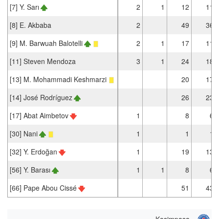
[7] Y. Sarı
2
1
12
11
[8] E. Akbaba
2
49
36
[9] M. Barwuah Balotelli
2
1
17
11
[11] Steven Mendoza
3
1
24
18
[13] M. Mohammadi Keshmarzi
20
17
[14] José Rodríguez
26
23
[17] Abat Aimbetov
1
8
6
[30] Nani
1
1
1
[32] Y. Erdoğan
1
19
13
[56] Y. Barası
1
1
8
6
[66] Pape Abou Cissé
51
43
Kasimpasa