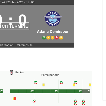
Park
23 Jan 2024
-
17h00
|
0
:
0
TCH TERMINÉ
Adana Demirspor
V
N
N
D
N
. Karaoğlan
Mi-temps: 0-0
|
Besiktas
2ème période
45'
60'
75'
90'
5'