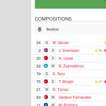
COMPOSITIONS
Besiktas
34
M. Günok
G
2
J. Svensson
D
66'
20
N. Uysal
D
22
B. Zaynutdinov
M
79
S. Terzi
D
75
T. Bingöl
D
37'
21
D. Tıknaz
M
83
Gedson Fernandes
M
11
M. Rashica
M