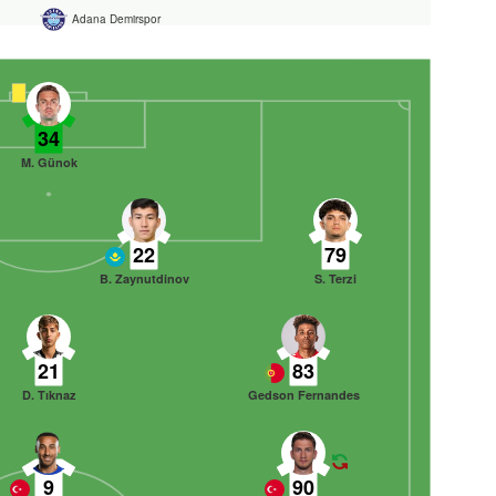
Adana Demirspor
34
M. Günok
22
79
B. Zaynutdinov
S. Terzi
21
83
D. Tıknaz
Gedson Fernandes
9
90