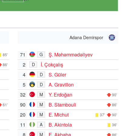
Adana Demirspor
71
Ş. Məhəmmədəliyev
G
85'
2
İ. Çokçalış
D
86'
4
S. Güler
D
5
A. Gravillon
D
32
Y. Erdoğan
M
90'
90
B. Stambouli
M
61'
86'
20
E. Michut
M
37'
90'
11
B. Akintola
A
36'
8
E. Akbaba
M
86'