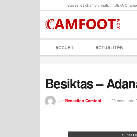
Suivez les championnats :
UEFA Champ
ACCUEIL
ACTUALITÉS
Besiktas – Ada
par
Redaction Camfoot
28 novembre 
Süper Li