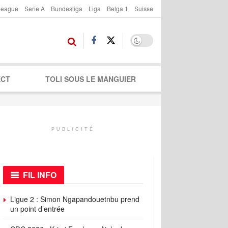
League
Serie A
Bundesliga
Liga
Belga 1
Suisse
ECT
TOLI SOUS LE MANGUIER
PUBLICITÉ
FIL INFO
Ligue 2 : Simon Ngapandouetnbu prend
un point d’entrée