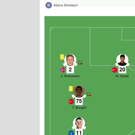
Adana Demirspor
2
20
J. Svensson
N. Uysal
75
T. Bingöl
11