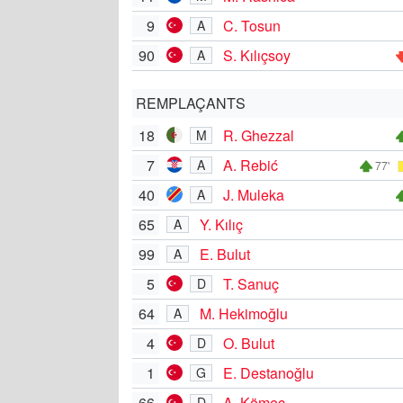
9
C. Tosun
A
90
S. Kılıçsoy
A
REMPLAÇANTS
18
R. Ghezzal
M
7
A. Rebić
A
77'
40
J. Muleka
A
65
Y. Kılıç
A
99
E. Bulut
A
5
T. Sanuç
D
64
M. Hekimoğlu
A
4
O. Bulut
D
1
E. Destanoğlu
G
66
A. Kömeç
D