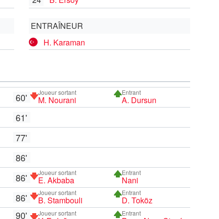
ENTRAÎNEUR
H. Karaman
Joueur sortant
Entrant
60'
M. Nourani
A. Dursun
61'
77'
86'
Joueur sortant
Entrant
86'
E. Akbaba
Nani
Joueur sortant
Entrant
86'
B. Stambouli
D. Toköz
90'
Joueur sortant
Entrant