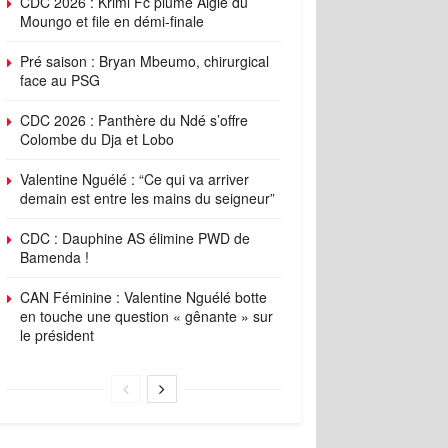
CDC 2026 : Krimi Fc plume Aigle du
Moungo et file en démi-finale
Pré saison : Bryan Mbeumo, chirurgical
face au PSG
CDC 2026 : Panthère du Ndé s’offre
Colombe du Dja et Lobo
Valentine Nguélé : “Ce qui va arriver
demain est entre les mains du seigneur”
CDC : Dauphine AS élimine PWD de
Bamenda !
CAN Féminine : Valentine Nguélé botte
en touche une question « gênante » sur
le président