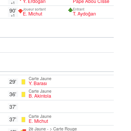
Y. Erdoğan
Pape Abou Cissé
+1
90'
Joueur sortant
Entrant
E. Michut
T. Aydoğan
+1
Carte Jaune
29'
Y. Barası
Carte Jaune
36'
B. Akintola
37'
Carte Jaune
37'
E. Michut
2è Jaune - > Carte Rouge