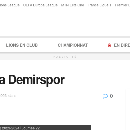
ions League
UEFA Europa League
MTN Elite One
France Ligue 1
Premier 
LIONS EN CLUB
CHAMPIONNAT
EN DIR
PUBLICITÉ
na Demirspor
0
2023
dans
g 2023-2024
Journée 22
|