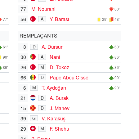
77
M. Nourani
60'
56
Y. Barası
A
77'
29'
48'
REMPLAÇANTS
3
A. Dursun
D
61'
60'
30
Nani
A
90'
86'
26
D. Toköz
M
86'
86'
66
Pape Abou Cissé
D
90'
6
T. Aydoğan
M
90'
21
A. Burak
D
15
J. Manev
D
39
V. Karakuş
G
29
F. Shehu
M
24
B. Ersoy