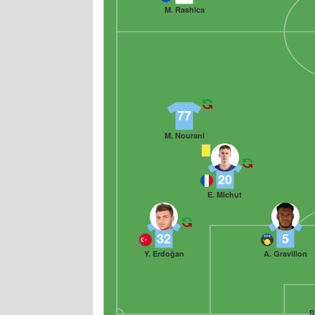
M. Rashica
77
M. Nourani
20
E. Michut
32
5
Y. Erdoğan
A. Gravillon
Ş