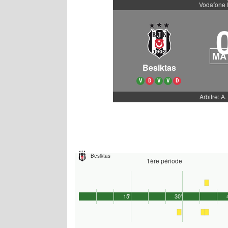
Vodafone 
MA
Besiktas
V
D
V
V
D
Arbitre: A
Besiktas
1ère période
15'
30'