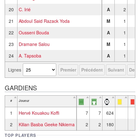
20
C. Irié
A
2
2
21
Abdoul Said Razack Yoda
M
1
22
Ousseni Bouda
A
1
1
23
Dramane Salou
M
1
24
A. Tapsoba
A
1
Lignes
Premier
Précédent
Suivant
Derni
GARDIENS
#
Joueur
1
Hervé Kouakou Koffi
7
7
624
2
Kilian Basba Geeke Nikiema
2
2
180
TOP PLAYERS