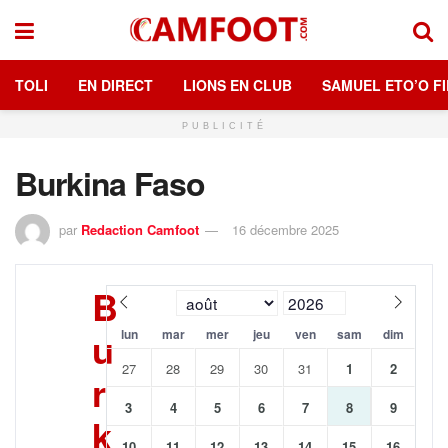
TOLI
EN DIRECT
LIONS EN CLUB
SAMUEL ETO’O FI
PUBLICITÉ
Burkina Faso
par
Redaction Camfoot
16 décembre 2025
B
u
lun
mar
mer
jeu
ven
sam
dim
27
28
29
30
31
1
2
r
3
4
5
6
7
8
9
k
10
11
12
13
14
15
16