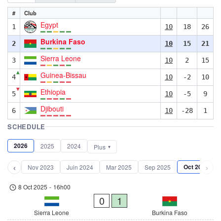
#
Club
Egypt
1
10
18
26
Burkina Faso
2
10
15
21
Sierra Leone
3
10
2
15
▲
Guinea-Bissau
4
10
-2
10
▼
Ethiopia
5
10
-5
9
Djibouti
6
10
-28
1
SCHEDULE
2026
2025
2024
Plus
‹
›
Oct 2025
Nov 2023
Juin 2024
Mar 2025
Sep 2025
8 Oct 2025
-
16h00
0
1
Sierra Leone
Burkina Faso