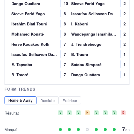
Dango Ouattara
10
Steeve Farid Yago
2
Steeve Farid Yago
8
Issoufou Sellsavon Dayo
2
Ibrahim Blati Touré
8
I. Kaboré
2
Mohamed Konaté
8
Wandepanga Ismahila Ouédraogo
2
Hervé Kouakou Koffi
7
J. Tiendrebeogo
2
Issoufou Sellsavon Dayo
7
B. Traoré
1
E. Tapsoba
7
Saïdou Simporé
1
B. Traoré
7
Dango Ouattara
1
FORM TRENDS
Home & Away
Domicile
Extérieur
Résultat
V
V
V
N
V
V
V
D
V
7
Marqué
/10