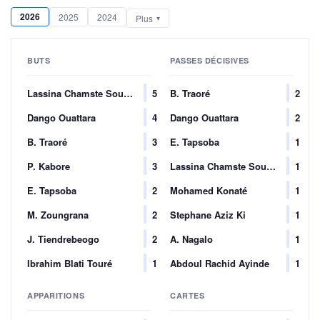
2026
2025
2024
Plus
BUTS
PASSES DÉCISIVES
Lassina Chamste Soudine Franck Traoré
5
B. Traoré
2
Dango Ouattara
4
Dango Ouattara
2
B. Traoré
3
E. Tapsoba
1
P. Kabore
3
Lassina Chamste Soudine Franck Traoré
1
E. Tapsoba
2
Mohamed Konaté
1
M. Zoungrana
2
Stephane Aziz Ki
1
J. Tiendrebeogo
2
A. Nagalo
1
Ibrahim Blati Touré
1
Abdoul Rachid Ayinde
1
APPARITIONS
CARTES