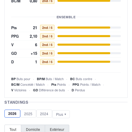
0,80
BC/M
2nd
/ 6
ENSEMBLE
21
Pts
2nd
/ 6
2,10
PPG
2nd
/ 6
6
V
2nd
/ 6
+15
GD
2nd
/ 6
1
D
2nd
/ 6
Buts pour
Buts / Match
Buts contre
BP
BP/M
BC
Concédé / Match
Points
Points / Match
BC/M
Pts
PPG
Victoires
Différence de buts
Perdus
V
GD
D
STANDINGS
2026
2025
2024
Plus
Tout
Domicile
Extérieur