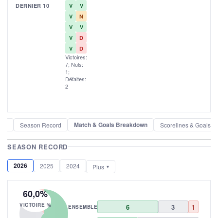
DERNIER 10
V
V
V
N
V
V
V
D
V
D
Victoires:
7; Nuls:
1;
Défaites:
2
Match & Goals Breakdown
der
Season Record
Scorelines & Goals
SEASON RECORD
2026
2025
2024
Plus
60,0%
VICTOIRE %
6
3
1
ENSEMBLE