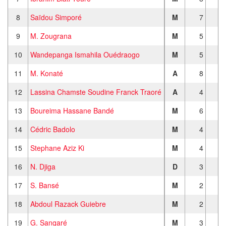
8
Saïdou Simporé
M
7
4
9
M. Zougrana
M
5
5
10
Wandepanga Ismahila Ouédraogo
M
5
4
11
M. Konaté
A
8
4
12
Lassina Chamste Soudine Franck Traoré
A
4
4
13
Boureima Hassane Bandé
M
6
3
14
Cédric Badolo
M
4
2
15
Stephane Aziz Ki
M
4
3
16
N. Djiga
D
3
2
17
S. Bansé
M
2
2
18
Abdoul Razack Guiebre
M
2
2
19
G. Sangaré
M
3
2