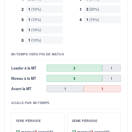
2
1
(10%)
1
2
(20%)
5
1
(10%)
4
1
(10%)
6
1
(10%)
0
1
(10%)
MI-TEMPS VERS FIN DE MATCH
Leader à la MT
3
1
Niveau à la MT
3
1
Avant la MT
1
1
GOALS PAR MI-TEMPS
1ÈRE PÉRIODE
2ÈME PÉRIODE
10
marqué
4
concédé
13
marqué
4
concédé