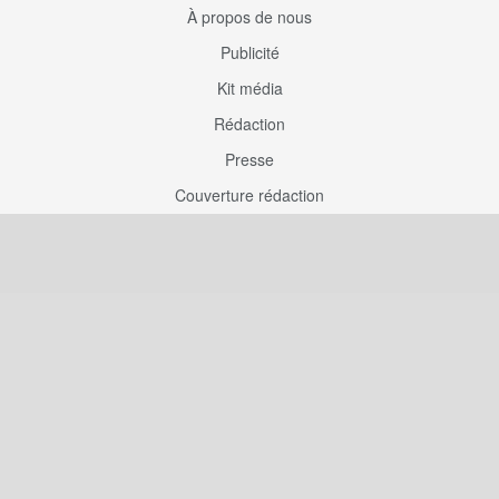
À propos de nous
Publicité
Kit média
Rédaction
Presse
Couverture rédaction
Participation
Envoyez une correction
Proposez un article
Devenez contributeur
Articles sponsorisés
Sponsoriser Camfoot