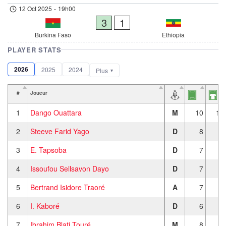
12 Oct 2025
-
19h00
3
1
Burkina Faso
Ethiopia
PLAYER STATS
2026
2025
2024
Plus
#
Joueur
1
Dango Ouattara
M
10
10
2
Steeve Farid Yago
D
8
7
3
E. Tapsoba
D
7
7
4
Issoufou Sellsavon Dayo
D
7
7
5
Bertrand Isidore Traoré
A
7
5
6
I. Kaboré
D
6
6
7
Ibrahim Blati Touré
M
8
6