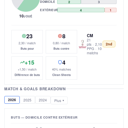
DOMICILE
2
3
EXTÉRIEUR
4
1
10
JOUÉ
23
8
CM
21
2,30 / match
0,80 / match
2nd
pts
·
2,10
PPG
·
10
Buts pour
Buts contre
matchs
+15
4
+1,50 / match
40% matches
Différence de buts
Clean Sheets
MATCH & GOALS BREAKDOWN
2026
2025
2024
Plus
BUTS — DOMICILE CONTRE EXTÉRIEUR