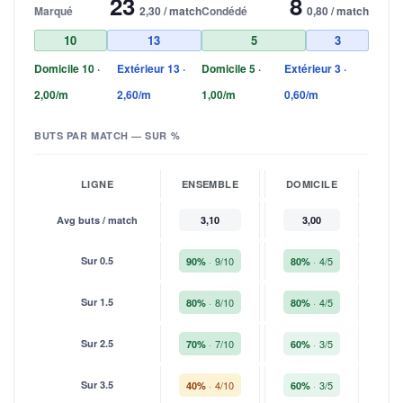
23
8
Marqué
2,30 / match
Condédé
0,80 / match
10
13
5
3
Domicile 10 ·
Extérieur 13 ·
Domicile 5 ·
Extérieur 3 ·
2,00/m
2,60/m
1,00/m
0,60/m
BUTS PAR MATCH — SUR %
LIGNE
ENSEMBLE
DOMICILE
EXT
Avg buts / match
3,10
3,00
Sur 0.5
9/10
4/5
90%
80%
10
Sur 1.5
8/10
4/5
80%
80%
8
Sur 2.5
7/10
3/5
70%
60%
8
Sur 3.5
4/10
3/5
40%
60%
2