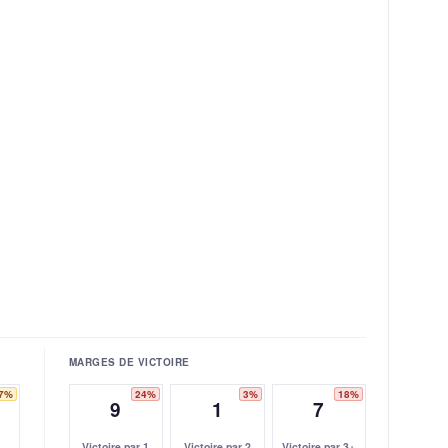
MARGES DE VICTOIRE
7%
24%
3%
18%
9
1
7
Victoire par 1
Victoire par 2
Victoire par 3+