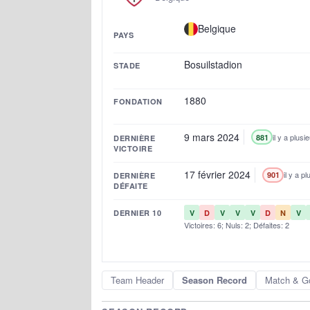
Belgique
PAYS
Bosuilstadion
STADE
1880
FONDATION
9 mars 2024
il y a plusi
881
DERNIÈRE
VICTOIRE
17 février 2024
il y a p
901
DERNIÈRE
DÉFAITE
DERNIER 10
V
D
V
V
V
D
N
V
Victoires: 6; Nuls: 2; Défaites: 2
Team Header
Season Record
Match & G