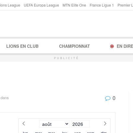
ions League
UEFA Europa League
MTN Elite One
France Ligue 1
Premier 
LIONS EN CLUB
CHAMPIONNAT
EN DIR
PUBLICITÉ
0
dans
lun
mar
mer
jeu
ven
sam
dim