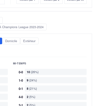
 Champions League 2023-2024
Domicile
Extérieur
MI-TEMPS
0-0
10
(26%)
1-0
9
(24%)
0-1
8
(21%)
4-0
2
(5%)
2-1
2
(5%)