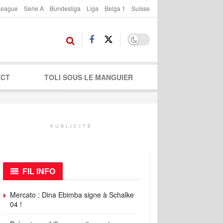
League
Serie A
Bundesliga
Liga
Belga 1
Suisse
ECT
TOLI SOUS LE MANGUIER
PUBLICITÉ
FIL INFO
Mercato : Dina Ebimba signe à Schalke
04 !