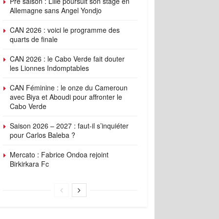
Pré saison : Lille poursuit son stage en
Allemagne sans Angel Yondjo
CAN 2026 : voici le programme des
quarts de finale
CAN 2026 : le Cabo Verde fait douter
les Lionnes Indomptables
CAN Féminine : le onze du Cameroun
avec Biya et Aboudi pour affronter le
Cabo Verde
Saison 2026 – 2027 : faut-il s’inquiéter
pour Carlos Baleba ?
Mercato : Fabrice Ondoa rejoint
Birkirkara Fc
ings
Standings
Schedule
Player Stats
Top Players
Form T