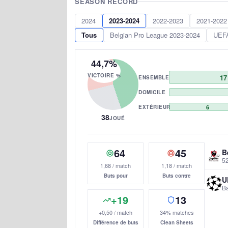
SEASON RECORD
2024
2023-2024
2022-2023
2021-2022
Tous
Belgian Pro League 2023-2024
UEFA
44,7%
VICTOIRE %
17
ENSEMBLE
DOMICILE
EXTÉRIEUR
6
38
JOUÉ
64
45
B
52
1,68 / match
1,18 / match
Buts pour
Buts contre
U
Ba
+19
13
+0,50 / match
34% matches
Différence de buts
Clean Sheets