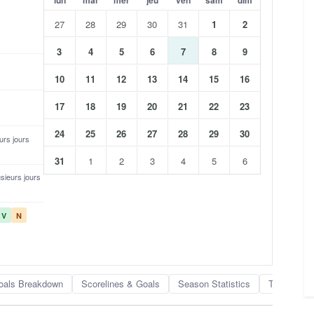
27
28
29
30
31
1
2
3
4
5
6
7
8
9
10
11
12
13
14
15
16
17
18
19
20
21
22
23
24
25
26
27
28
29
30
eurs jours
31
1
2
3
4
5
6
lusieurs jours
V
N
oals Breakdown
Scorelines & Goals
Season Statistics
Team Rank