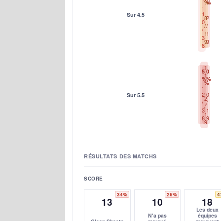
%
%
1
Sur 4.5
8
2
0
/
/
/
1
1
3
9
9
8
1
5
0
1
%
%
%
2
0
Sur 5.5
2
/
/
/
3
1
1
8
9
9
RÉSULTATS DES MATCHS
SCORE
34%
26%
4
13
10
18
Les deux
N'a pas
équipes