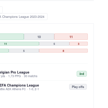
 Champions League 2023-2024
10
11
11
5
3
5
8
elgian Pro League
3rd
 pts
·
1,73 PPG
·
30 matchs
EFA Champions League
Play offs
ttre AEK Athens FC
·
1-0, 2-1