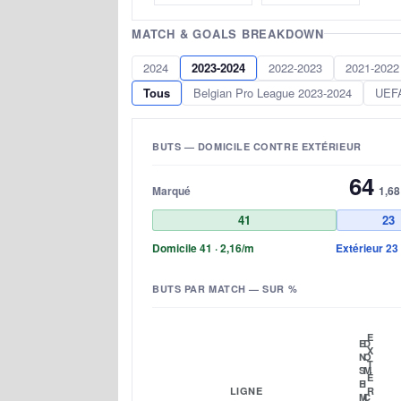
MATCH & GOALS BREAKDOWN
2024
2023-2024
2022-2023
2021-2022
Tous
Belgian Pro League 2023-2024
UEFA
BUTS — DOMICILE CONTRE EXTÉRIEUR
64
Marqué
1,68
41
23
Domicile 41 · 2,16/m
Extérieur 23 
BUTS PAR MATCH — SUR %
E
E
D
X
N
O
T
S
M
É
E
I
LIGNE
R
M
C