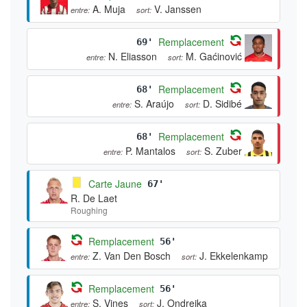
A. Muja
V. Janssen
entre:
sort:
Remplacement
69'
N. Eliasson
M. Gaćinović
entre:
sort:
Remplacement
68'
S. Araújo
D. Sidibé
entre:
sort:
Remplacement
68'
P. Mantalos
S. Zuber
entre:
sort:
Carte Jaune
67'
R. De Laet
Roughing
Remplacement
56'
Z. Van Den Bosch
J. Ekkelenkamp
entre:
sort:
Remplacement
56'
S. Vines
J. Ondrejka
entre:
sort: