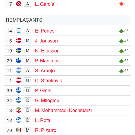
7
L. García
A
36'
REMPLAÇANTS
14
E. Ponce
A
36'
6
J. Jønsson
M
46'
19
N. Eliasson
M
69'
20
P. Mantalos
M
68'
11
S. Araújo
A
68'
1
C. Stanković
G
39
P. Ginis
G
24
G. Mitoglou
D
3
M. Mohammadi Keshmarzi
D
12
L. Rota
D
70
R. Pizarro
M