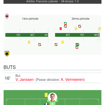
Arbitre: Francois Letexier
Mi-temps: 1-0
|
1ère période
2ème période
15'
30'
45'
60'
75'
90'
2'
BUTS
But
16'
V. Janssen
(
:
A. Vermeeren
)
Passe décisive
1