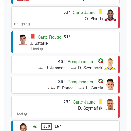
Carte Jaune
53'
O. Pineda
Roughing
Carte Rouge
51'
J. Bataille
Tripping
Remplacement
46'
J. Jønsson
D. Szymański
entre:
sort:
Remplacement
36'
E. Ponce
L. García
entre:
sort:
Carte Jaune
25'
D. Szymański
Tripping
But
1:0
16'