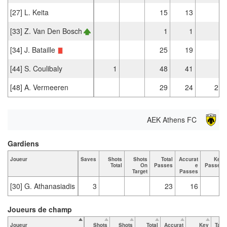
[27] L. Keita
15
13
[33] Z. Van Den Bosch
1
1
[34] J. Bataille
25
19
[44] S. Coulibaly
1
48
41
[48] A. Vermeeren
29
24
2
AEK Athens FC
Gardiens
Joueur
Saves
Shots
Shots
Total
Accurat
Key
Total
On
Passes
e
Passes
Target
Passes
[30] G. Athanasiadis
3
23
16
Joueurs de champ
Joueur
Shots
Shots
Total
Accurat
Key
Tack