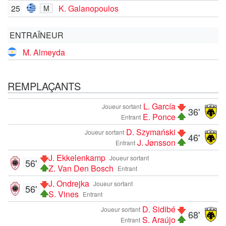
25
K. Galanopoulos
M
ENTRAÎNEUR
M. Almeyda
REMPLAÇANTS
L. García
Joueur sortant
36'
E. Ponce
Entrant
D. Szymański
Joueur sortant
46'
J. Jønsson
Entrant
J. Ekkelenkamp
Joueur sortant
56'
Z. Van Den Bosch
Entrant
J. Ondrejka
Joueur sortant
56'
S. Vines
Entrant
D. Sidibé
Joueur sortant
68'
S. Araújo
Entrant