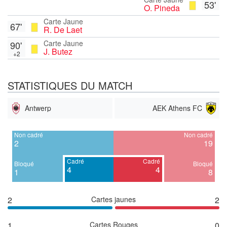
53'
O. Pineda
Carte Jaune
67'
R. De Laet
Carte Jaune
90'
J. Butez
+2
STATISTIQUES DU MATCH
Antwerp
AEK Athens FC
Non cadré
Non cadré
2
19
Cadré
Cadré
Bloqué
Bloqué
4
4
1
8
2
Cartes jaunes
2
1
Cartes Rouges
0