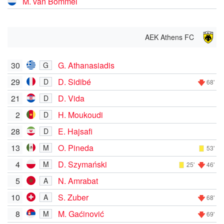
M. van Bommel
AEK Athens FC
30
G. Athanasiadis
G
29
D. Sidibé
D
68'
21
D. Vida
D
2
H. Moukoudi
D
28
E. Hajsafi
D
13
O. Pineda
M
53'
4
D. Szymański
M
25'
46'
5
N. Amrabat
A
10
S. Zuber
A
68'
8
M. Gaćinović
M
69'