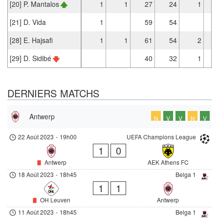
[20] P. Mantalos
1
1
27
24
1
[21] D. Vida
1
59
54
[28] E. Hajsafi
1
1
61
54
2
[29] D. Sidibé
40
32
1
DERNIERS MATCHS
Antwerp
N
V
V
N
V
22 Août 2023
-
19h00
UEFA Champions League
1
0
Antwerp
AEK Athens FC
18 Août 2023
-
18h45
Belga 1
1
1
OH Leuven
Antwerp
11 Août 2023
-
18h45
Belga 1