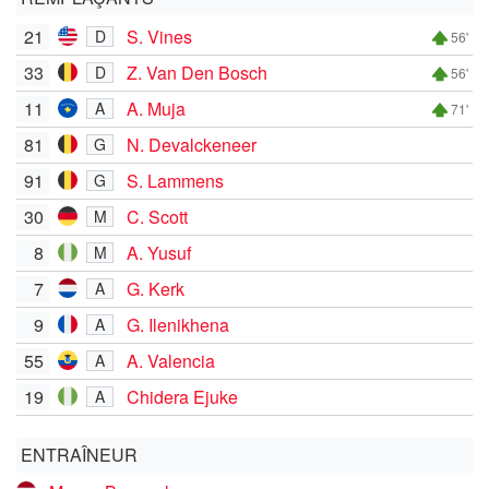
21
S. Vines
D
56'
33
Z. Van Den Bosch
D
56'
11
A. Muja
A
71'
81
N. Devalckeneer
G
91
S. Lammens
G
30
C. Scott
M
8
A. Yusuf
M
7
G. Kerk
A
9
G. Ilenikhena
A
55
A. Valencia
A
19
Chidera Ejuke
A
ENTRAÎNEUR