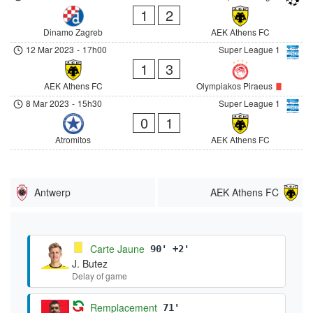
1
2
Dinamo Zagreb
AEK Athens FC
12 Mar 2023
-
17h00
Super League 1
1
3
AEK Athens FC
Olympiakos Piraeus
8 Mar 2023
-
15h30
Super League 1
0
1
Atromitos
AEK Athens FC
Antwerp
AEK Athens FC
Carte Jaune
90' +2'
J. Butez
Delay of game
Remplacement
71'