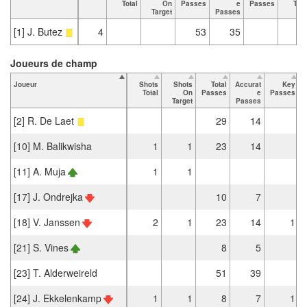
Total
On
Passes
e
Passes
Tota
Target
Passes
[1] J. Butez
4
53
35
Joueurs de champ
Joueur
Shots
Shots
Total
Accurat
Key
Total
On
Passes
e
Passes
Target
Passes
[2] R. De Laet
29
14
[10] M. Balikwisha
1
1
23
14
[11] A. Muja
1
1
[17] J. Ondrejka
10
7
[18] V. Janssen
2
1
23
14
1
[21] S. Vines
8
5
[23] T. Alderweireld
51
39
[24] J. Ekkelenkamp
1
1
8
7
1