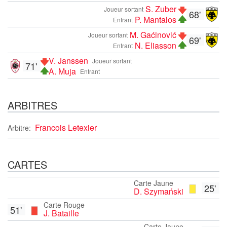
S. Zuber
Joueur sortant
68'
P. Mantalos
Entrant
M. Gaćinović
Joueur sortant
69'
N. Eliasson
Entrant
V. Janssen
Joueur sortant
71'
A. Muja
Entrant
ARBITRES
Francois Letexier
Arbitre:
CARTES
Carte Jaune
25'
D. Szymański
Carte Rouge
51'
J. Bataille
Carte Jaune