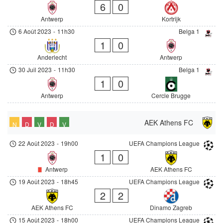
6
0
Antwerp
Kortrijk
6 Août 2023
-
11h30
Belga 1
1
0
Anderlecht
Antwerp
30 Juil 2023
-
11h30
Belga 1
1
0
Antwerp
Cercle Brugge
AEK Athens FC
N
D
V
D
V
22 Août 2023
-
19h00
UEFA Champions League
1
0
Antwerp
AEK Athens FC
19 Août 2023
-
18h45
UEFA Champions League
2
2
AEK Athens FC
Dinamo Zagreb
15 Août 2023
-
18h00
UEFA Champions League