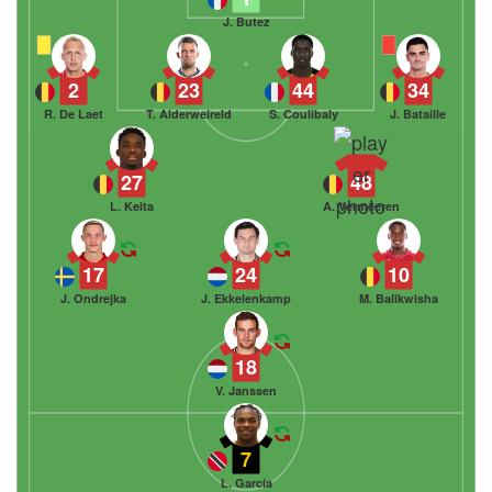
J. Butez
2
23
44
34
R. De Laet
T. Alderweireld
S. Coulibaly
J. Bataille
27
48
L. Keita
A. Vermeeren
17
24
10
J. Ondrejka
J. Ekkelenkamp
M. Balikwisha
18
V. Janssen
7
L. García