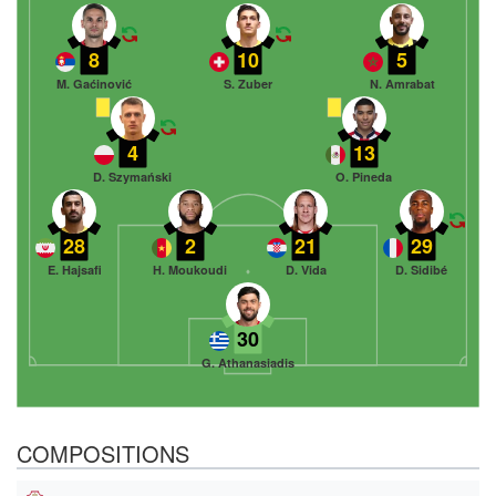
8
10
5
M. Gaćinović
S. Zuber
N. Amrabat
4
13
D. Szymański
O. Pineda
28
2
21
29
E. Hajsafi
H. Moukoudi
D. Vida
D. Sidibé
30
G. Athanasiadis
COMPOSITIONS