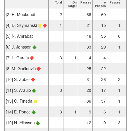
Total
On
Passes
e
Passes
T
Target
Passes
[2] H. Moukoudi
2
66
60
[4] D. Szymański
1
21
15
1
[5] N. Amrabat
46
35
6
[6] J. Jønsson
33
29
1
[7] L. García
3
1
4
4
[8] M. Gaćinović
25
22
[10] S. Zuber
31
26
2
[11] S. Araújo
3
20
17
1
[13] O. Pineda
66
57
1
[14] E. Ponce
3
1
9
6
1
[19] N. Eliasson
12
9
3