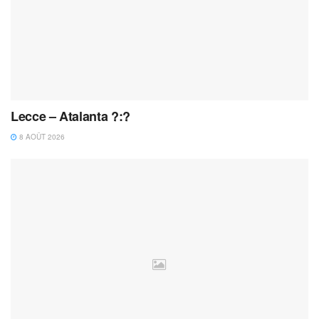
Lecce – Atalanta ?:?
8 AOÛT 2026