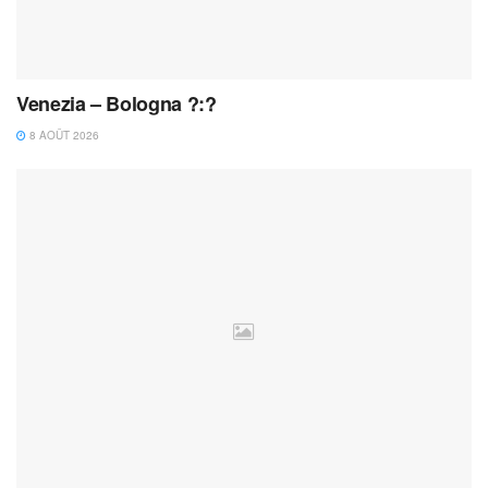
Venezia – Bologna ?:?
8 AOÛT 2026