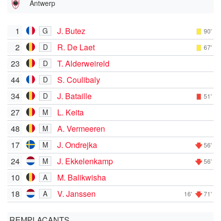
Antwerp
1
J. Butez
G
90'
2
R. De Laet
D
67'
23
T. Alderweireld
D
44
S. Coulibaly
D
34
J. Bataille
D
51'
27
L. Keita
M
48
A. Vermeeren
M
17
J. Ondrejka
M
56'
24
J. Ekkelenkamp
M
56'
10
M. Balikwisha
A
18
V. Janssen
A
16'
71'
REMPLAÇANTS