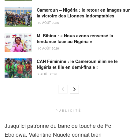
Cameroun – Nigéria : le retour en images sur
la victoire des Lionnes Indomptables
10 AOÛT 2026
M. Bihina : « Nous avons renversé la
tendance face au Nigéria »
10 AOÛT 2026
CAN Féminine : le Cameroun élimine le
Nigéria et file en demi-finale !
9 AOÛT 2026
PUBLICITÉ
Jusqu’ici patronne du banc de touche de Fc
Ebolowa, Valentine Nguele connait bien