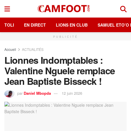
TOLI
EN DIRECT
LIONS EN CLUB
SAMUEL ETO’O 
PUBLICITÉ
Accueil
ACTUALITÉS
Lionnes Indomptables :
Valentine Nguele remplace
Jean Baptiste Bisseck !
par
Daniel Mbopda
12 juin 2026