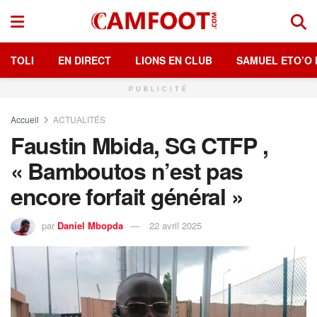
TOLI
EN DIRECT
LIONS EN CLUB
SAMUEL ETO’O 
PUBLICITÉ
Accueil
ACTUALITÉS
Faustin Mbida, SG CTFP ,
« Bamboutos n’est pas
encore forfait général »
par
Daniel Mbopda
22 avril 2025