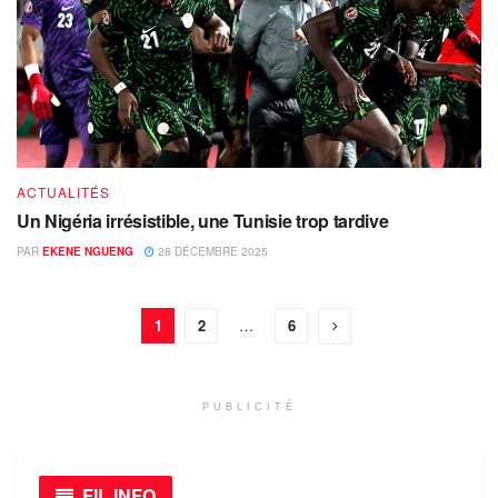
ACTUALITÉS
Un Nigéria irrésistible, une Tunisie trop tardive
PAR
EKENE NGUENG
28 DÉCEMBRE 2025
1
2
…
6
PUBLICITÉ
FIL INFO