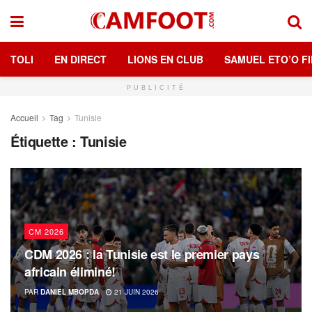
TOLI
EN DIRECT
LIONS EN CLUB
SAMUEL ETO’O FI
PUBLICITÉ
Accueil
Tag
Tunisie
Étiquette :
Tunisie
CM 2026
CDM 2026 : la Tunisie est le premier pays
africain éliminé!
PAR
DANIEL MBOPDA
21 JUIN 2026