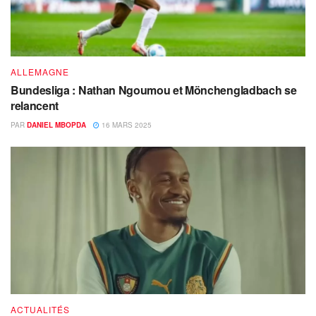
ALLEMAGNE
Bundesliga : Nathan Ngoumou et Mönchengladbach se
relancent
PAR
DANIEL MBOPDA
16 MARS 2025
ACTUALITÉS