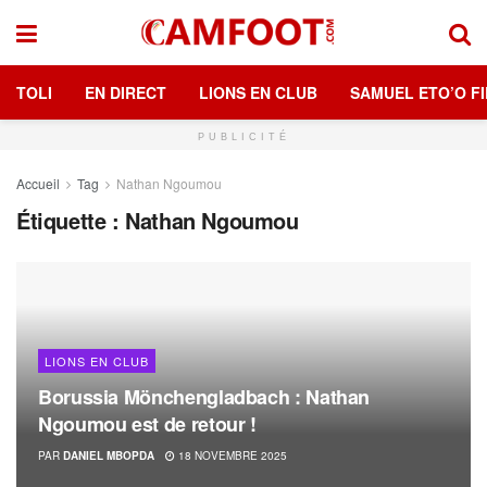
TOLI
EN DIRECT
LIONS EN CLUB
SAMUEL ETO’O FI
PUBLICITÉ
Accueil
Tag
Nathan Ngoumou
Étiquette :
Nathan Ngoumou
LIONS EN CLUB
Borussia Mönchengladbach : Nathan
Ngoumou est de retour !
PAR
DANIEL MBOPDA
18 NOVEMBRE 2025