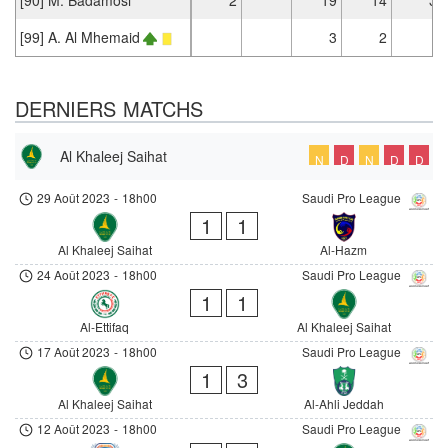
[99] A. Al Mhemaid
3
2
DERNIERS MATCHS
Al Khaleej Saihat
N
D
N
D
D
29 Août 2023
-
18h00
Saudi Pro League
1
1
Al Khaleej Saihat
Al-Hazm
24 Août 2023
-
18h00
Saudi Pro League
1
1
Al-Ettifaq
Al Khaleej Saihat
17 Août 2023
-
18h00
Saudi Pro League
1
3
Al Khaleej Saihat
Al-Ahli Jeddah
12 Août 2023
-
18h00
Saudi Pro League