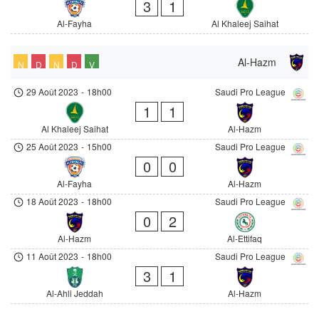
3
1
Al-Fayha
Al Khaleej Saihat
Al-Hazm
N
D
N
D
V
29 Août 2023
-
18h00
Saudi Pro League
1
1
Al Khaleej Saihat
Al-Hazm
25 Août 2023
-
15h00
Saudi Pro League
0
0
Al-Fayha
Al-Hazm
18 Août 2023
-
18h00
Saudi Pro League
0
2
Al-Hazm
Al-Ettifaq
11 Août 2023
-
18h00
Saudi Pro League
3
1
Al-Ahli Jeddah
Al-Hazm