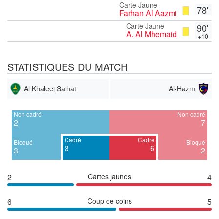
Carte Jaune
78'
Farhan Al Aazmi
Carte Jaune
90'
A. Al Mhemaid
+10
STATISTIQUES DU MATCH
Al Khaleej Saihat
Al-Hazm
Non cadré
Non cadré
2
7
Cadré
Cadré
Bloqué
Bloqué
3
6
3
2
2
Cartes jaunes
4
6
Coup de coins
5