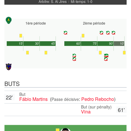
Arbitre: S. Al Jires
Mi-temps: 1-0
|
1ère période
2ème période
15'
30'
45'
60'
75'
90'
10'
BUTS
But
22'
Fábio Martins
(
:
Pedro Rebocho
)
Passe décisive
But (sur pénalty)
61'
Vina