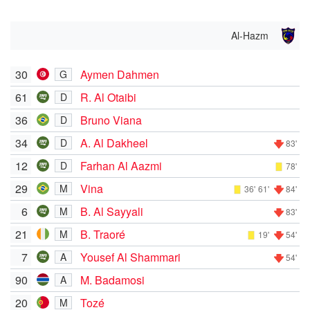
Al-Hazm
30
Aymen Dahmen
G
61
R. Al Otaibi
D
36
Bruno Viana
D
34
A. Al Dakheel
D
83'
12
Farhan Al Aazmi
D
78'
29
Vina
M
36'
61'
84'
6
B. Al Sayyali
M
83'
21
B. Traoré
M
19'
54'
7
Yousef Al Shammari
A
54'
90
M. Badamosi
A
20
Tozé
M