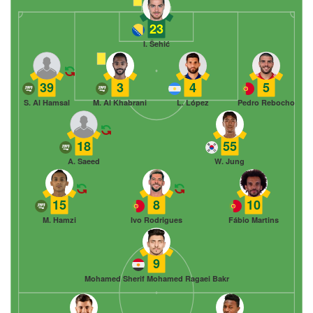
23
I. Šehić
39
3
4
5
S. Al Hamsal
M. Al Khabrani
L. López
Pedro Rebocho
18
55
A. Saeed
W. Jung
15
8
10
M. Hamzi
Ivo Rodrigues
Fábio Martins
9
Mohamed Sherif Mohamed Ragaei Bakr