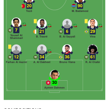
20
90
Tozé
M. Badamosi
7
21
6
29
Yousef Al
B. Traoré
B. Al Sayyali
Vina
Shammari
12
34
36
61
Farhan Al Aazmi
A. Al Dakheel
Bruno Viana
R. Al Otaibi
30
Aymen Dahmen