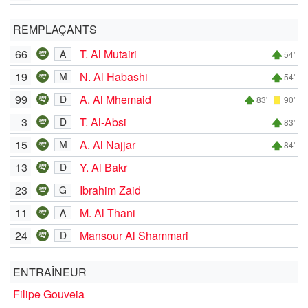
REMPLAÇANTS
66
T. Al Mutairi
A
54'
19
N. Al Habashi
M
54'
99
A. Al Mhemaid
D
83'
90'
3
T. Al-Absi
D
83'
15
A. Al Najjar
M
84'
13
Y. Al Bakr
D
23
Ibrahim Zaid
G
11
M. Al Thani
A
24
Mansour Al Shammari
D
ENTRAÎNEUR
Filipe Gouveia