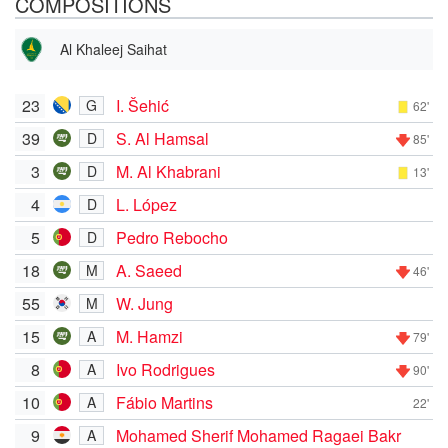
COMPOSITIONS
Al Khaleej Saihat
23
I. Šehić
G
62'
39
S. Al Hamsal
D
85'
3
M. Al Khabrani
D
13'
4
L. López
D
5
Pedro Rebocho
D
18
A. Saeed
M
46'
55
W. Jung
M
15
M. Hamzi
A
79'
8
Ivo Rodrigues
A
90'
10
Fábio Martins
A
22'
9
Mohamed Sherif Mohamed Ragaei Bakr
A