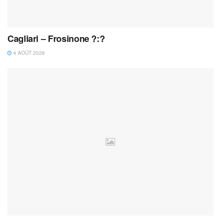
Cagliari – Frosinone ?:?
4 AOÛT 2026