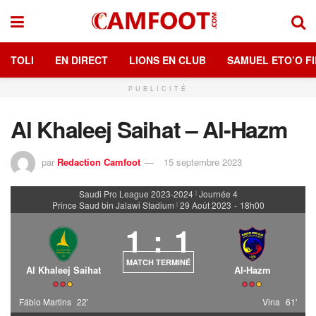
TOLI
EN DIRECT
LIONS EN CLUB
SAMUEL ETO’O FI
PUBLICITÉ
Al Khaleej Saihat – Al-Hazm
par
Redaction Camfoot
15 septembre 2023
Saudi Pro League 2023-2024
Journée 4
|
Prince Saud bin Jalawi Stadium
29 Août 2023
-
18h00
|
1
:
1
MATCH TERMINÉ
Al Khaleej Saihat
Al-Hazm
Fábio Martins
22'
Vina
61'