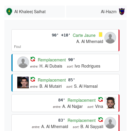
Al Khaleej Saihat
Al-Hazm
Carte Jaune
90' +10'
A. Al Mhemaid
Foul
Remplacement
90'
H. Al Dubais
Ivo Rodrigues
entre:
sort:
Remplacement
85'
B. Al Mutairi
S. Al Hamsal
entre:
sort:
Remplacement
84'
A. Al Najjar
Vina
entre:
sort:
Remplacement
83'
A. Al Mhemaid
B. Al Sayyali
entre:
sort: