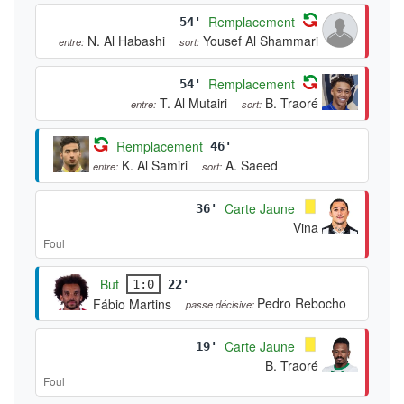
Remplacement
54'
N. Al Habashi
Yousef Al Shammari
entre:
sort:
Remplacement
54'
T. Al Mutairi
B. Traoré
entre:
sort:
Remplacement
46'
K. Al Samiri
A. Saeed
entre:
sort:
Carte Jaune
36'
Vina
Foul
But
1:0
22'
Pedro Rebocho
Fábio Martins
passe décisive:
Carte Jaune
19'
B. Traoré
Foul