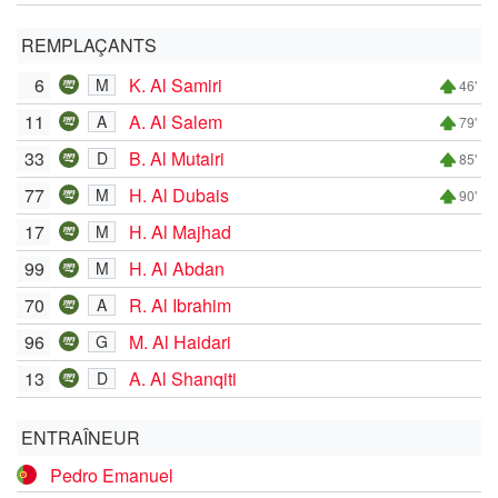
REMPLAÇANTS
6
K. Al Samiri
M
46'
11
A. Al Salem
A
79'
33
B. Al Mutairi
D
85'
77
H. Al Dubais
M
90'
17
H. Al Majhad
M
99
H. Al Abdan
M
70
R. Al Ibrahim
A
96
M. Al Haidari
G
13
A. Al Shanqiti
D
ENTRAÎNEUR
Pedro Emanuel