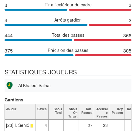
3
Tir à l'extérieur du cadre
3
4
Arrêts gardien
2
444
Total des passes
366
375
Précision des passes
305
STATISTIQUES JOUEURS
Al Khaleej Saihat
Gardiens
Joueur
Saves
Shots
Shots
Total
Accurat
Key
Tackl
Total
On
Passes
e
Passes
Tot
Target
Passes
[23] I. Šehić
4
27
23