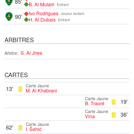
85'
B. Al Mutairi
Entrant
Ivo Rodrigues
Joueur sortant
90'
H. Al Dubais
Entrant
ARBITRES
S. Al Jires
Arbitre:
CARTES
Carte Jaune
13'
M. Al Khabrani
Carte Jaune
19'
B. Traoré
Carte Jaune
36'
Vina
Carte Jaune
62'
I. Šehić