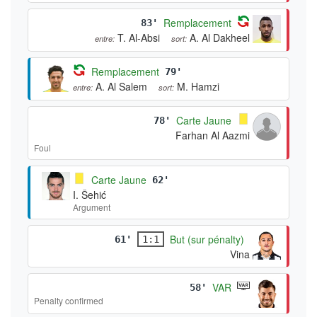
Remplacement
83'
T. Al-Absi
A. Al Dakheel
entre:
sort:
Remplacement
79'
A. Al Salem
M. Hamzi
entre:
sort:
Carte Jaune
78'
Farhan Al Aazmi
Foul
Carte Jaune
62'
I. Šehić
Argument
But (sur pénalty)
61'
1:1
Vina
VAR
58'
Penalty confirmed