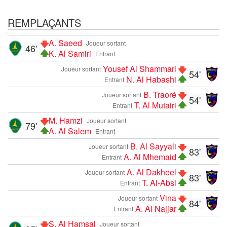
REMPLAÇANTS
A. Saeed
Joueur sortant
46'
K. Al Samiri
Entrant
Yousef Al Shammari
Joueur sortant
54'
N. Al Habashi
Entrant
B. Traoré
Joueur sortant
54'
T. Al Mutairi
Entrant
M. Hamzi
Joueur sortant
79'
A. Al Salem
Entrant
B. Al Sayyali
Joueur sortant
83'
A. Al Mhemaid
Entrant
A. Al Dakheel
Joueur sortant
83'
T. Al-Absi
Entrant
Vina
Joueur sortant
84'
A. Al Najjar
Entrant
S. Al Hamsal
Joueur sortant