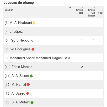
Joueurs de champ
Joueur
Shots
Shots
Total
Total
On
Passes
Target
[3] M. Al Khabrani
55
[4] L. López
1
63
[5] Pedro Rebocho
1
1
42
[8] Ivo Rodrigues
39
[9] Mohamed Sherif Mohamed Ragaei Bakr
11
[10] Fábio Martins
2
1
26
[11] A. Al Salem
4
[15] M. Hamzi
1
1
20
[18] A. Saeed
25
[33] B. Al Mutairi
13