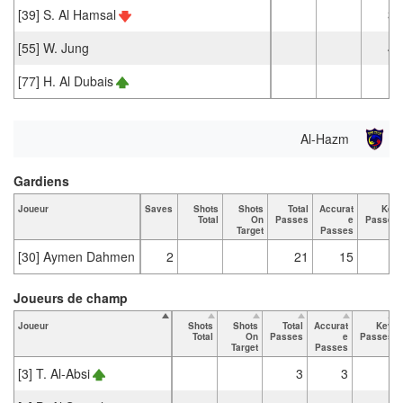
[39] S. Al Hamsal
32
[55] W. Jung
49
[77] H. Al Dubais
3
Al-Hazm
Gardiens
Joueur
Saves
Shots
Shots
Total
Accurat
Key
Total
On
Passes
e
Passes
Target
Passes
[30] Aymen Dahmen
2
21
15
Joueurs de champ
Joueur
Shots
Shots
Total
Accurat
Key
Total
On
Passes
e
Passes
Target
Passes
[3] T. Al-Absi
3
3