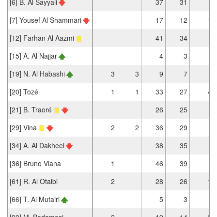
[6] B. Al Sayyali
37
31
[7] Yousef Al Shammari
17
12
1
[12] Farhan Al Aazmi
41
34
1
[15] A. Al Najjar
4
3
1
[19] N. Al Habashi
3
3
9
7
[20] Tozé
1
1
33
27
4
[21] B. Traoré
26
25
[29] Vina
2
2
36
29
[34] A. Al Dakheel
38
35
[36] Bruno Viana
1
46
39
[61] R. Al Otaibi
2
28
26
1
[66] T. Al Mutairi
5
3
[90] M. Badamosi
2
19
14
3