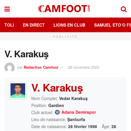
TOLI
EN DIRECT
LIONS EN CLUB
SAMUEL ETO’O FI
PUBLICITÉ
V. Karakuş
par
Redaction Camfoot
28 novembre 2023
V. Karakuş
Nom Complet:
Vedat Karakuş
Position:
Gardien
Adana Demirspor
Club actuel:
Lieu de naissance:
Şanlıurfa
Date de naissance:
28 février 1998
Âge:
28