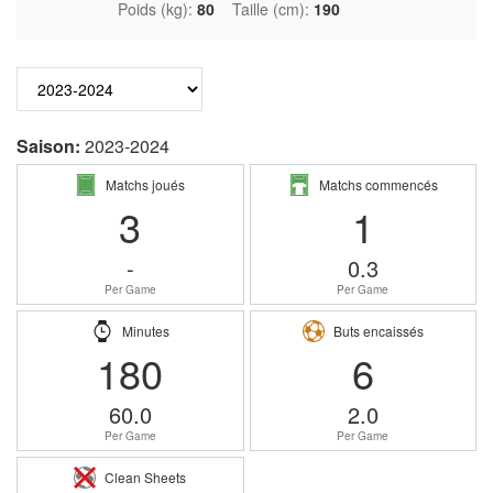
Poids (kg):
80
Taille (cm):
190
Saison:
2023-2024
Matchs joués
Matchs commencés
3
1
-
0.3
Per Game
Per Game
Minutes
Buts encaissés
180
6
60.0
2.0
Per Game
Per Game
Clean Sheets