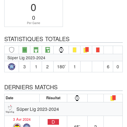
0
0
Per Game
STATISTIQUES TOTALES
Süper Lig 2023-2024
3
1
2
180′
1
6
0
DERNIERS MATCHS
Date
Résultat
Süper Lig 2023-2024
3 Avr 2024
D
45`
3