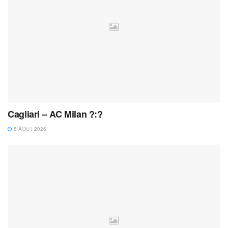
Cagliari – AC Milan ?:?
8 AOÛT 2026