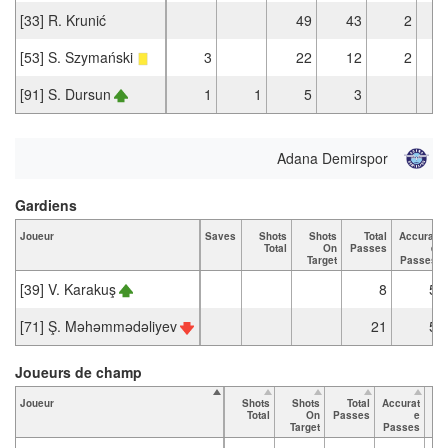
[33] R. Krunić
49
43
2
[53] S. Szymański
3
22
12
2
[91] S. Dursun
1
1
5
3
Adana Demirspor
Gardiens
Joueur
Saves
Shots
Shots
Total
Accurat
Total
On
Passes
e
Target
Passes
[39] V. Karakuş
8
5
[71] Ş. Məhəmmədəliyev
21
5
Joueurs de champ
Joueur
Shots
Shots
Total
Accurat
Total
On
Passes
e
Pa
Target
Passes