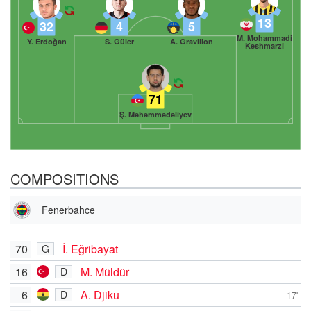
13
32
4
5
M. Mohammadi
Y. Erdoğan
S. Güler
A. Gravillon
Keshmarzi
71
Ş. Məhəmmədəliyev
COMPOSITIONS
Fenerbahce
70
İ. Eğribayat
G
16
M. Müldür
D
6
A. Djiku
D
17'