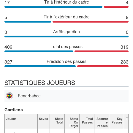
17
Tir à l'intérieur du cadre
4
5
Tir à l'extérieur du cadre
8
3
Arrêts gardien
0
409
Total des passes
319
327
Précision des passes
233
STATISTIQUES JOUEURS
Fenerbahce
Gardiens
Joueur
Saves
Shots
Shots
Total
Accurat
Key
Tack
Total
On
Passes
e
Passes
T
Target
Passes