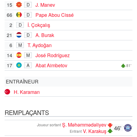
15
J. Manev
D
66
Pape Abou Cissé
D
2
İ. Çokçalış
D
21
A. Burak
D
6
T. Aydoğan
M
14
José Rodríguez
M
17
Abat Aimbetov
A
81'
ENTRAÎNEUR
H. Karaman
REMPLAÇANTS
Ş. Məhəmmədəliyev
Joueur sortant
46'
V. Karakuş
Entrant