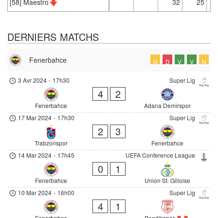
[58] Maestro
32
25
DERNIERS MATCHS
Fenerbahce
N
D
V
V
N
3 Avr 2024
-
17h30
Super Lig
4
2
Fenerbahce
Adana Demirspor
17 Mar 2024
-
17h30
Super Lig
2
3
Trabzonspor
Fenerbahce
14 Mar 2024
-
17h45
UEFA Conference League
0
1
Fenerbahce
Union St. Gilloise
10 Mar 2024
-
16h00
Super Lig
4
1
Fenerbahce
Pendikspor