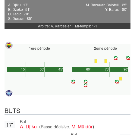
A. Djiku
17'
M. Barwuah Balotelli
25'
E. Džeko
51'
Y. Barası
80'
D. Tadić
70'
S. Dursun
85'
Arbitre: A. Kardesler
Mi-temps: 1-1
|
1ère période
2ème période
15'
30'
45'
60'
75'
90'
BUTS
But
17'
A. Djiku
(
:
M. Müldür
)
Passe décisive
But