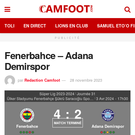
TOLI
EN DIRECT
LIONS EN CLUB
SAMUEL ETO’O FI
PUBLICITÉ
Fenerbahce – Adana
Demirspor
par
Redaction Camfoot
28 novembre 2023
Süper Lig 2023-2024
Journée 31
|
Ülker Stadyumu Fenerbahçe Şükrü Saracoğlu Spor Kompleksi
3 Avr 2024
-
17h30
|
4
:
2
MATCH TERMINÉ
Fenerbahce
Adana Demirspor