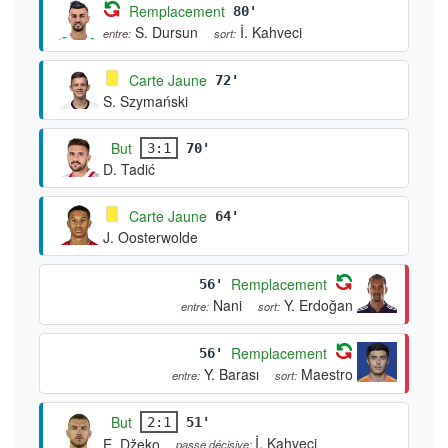
Remplacement
80'
S. Dursun
İ. Kahveci
entre:
sort:
Carte Jaune
72'
S. Szymański
But
3:1
70'
D. Tadić
Carte Jaune
64'
J. Oosterwolde
Remplacement
56'
Nani
Y. Erdoğan
entre:
sort:
Remplacement
56'
Y. Barası
Maestro
entre:
sort:
But
2:1
51'
İ. Kahveci
E. Džeko
passe décisive: