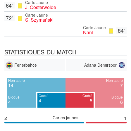
Carte Jaune
64'
J. Oosterwolde
Carte Jaune
72'
S. Szymański
Carte Jaune
84'
Nani
STATISTIQUES DU MATCH
Fenerbahce
Adana Demirspor
Non cadré
Non cadré
14
7
Cadré
Cadré
Bloqué
Bloqué
4
5
4
6
2
Cartes jaunes
1