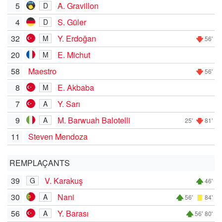
5
A. Gravillon
D
4
S. Güler
D
32
Y. Erdoğan
M
56'
20
E. Michut
M
58
Maestro
56'
8
E. Akbaba
M
7
Y. Sarı
A
9
M. Barwuah Balotelli
A
25'
81'
11
Steven Mendoza
REMPLAÇANTS
39
V. Karakuş
G
46'
30
Nani
A
56'
84'
56
Y. Barası
A
56'
80'