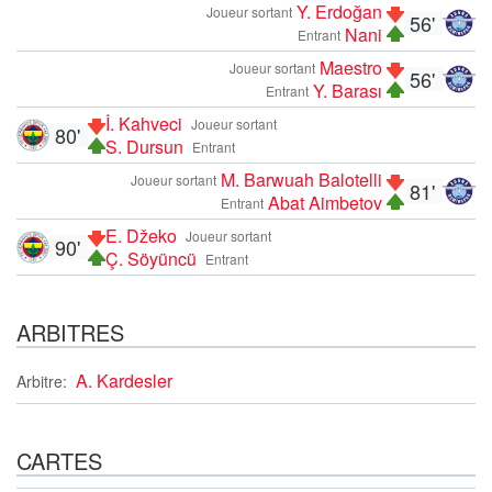
Y. Erdoğan
Joueur sortant
56'
Nani
Entrant
Maestro
Joueur sortant
56'
Y. Barası
Entrant
İ. Kahveci
Joueur sortant
80'
S. Dursun
Entrant
M. Barwuah Balotelli
Joueur sortant
81'
Abat Aimbetov
Entrant
E. Džeko
Joueur sortant
90'
Ç. Söyüncü
Entrant
ARBITRES
A. Kardesler
Arbitre:
CARTES