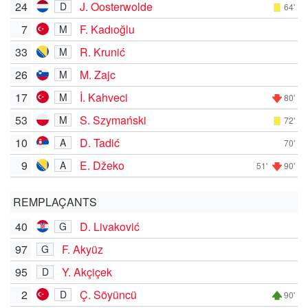
24
J. Oosterwolde
D
64'
7
F. Kadıoğlu
M
33
R. Krunić
M
26
M. Zajc
M
17
İ. Kahveci
M
80'
53
S. Szymański
M
72'
10
D. Tadić
A
70'
9
E. Džeko
A
51'
90'
REMPLAÇANTS
40
D. Livaković
G
97
F. Akyüz
G
95
Y. Akçiçek
D
2
Ç. Söyüncü
D
90'