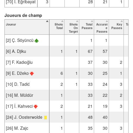
[70] İ. Eğribayat
3
28
21
1
Joueurs de champ
Joueur
Shots
Shots
Total
Accurat
Key
Tack
Total
On
Passes
e
Passes
T
Target
Passes
[2] Ç. Söyüncü
1
1
[6] A. Djiku
1
1
67
57
[7] F. Kadıoğlu
37
30
2
[9] E. Džeko
6
1
30
25
1
[10] D. Tadić
2
1
33
24
3
[16] M. Müldür
1
33
22
2
[17] İ. Kahveci
2
21
19
3
[24] J. Oosterwolde
1
48
40
[26] M. Zajc
1
35
30
3