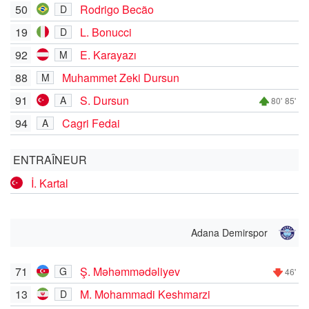
50
Rodrigo Becão
D
19
L. Bonucci
D
92
E. Karayazı
M
88
Muhammet Zeki Dursun
M
91
S. Dursun
A
80'
85'
94
Cagri Fedai
A
ENTRAÎNEUR
İ. Kartal
Adana Demirspor
71
Ş. Məhəmmədəliyev
G
46'
13
M. Mohammadi Keshmarzi
D