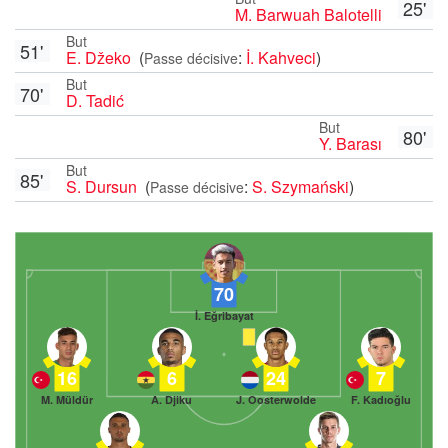
25'
M. Barwuah Balotelli
But
51'
E. Džeko
(
:
İ. Kahveci
)
Passe décisive
But
70'
D. Tadić
But
80'
Y. Barası
But
85'
S. Dursun
(
:
S. Szymański
)
Passe décisive
70
İ. Eğribayat
16
6
24
7
M. Müldür
A. Djiku
J. Oosterwolde
F. Kadıoğlu