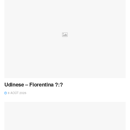
Udinese – Fiorentina ?:?
8 AOÛT 2026