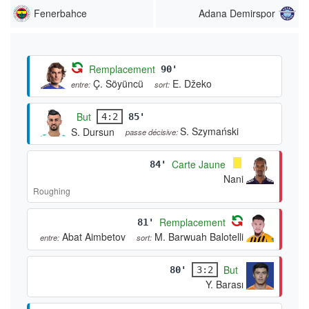
Fenerbahce
Adana Demirspor
Remplacement
90'
Ç. Söyüncü
E. Džeko
entre:
sort:
But
4:2
85'
S. Szymański
S. Dursun
passe décisive:
Carte Jaune
84'
Nani
Roughing
Remplacement
81'
Abat Aimbetov
M. Barwuah Balotelli
entre:
sort:
But
80'
3:2
Y. Barası