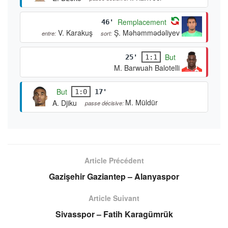
Remplacement
46'
V. Karakuş
Ş. Məhəmmədəliyev
entre:
sort:
But
25'
1:1
M. Barwuah Balotelli
But
1:0
17'
M. Müldür
A. Djiku
passe décisive:
Article Précédent
Gazişehir Gaziantep – Alanyaspor
Article Suivant
Sivasspor – Fatih Karagümrük