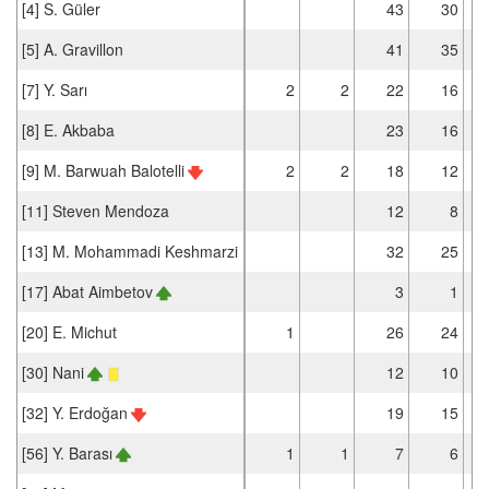
[4] S. Güler
43
30
[5] A. Gravillon
41
35
[7] Y. Sarı
2
2
22
16
[8] E. Akbaba
23
16
[9] M. Barwuah Balotelli
2
2
18
12
[11] Steven Mendoza
12
8
[13] M. Mohammadi Keshmarzi
32
25
[17] Abat Aimbetov
3
1
[20] E. Michut
1
26
24
[30] Nani
12
10
[32] Y. Erdoğan
19
15
[56] Y. Barası
1
1
7
6