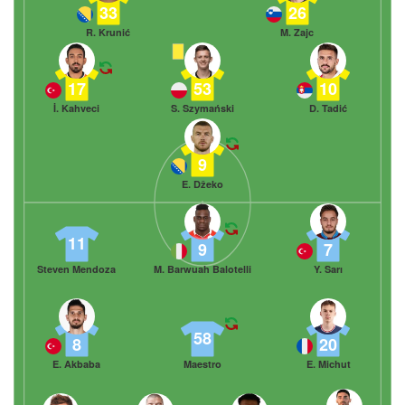
33
26
R. Krunić
M. Zajc
17
53
10
İ. Kahveci
S. Szymański
D. Tadić
9
E. Džeko
11
9
7
Steven Mendoza
M. Barwuah Balotelli
Y. Sarı
58
8
20
E. Akbaba
Maestro
E. Michut