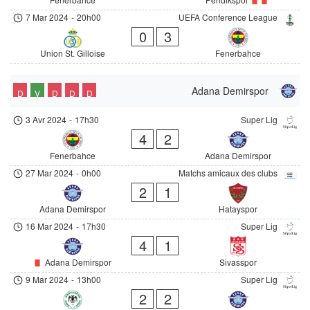
7 Mar 2024
-
20h00
UEFA Conference League
0
3
Union St. Gilloise
Fenerbahce
Adana Demirspor
D
V
D
D
D
3 Avr 2024
-
17h30
Super Lig
4
2
Fenerbahce
Adana Demirspor
27 Mar 2024
-
0h00
Matchs amicaux des clubs
2
1
Adana Demirspor
Hatayspor
16 Mar 2024
-
17h30
Super Lig
4
1
Adana Demirspor
Sivasspor
9 Mar 2024
-
13h00
Super Lig
2
2