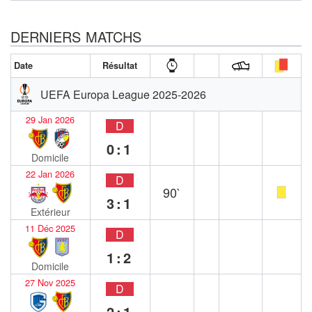
DERNIERS MATCHS
Date
Résultat
UEFA Europa League 2025-2026
29 Jan 2026
D
0:1
Domicile
22 Jan 2026
D
90`
3:1
Extérieur
11 Déc 2025
D
1:2
Domicile
27 Nov 2025
D
2:1