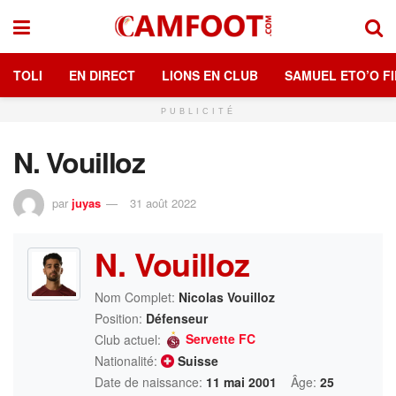
TOLI
EN DIRECT
LIONS EN CLUB
SAMUEL ETO’O FI
PUBLICITÉ
N. Vouilloz
par
juyas
31 août 2022
N. Vouilloz
Nom Complet:
Nicolas Vouilloz
Position:
Défenseur
Servette FC
Club actuel:
Nationalité:
Suisse
Date de naissance:
11 mai 2001
Âge:
25