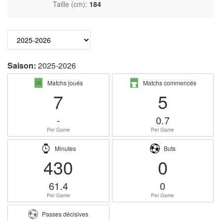
Taille (cm):
184
Saison:
2025-2026
Matchs joués
Matchs commencés
7
5
-
0.7
Per Game
Per Game
Minutes
Buts
430
0
61.4
0
Per Game
Per Game
Passes décisives