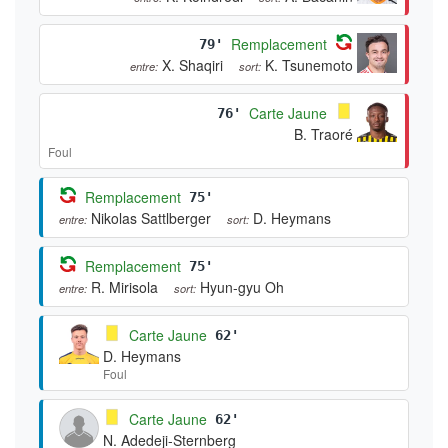
Remplacement
79'
X. Shaqiri
K. Tsunemoto
entre:
sort:
Carte Jaune
76'
B. Traoré
Foul
Remplacement
75'
Nikolas Sattlberger
D. Heymans
entre:
sort:
Remplacement
75'
R. Mirisola
Hyun-gyu Oh
entre:
sort:
Carte Jaune
62'
D. Heymans
Foul
Carte Jaune
62'
N. Adedeji-Sternberg