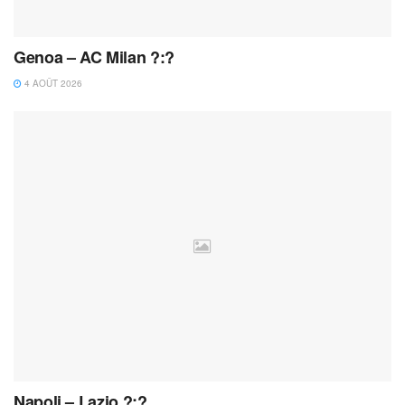
Genoa – AC Milan ?:?
4 AOÛT 2026
Napoli – Lazio ?:?