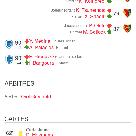
K. Koindredi
Entrant
K. Tsunemoto
Joueur sortant
79'
X. Shaqiri
Entrant
P. Otele
Joueur sortant
87'
M. Soticek
Entrant
Y. Medina
90'
Joueur sortant
A. Palacios
+1
Entrant
P. Hrošovský
90'
Joueur sortant
I. Bangoura
+4
Entrant
ARBITRES
Orel Grinfeeld
Arbitre:
CARTES
Carte Jaune
62'
D. Heymans