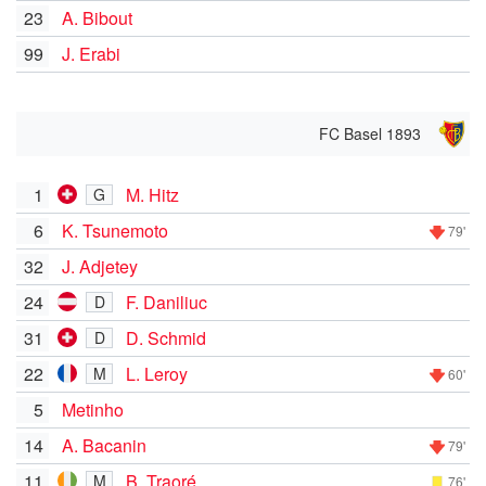
23
A. Bibout
99
J. Erabi
FC Basel 1893
1
M. Hitz
G
6
K. Tsunemoto
79'
32
J. Adjetey
24
F. Daniliuc
D
31
D. Schmid
D
22
L. Leroy
M
60'
5
Metinho
14
A. Bacanin
79'
11
B. Traoré
M
76'