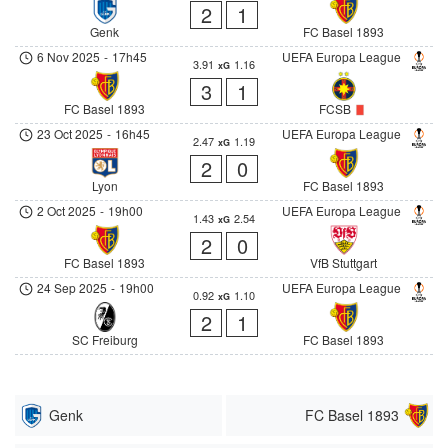
2
1
Genk
FC Basel 1893
6 Nov 2025
-
17h45
UEFA Europa League
3.91
1.16
xG
3
1
FC Basel 1893
FCSB
23 Oct 2025
-
16h45
UEFA Europa League
2.47
1.19
xG
2
0
Lyon
FC Basel 1893
2 Oct 2025
-
19h00
UEFA Europa League
1.43
2.54
xG
2
0
FC Basel 1893
VfB Stuttgart
24 Sep 2025
-
19h00
UEFA Europa League
0.92
1.10
xG
2
1
SC Freiburg
FC Basel 1893
Genk
FC Basel 1893