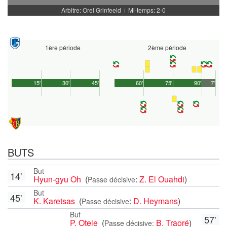
Arbitre: Orel Grinfeeld
Mi-temps: 2-0
|
1ère période
2ème période
15'
30'
45'
60'
75'
90'
7'
BUTS
But
14'
Hyun-gyu Oh
(
:
Z. El Ouahdi
)
Passe décisive
But
45'
K. Karetsas
(
:
D. Heymans
)
Passe décisive
But
57'
P. Otele
(
B. Traoré
)
Passe décisive: