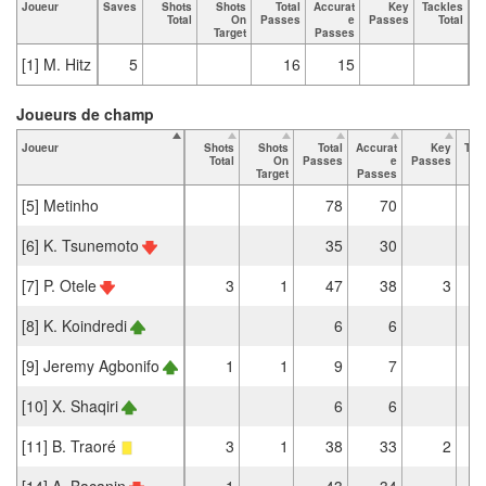
Joueur
Saves
Shots
Shots
Total
Accurat
Key
Tackles
T
Total
On
Passes
e
Passes
Total
Target
Passes
[1] M. Hitz
5
16
15
Joueurs de champ
Joueur
Shots
Shots
Total
Accurat
Key
Tac
Total
On
Passes
e
Passes
T
Target
Passes
[5] Metinho
78
70
[6] K. Tsunemoto
35
30
[7] P. Otele
3
1
47
38
3
[8] K. Koindredi
6
6
[9] Jeremy Agbonifo
1
1
9
7
[10] X. Shaqiri
6
6
[11] B. Traoré
3
1
38
33
2
[14] A. Bacanin
1
43
34