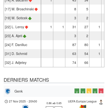
[17] M. Broschinski
8
5
[19] M. Soticek
3
2
[22] L. Leroy
1
1
31
27
1
[23] A. Ajeti
3
2
[24] F. Daniliuc
87
80
1
[31] D. Schmid
63
54
1
[32] J. Adjetey
74
66
DERNIERS MATCHS
Genk
V
V
N
V
D
27 Nov 2025
-
20h00
UEFA Europa League
0.86
0.65
xG