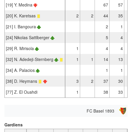
[19] Y. Medina
67
57
[20] K. Karetsas
2
2
44
35
[21] I. Bangoura
2
1
[24] Nikolas Sattlberger
5
4
[29] R. Mirisola
1
4
4
[32] N. Adedeji-Sternberg
1
1
14
13
[34] A. Palacios
1
1
[38] D. Heymans
3
2
37
30
[77] Z. El Ouahdi
1
38
33
FC Basel 1893
Gardiens