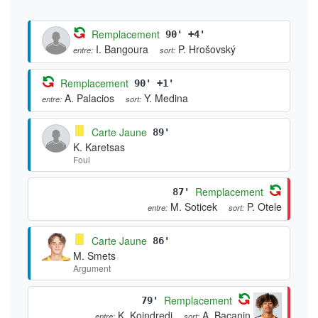
Remplacement
90' +4'
I. Bangoura
P. Hrošovský
entre:
sort:
Remplacement
90' +1'
A. Palacios
Y. Medina
entre:
sort:
Carte Jaune
89'
K. Karetsas
Foul
Remplacement
87'
M. Soticek
P. Otele
entre:
sort:
Carte Jaune
86'
M. Smets
Argument
Remplacement
79'
K. Koindredi
A. Bacanin
entre:
sort: