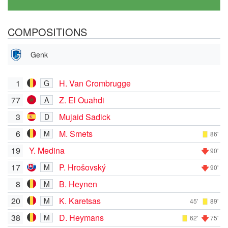
COMPOSITIONS
Genk
1
H. Van Crombrugge
G
77
Z. El Ouahdi
A
3
Mujaid Sadick
D
6
M. Smets
M
86'
19
Y. Medina
90'
17
P. Hrošovský
M
90'
8
B. Heynen
M
20
K. Karetsas
M
45'
89'
38
D. Heymans
M
62'
75'