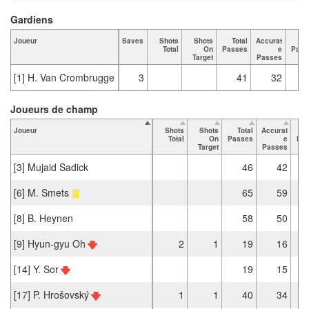
Gardiens
Joueur
Saves
Shots
Shots
Total
Accurat
K
Total
On
Passes
e
Pass
Target
Passes
[1] H. Van Crombrugge
3
41
32
Joueurs de champ
Joueur
Shots
Shots
Total
Accurat
Total
On
Passes
e
Pa
Target
Passes
[3] Mujaid Sadick
46
42
[6] M. Smets
65
59
[8] B. Heynen
58
50
[9] Hyun-gyu Oh
2
1
19
16
[14] Y. Sor
19
15
[17] P. Hrošovský
1
1
40
34