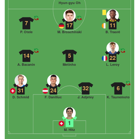
Hyun-gyu Oh
7
17
11
P. Otele
M. Broschinski
B. Traoré
14
5
22
A. Bacanin
Metinho
L. Leroy
32
6
31
24
D. Schmid
F. Daniliuc
J. Adjetey
K. Tsunemoto
1
M. Hitz