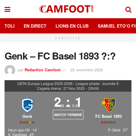
TOLI
EN DIRECT
LIONS EN CLUB
SAMUEL ETO’O FI
PUBLICITÉ
Genk – FC Basel 1893 ?:?
par
Redaction Camfoot
25 novembre 2025
UEFA Europa League 2025-2026 - League phase
Journée 5
|
Cegeka Arena
27 Nov 2025
-
20h00
|
2
:
1
0.86
0.65
xG
MATCH TERMINÉ
Genk
FC Basel 1893
Hyun-gyu Oh
14'
P. Otele
57'
K. Karetsas
45'