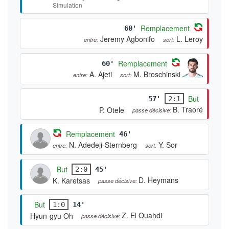
Simulation
Remplacement
60'
Jeremy Agbonifo
L. Leroy
entre:
sort:
Remplacement
60'
A. Ajeti
M. Broschinski
entre:
sort:
But
57'
2:1
B. Traoré
P. Otele
passe décisive:
Remplacement
46'
N. Adedeji-Sternberg
Y. Sor
entre:
sort:
But
2:0
45'
D. Heymans
K. Karetsas
passe décisive:
But
1:0
14'
Z. El Ouahdi
Hyun-gyu Oh
passe décisive: