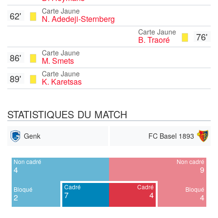
Carte Jaune
62'
N. Adedeji-Sternberg
Carte Jaune
76'
B. Traoré
Carte Jaune
86'
M. Smets
Carte Jaune
89'
K. Karetsas
STATISTIQUES DU MATCH
Genk
FC Basel 1893
Non cadré
Non cadré
4
9
Cadré
Cadré
Bloqué
Bloqué
7
4
2
4