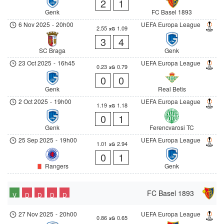
2
1
Genk
FC Basel 1893
6 Nov 2025
-
20h00
UEFA Europa League
2.55
1.09
xG
3
4
SC Braga
Genk
23 Oct 2025
-
16h45
UEFA Europa League
0.23
0.79
xG
0
0
Genk
Real Betis
2 Oct 2025
-
19h00
UEFA Europa League
1.19
1.18
xG
0
1
Genk
Ferencvarosi TC
25 Sep 2025
-
19h00
UEFA Europa League
1.01
2.94
xG
0
1
Rangers
Genk
FC Basel 1893
V
D
D
D
D
27 Nov 2025
-
20h00
UEFA Europa League
0.86
0.65
xG