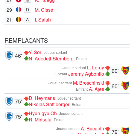
29
M. Cissé
D
21
I. Salah
A
REMPLAÇANTS
Y. Sor
Joueur sortant
46'
N. Adedeji-Sternberg
Entrant
L. Leroy
Joueur sortant
60'
Jeremy Agbonifo
Entrant
M. Broschinski
Joueur sortant
60'
A. Ajeti
Entrant
D. Heymans
Joueur sortant
75'
Nikolas Sattlberger
Entrant
Hyun-gyu Oh
Joueur sortant
75'
R. Mirisola
Entrant
A. Bacanin
Joueur sortant
79'