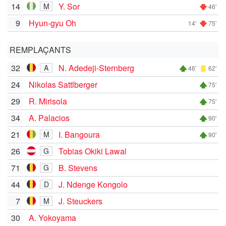
14
Y. Sor
M
46'
9
Hyun-gyu Oh
14'
75'
REMPLAÇANTS
32
N. Adedeji-Sternberg
A
46'
62'
24
Nikolas Sattlberger
75'
29
R. Mirisola
75'
34
A. Palacios
90'
21
I. Bangoura
M
90'
26
Tobias Okiki Lawal
G
71
B. Stevens
G
44
J. Ndenge Kongolo
D
7
J. Steuckers
M
30
A. Yokoyama