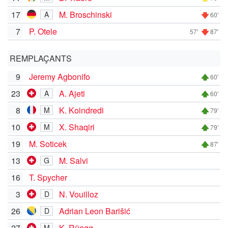
17
M. Broschinski
A
60'
7
P. Otele
57'
87'
REMPLAÇANTS
9
Jeremy Agbonifo
60'
23
A. Ajeti
A
60'
8
K. Koindredi
M
79'
10
X. Shaqiri
M
79'
19
M. Soticek
87'
13
M. Salvi
G
16
T. Spycher
3
N. Vouilloz
D
26
Adrian Leon Barišić
D
27
K. Rüegg
M