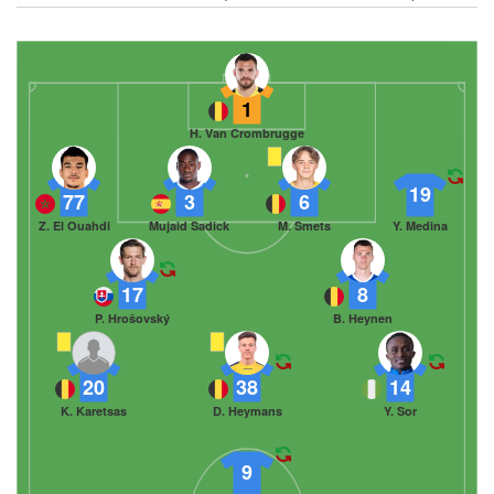
1
H. Van Crombrugge
19
77
3
6
Z. El Ouahdi
Mujaid Sadick
M. Smets
Y. Medina
17
8
P. Hrošovský
B. Heynen
20
38
14
K. Karetsas
D. Heymans
Y. Sor
9