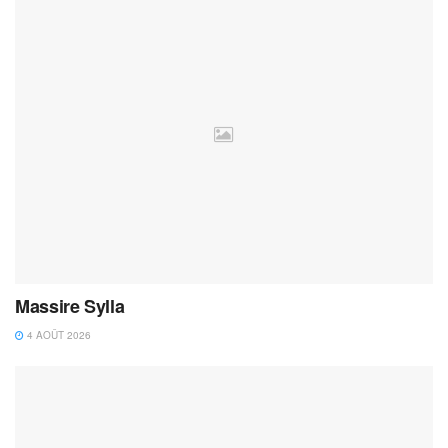
Massire Sylla
4 AOÛT 2026