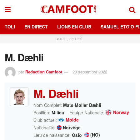
TOLI
EN DIRECT
LIONS EN CLUB
SAMUEL ETO’O FI
PUBLICITÉ
M. Dæhli
par
Redaction Camfoot
20 septembre 2022
M. Dæhli
Nom Complet:
Mats Møller Dæhli
Norway
Position:
Milieu
Equipe Nationale:
Molde
Club actuel:
Nationalité:
Norvège
(NO)
Lieu de naissance:
Oslo