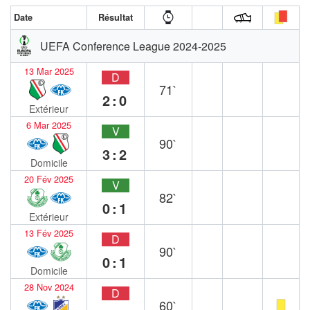
Date
Résultat
UEFA Conference League 2024-2025
13 Mar 2025
D
71`
2:0
Extérieur
6 Mar 2025
V
90`
3:2
Domicile
20 Fév 2025
V
82`
0:1
Extérieur
13 Fév 2025
D
90`
0:1
Domicile
28 Nov 2024
D
60`