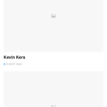
Kevin Kers
4 AOÛT 2026