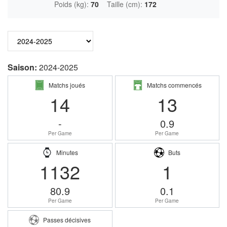
Poids (kg):
70
Taille (cm):
172
Saison:
2024-2025
Matchs joués
Matchs commencés
14
13
-
0.9
Per Game
Per Game
Minutes
Buts
1132
1
80.9
0.1
Per Game
Per Game
Passes décisives