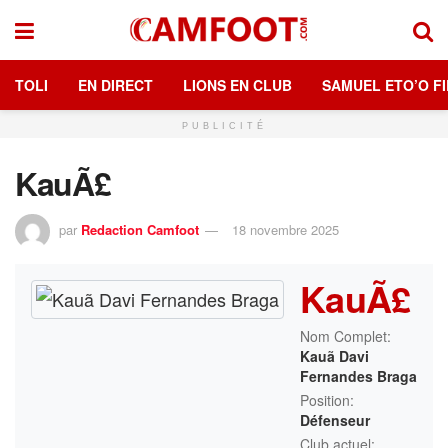
TOLI
EN DIRECT
LIONS EN CLUB
SAMUEL ETO’O FI
PUBLICITÉ
KauÃ£
par
Redaction Camfoot
18 novembre 2025
KauÃ£
Nom Complet:
Kauã Davi
Fernandes Braga
Position:
Défenseur
Club actuel: