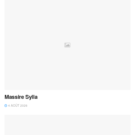
Massire Sylla
4 AOÛT 2026