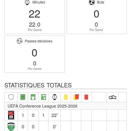
Minutes
Buts
22
0
22.0
0
Per Game
Per Game
Passes décisives
0
0
Per Game
STATISTIQUES TOTALES
UEFA Conference League 2025-2026
1
0
1
22′
0
0
0′