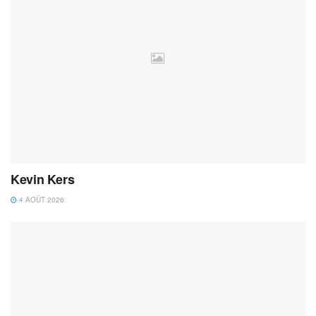
Kevin Kers
4 AOÛT 2026