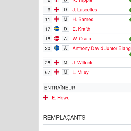
6
J. Lascelles
D
11
H. Barnes
M
17
E. Krafth
D
18
W. Osula
A
20
Anthony David Junior Elan
A
28
J. Willock
M
67
L. Miley
M
ENTRAÎNEUR
E. Howe
REMPLAÇANTS