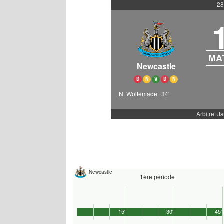
28
MA
Newcastle
D
N
V
D
N
N. Woltemade
34'
Arbitre: Ja
Newcastle
1ère période
15'
30'
45'