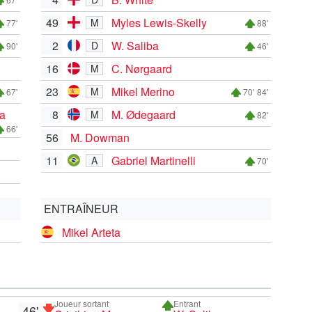
49
Myles Lewis-Skelly
M
77'
88'
2
W. Saliba
D
90'
46'
16
C. Nørgaard
M
23
Mikel Merino
M
67'
70'
84'
ga
8
M. Ødegaard
M
82'
66'
56
M. Dowman
11
Gabriel Martinelli
A
70'
ENTRAÎNEUR
Mikel Arteta
Joueur sortant
Entrant
46'