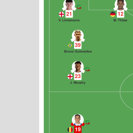
21
12
V. Livramento
M. Thiaw
39
Bruno Guimarães
23
J. Murphy
19