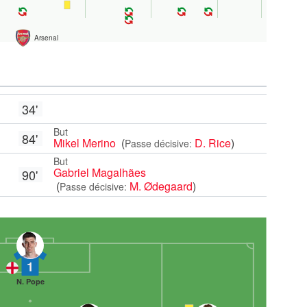
Arsenal
34'
But
84'
Mikel Merino
(
D. Rice
)
Passe décisive:
But
Gabriel Magalhães
90'
(
M. Ødegaard
)
Passe décisive:
1
N. Pope