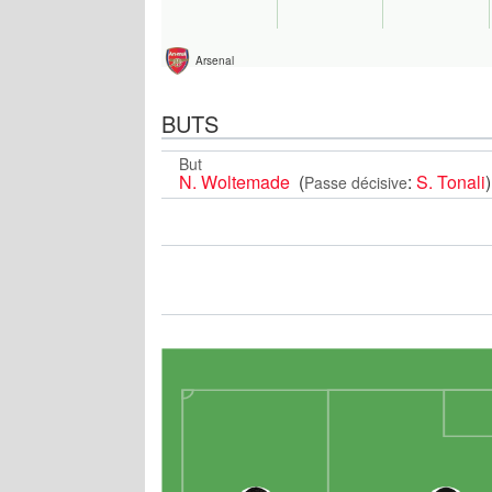
Arsenal
BUTS
But
N. Woltemade
(
:
S. Tonali
)
Passe décisive