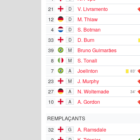
21
V. Livramento
D
12
M. Thiaw
D
4
S. Botman
D
33
D. Burn
D
39
Bruno Guimarães
M
8
S. Tonali
M
7
Joelinton
A
83'
23
J. Murphy
M
27
N. Woltemade
A
34'
10
A. Gordon
A
REMPLAÇANTS
32
A. Ramsdale
G
2
K. Trippier
D