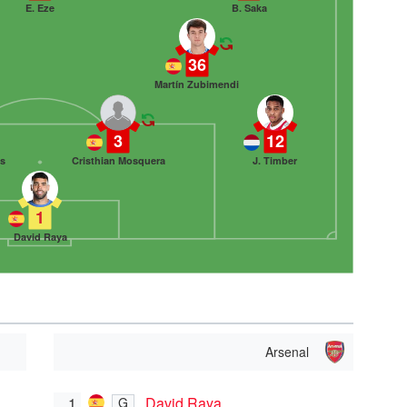
E. Eze
B. Saka
36
Martín Zubimendi
3
12
es
Cristhian Mosquera
J. Timber
1
David Raya
Arsenal
1
David Raya
G