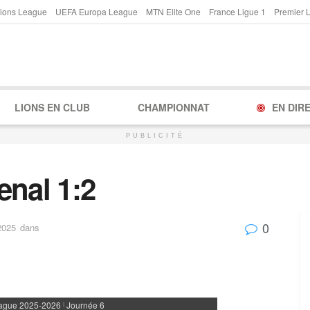
ions League
UEFA Europa League
MTN Elite One
France Ligue 1
Premier 
LIONS EN CLUB
CHAMPIONNAT
EN DIR
PUBLICITÉ
enal 1:2
0
2025
dans
ague 2025-2026
Journée 6
|