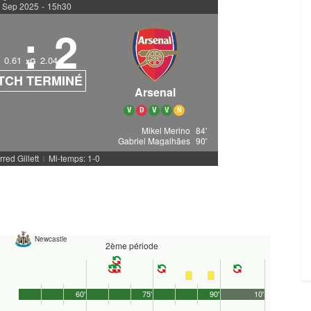
 Sep 2025
-
15h30
1
:
2
0.61
2.04
xG
TCH TERMINÉ
Arsenal
V
D
V
V
N
Mikel Merino
84'
Gabriel Magalhães
90'
rred Gillett
Mi-temps: 1-0
|
Newcastle
2ème période
60'
75'
90'
10'