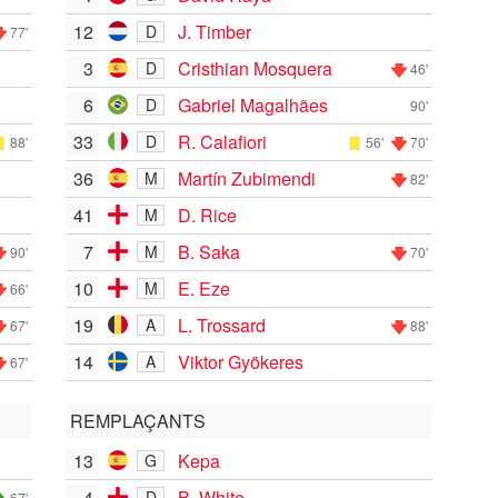
12
J. Timber
D
77'
3
Cristhian Mosquera
D
46'
6
Gabriel Magalhães
D
90'
33
R. Calafiori
D
88'
56'
70'
36
Martín Zubimendi
M
82'
41
D. Rice
M
7
B. Saka
M
90'
70'
10
E. Eze
M
66'
19
L. Trossard
A
67'
88'
14
Viktor Gyökeres
A
67'
REMPLAÇANTS
13
Kepa
G
4
B. White
D
67'