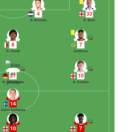
4
33
S. Botman
D. Burn
8
7
S. Tonali
Joelinton
27
10
N. Woltemade
A. Gordon
14
Viktor Gyökeres
10
7