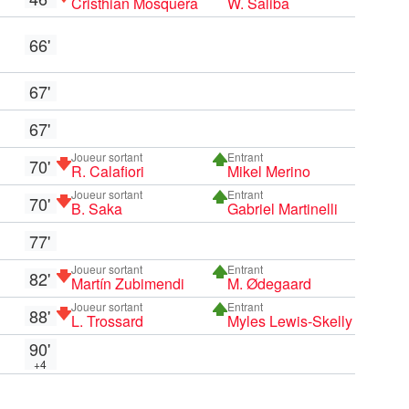
Cristhian Mosquera
W. Saliba
66'
67'
67'
Joueur sortant
Entrant
70'
R. Calafiori
Mikel Merino
Joueur sortant
Entrant
70'
B. Saka
Gabriel Martinelli
77'
Joueur sortant
Entrant
82'
Martín Zubimendi
M. Ødegaard
Joueur sortant
Entrant
88'
L. Trossard
Myles Lewis-Skelly
90'
+4