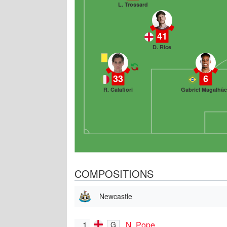
L. Trossard
41
D. Rice
33
6
R. Calafiori
Gabriel Magalhã
COMPOSITIONS
Newcastle
1
N. Pope
G