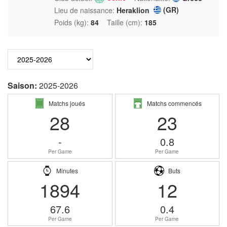
(GR)
Lieu de naissance:
Heraklion
Poids (kg):
84
Taille (cm):
185
Saison:
2025-2026
Matchs joués
Matchs commencés
28
23
-
0.8
Per Game
Per Game
Minutes
Buts
1894
12
67.6
0.4
Per Game
Per Game