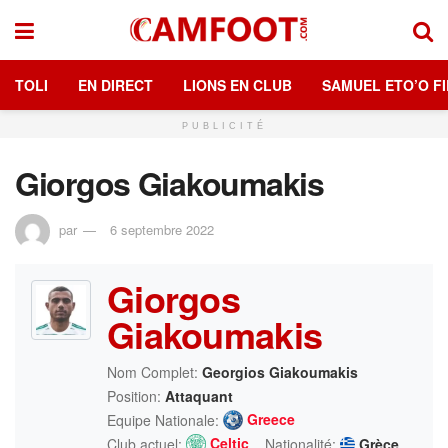
TOLI
EN DIRECT
LIONS EN CLUB
SAMUEL ETO’O FI
PUBLICITÉ
Giorgos Giakoumakis
par
6 septembre 2022
Giorgos
Giakoumakis
Nom Complet:
Georgios Giakoumakis
Position:
Attaquant
Greece
Equipe Nationale:
Celtic
Club actuel:
Nationalité:
Grèce