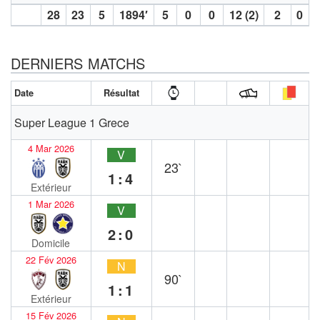
28
23
5
1894′
5
0
0
12 (2)
2
0
DERNIERS MATCHS
Date
Résultat
Super League 1 Grece
4 Mar 2026
V
23`
1:4
Extérieur
1 Mar 2026
V
2:0
Domicile
22 Fév 2026
N
90`
1:1
Extérieur
15 Fév 2026