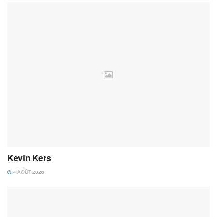
Kevin Kers
4 AOÛT 2026