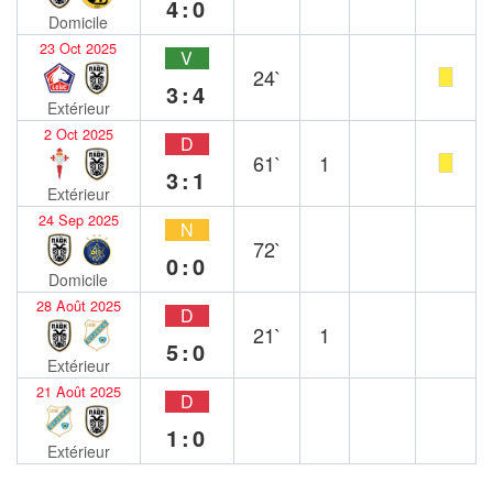
4:0
Domicile
23 Oct 2025
V
24`
3:4
Extérieur
2 Oct 2025
D
61`
1
3:1
Extérieur
24 Sep 2025
N
72`
0:0
Domicile
28 Août 2025
D
21`
1
5:0
Extérieur
21 Août 2025
D
1:0
Extérieur