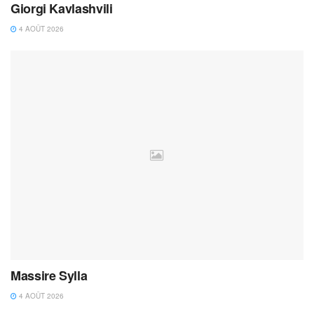
Giorgi Kavlashvili
4 AOÛT 2026
Massire Sylla
4 AOÛT 2026