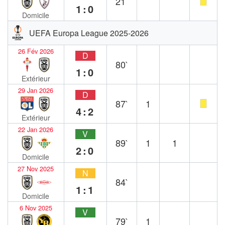
21`
1:0
Domicile
UEFA Europa League 2025-2026
26 Fév 2026
D
80`
1:0
Extérieur
29 Jan 2026
D
87`
1
4:2
Extérieur
22 Jan 2026
V
89`
1
1
2:0
Domicile
27 Nov 2025
N
84`
1:1
Domicile
6 Nov 2025
V
79`
1