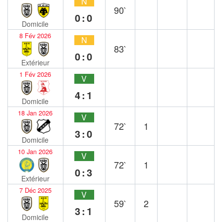
N
90`
0:0
Domicile
8 Fév 2026
N
83`
0:0
Extérieur
1 Fév 2026
V
4:1
Domicile
18 Jan 2026
V
72`
1
3:0
Domicile
10 Jan 2026
V
72`
1
0:3
Extérieur
7 Déc 2025
V
59`
2
3:1
Domicile