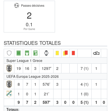
Passes décisives
2
0.1
Per Game
STATISTIQUES TOTALES
Super League 1 Grece
19
16
3
1297′
2
7 (1)
1
UEFA Europa League 2025-2026
8
7
1
576′
3
4 (1)
1
1
0
1
21′
1 (0)
9
7
2
597′
3
0
0
5 (1)
1
0
Totaux: