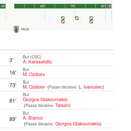
45'
60'
75'
90'
3'
PAOK
But (CSC)
3'
A. Karasalidis
But
16'
M. Ozdoev
But
73'
M. Ozdoev
(
L. Ivanušec
)
Passe décisive:
But
Giorgos Giakoumakis
81'
(
Taison
)
Passe décisive:
But
A. Bianco
89'
(
Giorgos Giakoumakis
)
Passe décisive: