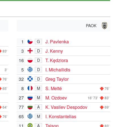
PAOK
1
J. Pavlenka
G
3
J. Kenny
D
83'
16
T. Kędziora
D
5
I. Michailidis
D
3'
32
Greg Taylor
D
76'
8
S. Meïté
M
65'
76'
27
M. Ozdoev
M
16'
73'
83'
77
K. Vasilev Despodov
A
64'
69'
65
I. Konstantelias
M
76'
11
Taison
A
83'