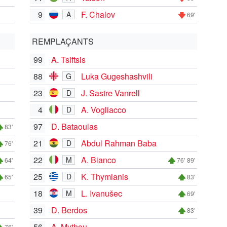
9
F. Chalov
A
69'
REMPLAÇANTS
99
A. Tsiftsis
88
Luka Gugeshashvili
G
23
J. Sastre Vanrell
D
4
A. Vogliacco
D
97
D. Bataoulas
83'
21
Abdul Rahman Baba
D
76'
22
A. Bianco
M
64'
76'
89'
25
K. Thymianis
D
65'
83'
18
L. Ivanušec
M
69'
39
D. Berdos
83'
56
A. Mythou
76'