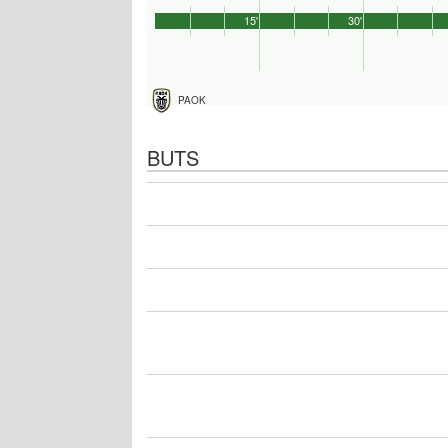
15'
30'
PAOK
BUTS