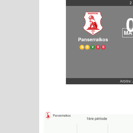
2
MA
Panserraikos
N
N
V
D
D
Arbitre: 
Panserraikos
1ère période