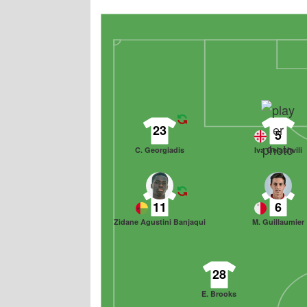
23
5
C. Georgiadis
Iva Gelashvili
11
6
Zidane Agustini Banjaqui
M. Guillaumier
28
E. Brooks