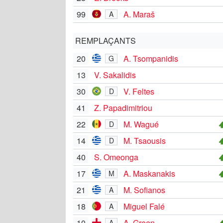
99
A. Maraš
A
REMPLAÇANTS
20
A. Tsompanidis
G
13
V. Sakalidis
30
V. Feltes
D
41
Z. Papadimitriou
22
M. Wagué
D
14
M. Tsaousis
D
40
S. Omeonga
17
A. Maskanakis
M
21
M. Sofianos
A
18
Miguel Falé
A
10
A. Green
A