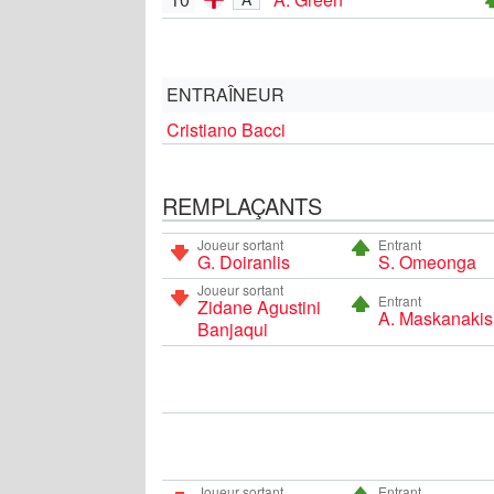
ENTRAÎNEUR
Cristiano Bacci
REMPLAÇANTS
Joueur sortant
Entrant
G. Doiranlis
S. Omeonga
Joueur sortant
Entrant
Zidane Agustini
A. Maskanakis
Banjaqui
Joueur sortant
Entrant