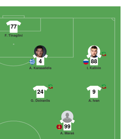
77
F. Tinaglini
4
88
A. Karasalidis
I. Kalinin
24
9
G. Doiranlis
A. Ivan
99
A. Maraš