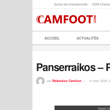
Suivez les championnats :
UEFA Champ
ACCUEIL
ACTUALITÉS
Panserraikos –
par
Redaction Camfoot
8 mars 2026
Super L