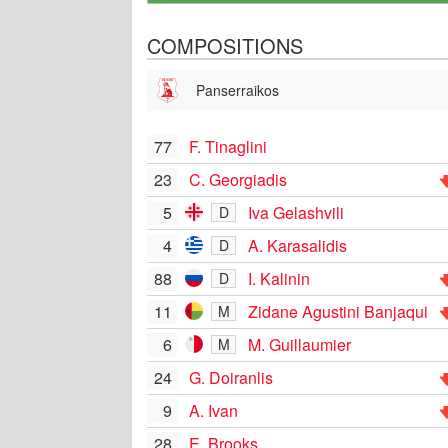
COMPOSITIONS
Panserraikos
77
F. Tinaglini
23
C. Georgiadis
5
Iva Gelashvili
D
4
A. Karasalidis
D
88
I. Kalinin
D
11
Zidane Agustini Banjaqui
M
6
M. Guillaumier
M
24
G. Doiranlis
9
A. Ivan
28
E. Brooks