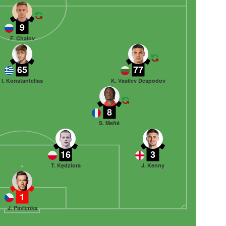
9
F. Chalov
65
77
I. Konstantelias
K. Vasilev Despodov
8
S. Meïté
16
3
T. Kędziora
J. Kenny
1
J. Pavlenka