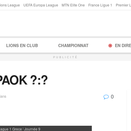
ions League
UEFA Europa League
MTN Elite One
France Ligue 1
Premier 
LIONS EN CLUB
CHAMPIONNAT
EN DIR
PUBLICITÉ
 PAOK ?:?
0
dans
eague 1 Grece
Journée 9
|