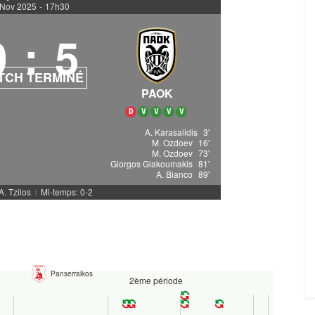
 Nov 2025
-
17h30
0
:
5
TCH TERMINÉ
PAOK
D
V
V
V
V
A. Karasalidis
3'
M. Ozdoev
16'
M. Ozdoev
73'
Giorgos Giakoumakis
81'
A. Bianco
89'
A. Tzilos
Mi-temps: 0-2
|
Panserraikos
2ème période