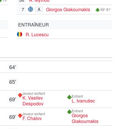
7
Giorgos Giakoumakis
A
69'
81'
ENTRAÎNEUR
R. Lucescu
64'
65'
Joueur sortant
Entrant
K. Vasilev
69'
L. Ivanušec
Despodov
Entrant
Joueur sortant
Giorgos
69'
F. Chalov
Giakoumakis