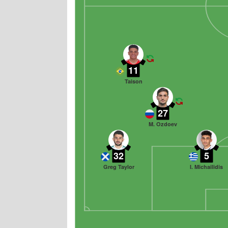
11
Taison
27
M. Ozdoev
32
5
Greg Taylor
I. Michailidis