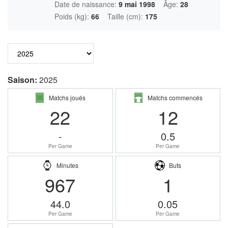
Date de naissance:
9 mai 1998
Âge:
28
Poids (kg):
66
Taille (cm):
175
Saison:
2025
Matchs joués
Matchs commencés
22
12
-
0.5
Per Game
Per Game
Minutes
Buts
967
1
44.0
0.05
Per Game
Per Game