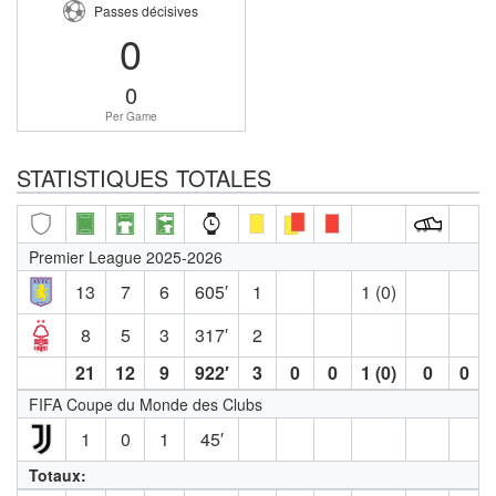
Passes décisives
0
0
Per Game
STATISTIQUES TOTALES
Premier League 2025-2026
13
7
6
605′
1
1 (0)
8
5
3
317′
2
21
12
9
922′
3
0
0
1 (0)
0
0
FIFA Coupe du Monde des Clubs
1
0
1
45′
Totaux: