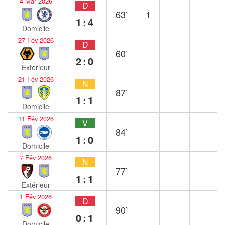
4 Mar 2026
D
63`
1
1:4
Domicile
27 Fév 2026
D
60`
2:0
Extérieur
21 Fév 2026
N
87`
1:1
Domicile
11 Fév 2026
V
84`
1:0
Domicile
7 Fév 2026
N
77`
1:1
Extérieur
1 Fév 2026
D
90`
0:1
Domicile