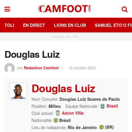
TOLI
EN DIRECT
LIONS EN CLUB
SAMUEL ETO’O FI
PUBLICITÉ
Douglas Luiz
par
Redaction Camfoot
12 octobre 2022
Douglas Luiz
Nom Complet:
Douglas Luiz Soares de Paulo
Brazil
Position:
Milieu
Equipe Nationale:
Aston Villa
Club actuel:
Nationalité:
Brésil
(BR)
Lieu de naissance:
Rio de Janeiro